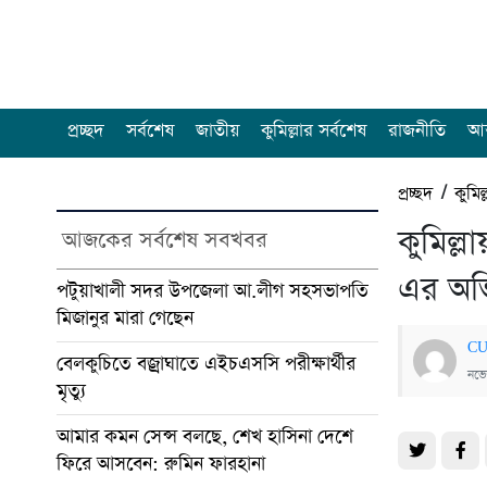
প্রচ্ছদ
সর্বশেষ
জাতীয়
কুমিল্লার সর্বশেষ
রাজনীতি
আন
প্রচ্ছদ
/
কুমিল
কুমিল্
আজকের সর্বশেষ সবখবর
এর অভি
পটুয়াখালী সদর উপজেলা আ.লীগ সহসভাপতি
মিজানুর মারা গেছেন
CU
বেলকুচিতে বজ্রাঘাতে এইচএসসি পরীক্ষার্থীর
নভেম
মৃত্যু
আমার কমন সেন্স বলছে, শেখ হাসিনা দেশে
ফিরে আসবেন: রুমিন ফারহানা