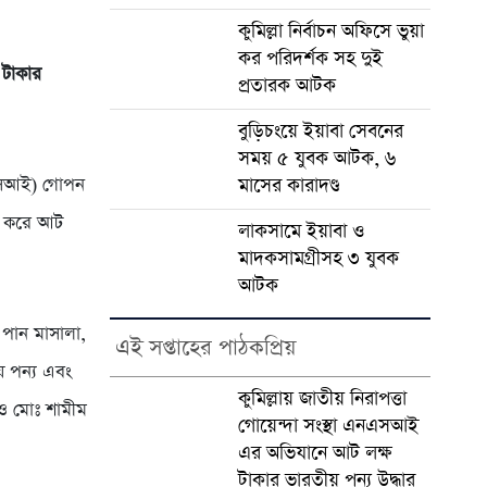
কুমিল্লা নির্বাচন অফিসে ভুয়া
কর পরিদর্শক সহ দুই
 টাকার
প্রতারক আটক
বুড়িচংয়ে ইয়াবা সেবনের
সময় ৫ যুবক আটক, ৬
এনএসআই) গোপন
মাসের কারাদণ্ড
না করে আট
লাকসামে ইয়াবা ও
মাদকসামগ্রীসহ ৩ যুবক
আটক
 পান মাসালা,
এই সপ্তাহের পাঠকপ্রিয়
ীয় পন্য এবং
কুমিল্লায় জাতীয় নিরাপত্তা
 ও মোঃ শামীম
গোয়েন্দা সংস্থা এনএসআই
এর অভিযানে আট লক্ষ
টাকার ভারতীয় পন্য উদ্ধার