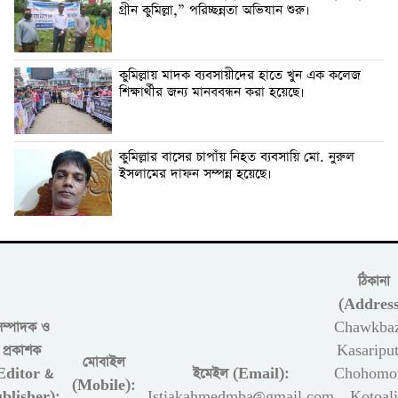
গ্রীন কুমিল্লা,” পরিচ্ছন্নতা অভিযান শুরু।
কুমিল্লায় মাদক ব্যবসায়ীদের হাতে খুন এক কলেজ
শিক্ষার্থীর জন্য মানববন্ধন করা হয়েছে।
কুমিল্লার বাসের চাপাঁয় নিহত ব্যবসায়ি মো. নুরুল
ইসলামের দাফন সম্পন্ন হয়েছে।
ঠিকানা
(Address
সম্পাদক ও
Chawkbaz
প্রকাশক
Kasariput
মোবাইল
Editor &
ইমেইল (Email):
Chohomon
(Mobile):
blisher):
Istiakahmedmba@gmail.com
Kotoali