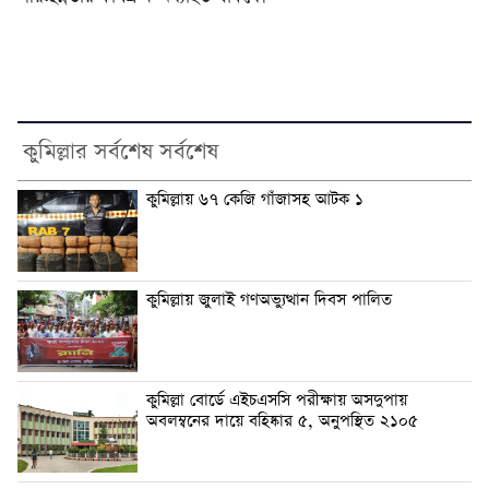
কুমিল্লার সর্বশেষ সর্বশেষ
কুমিল্লায় ৬৭ কেজি গাঁজাসহ আটক ১
কুমিল্লায় জুলাই গণঅভ্যুত্থান দিবস পালিত
কুমিল্লা বোর্ডে এইচএসসি পরীক্ষায় অসদুপায়
অবলম্বনের দায়ে বহিষ্কার ৫, অনুপস্থিত ২১০৫