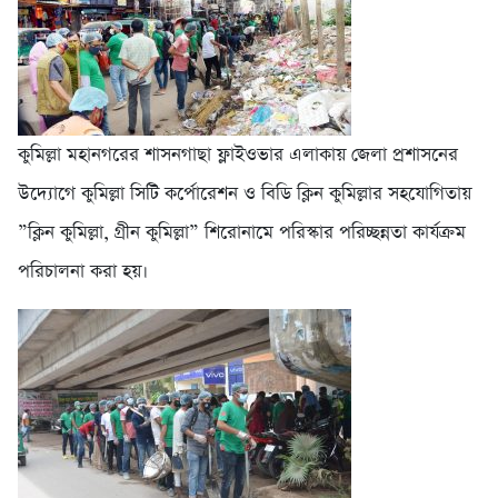
কুমিল্লা মহানগরের শাসনগাছা ফ্লাইওভার এলাকায় জেলা প্রশাসনের
উদ্যোগে কুমিল্লা সিটি কর্পোরেশন ও বিডি ক্লিন কুমিল্লার সহযোগিতায়
”ক্লিন কুমিল্লা, গ্রীন কুমিল্লা” শিরোনামে পরিস্কার পরিচ্ছন্নতা কার্যক্রম
পরিচালনা করা হয়।