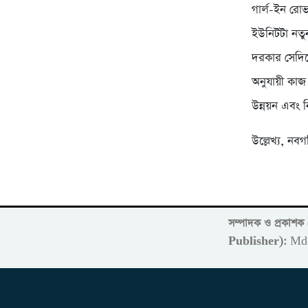
গার্ল-ইন রো
ইউনিটটা নতু
দরকার সেদিক
অনুযায়ী কাজ
উন্নয়ন এবং ন
উল্লেখ্য, ন
সম্পাদক ও প্রকাশ
Publisher):
Md 