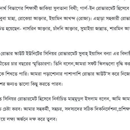
পদার্থ বিভাগের শিক্ষার্থী জাকিয়া সুলতানা বিথী; গার্ল-ইন রোভারমেট হিসেবে 
বুবা মাহা, রোকেয়া আক্তার, ইয়ামিন আখন্দ (রোজা)। এছাড়া সহকারী রোভ
াচিত হয়েছেন- নাসরিন আক্তার, চাঁদনি আক্তার, সুমাইয়া জান্নাত, শারমিন আ
ন রোভার স্কাউট ইউনিটের সিনিয়র রোভারমেট সুবাহ্ ইয়াসিন বন্যা এর বিদায়ী
ীতের চার বছরের স্মৃতিচারণা। তিনি বলেন,আমরা সফট স্কিলগুলো বৃদ্ধি ক
েকে শিখতে পারি। আমরা পড়াশোনার পাশাপাশি রোভার স্কাউট’স করে নিজে
ের জন্যও ভালো কিছু করতে পারব।
ে সিনিয়র রোভারমেট হিসেবে নির্বাচিত মাহমুদুল ইসলাম বলেন, আমি আমার
্চ চেষ্টা করব। আমার সহকর্মী, সহচর, সদস্যদের সঠিক দিকনির্দেশনা,প্রশিক
ে লক্ষ্য অর্জনে দক্ষ করে তুলব।