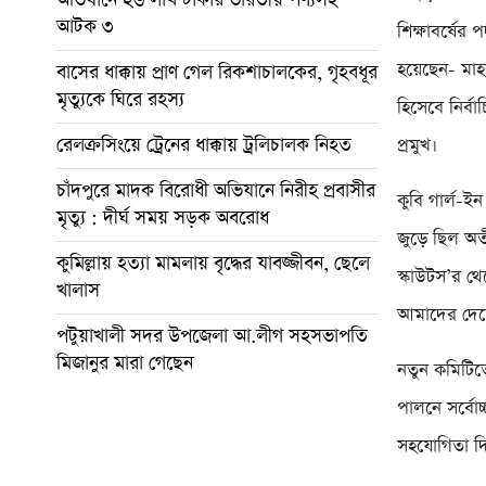
আটক ৩
শিক্ষাবর্ষের 
হয়েছেন- মাহ
বাসের ধাক্কায় প্রাণ গেল রিকশাচালকের, গৃহবধূর
মৃত্যুকে ঘিরে রহস্য
হিসেবে নির্ব
রেলক্রসিংয়ে ট্রেনের ধাক্কায় ট্রলিচালক নিহত
প্রমুখ।
চাঁদপুরে মাদক বিরোধী অভিযানে নিরীহ প্রবাসীর
কুবি গার্ল-ই
মৃত্যু : দীর্ঘ সময় সড়ক অবরোধ
জুড়ে ছিল অত
কুমিল্লায় হত্যা মামলায় বৃদ্ধের যাবজ্জীবন, ছেলে
স্কাউটস’র থ
খালাস
আমাদের দেশ
পটুয়াখালী সদর উপজেলা আ.লীগ সহসভাপতি
মিজানুর মারা গেছেন
নতুন কমিটিত
পালনে সর্বোচ
সহযোগিতা দিয়