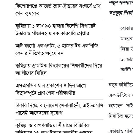
নতুন সদস্যদে
কিশোরগঞ্জে কাভার্ড ভ্যান-ট্রাক্টরের সংঘর্ষে প্রাণ
স্বপ্নচূড়া প
গেল কৃষকের
কুমিল্লায় ১ লাখ ৯৪ হাজার বিদেশি সিগারেট
রোভার
উদ্ধার ও গাঁজাসহ মাদক কারবারি গ্রেপ্তার
মাহবুব
আট কার্গো এলএনজি, ৫ হাজার টন এলপিজি
জিয়া উ
কেনার নীতিগত অনুমোদন
ড. জা
কুমিল্লায় প্রাথমিক বিদ্যালয়ের শিক্ষার্থীদের দিয়ে
স্কাউট
আ.লীগের মিছিল
নতুন কমিটিতে
এসএসসির ফল প্রকাশের ৪ দিন আগে
বিদ্যুৎস্পৃষ্টে প্রাণ গেল পরীক্ষার্থীর
একাউন্টিং এন
চাকরি দিচ্ছে বাংলাদেশ সেনাবাহিনী, এইচএসসি
হয়েছেন- সাই
পাসেই আবেদনের সুযোগ
নির্বাচিত হ
কুমিল্লা ও ব্রাহ্মণবাড়িয়া সীমান্তে বিজিবির
এছাড়াও গার্
অভিযানে ২৬ লাখ টাকার ভারতীয় পণ্যসহ