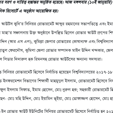
র বরণ ও দায়িত্ব হস্তান্তর অনুষ্ঠিত হয়েছে। আজ মঙ্গলবার (১০ই জানুয়ারি
িকনিক রিসোর্টে এ অনুষ্ঠান আয়োজিত হয়।
 স্কাউটস কুবি’র সিনিয়র রোভারমেট আব্দুর রহমানের সভাপতিত্বে এবং ই
া মাহা’র সঞ্চালনায় উক্ত অনুষ্ঠানে উপস্থিত ছিলেন রোভার স্কাউট গ্রুপের শ
দ্দিন (আর এস এল), কুমিল্লা জেলার রোভারের কোষাধ্যক্ষ এবং বিশ্ববিদ্যা
ন্নাতুল ফেরদৌস, কুমিলা জেলা রোভার সম্পাদক মাইন উদ্দিন খন্দকার, জে
’স লিডার দিদারুল হক রিমনসহ রোভার স্কাউটসের অন্যান্য সদস্যরা।
 সিনিয়র রোভারমেট হিসেবে নির্বাচিত হয়েছেন বিশ্ববিদ্যালয়ের ২০১৭-১৮ শ
্ড ইনফরমেশন বিভাগের শিক্ষার্থী মাহমুদুল ইসলাম, রোভারমেট হিসেবে নির্
ফুল ইসলাম সিফাত, ইমাম হোসেন, মোঃ নুরুল হক; সহকারী রোভারমেট হ
য়েছেন- মোঃ মহি উদ্দিন, মোঃ ইয়ামিন ভূইয়া, মোঃ তোফাজ্জল হোসেন, মোঃ হ
ল-ইন রোভার স্কাউট ইউনিটের সিনিয়র রোভারমেট হিসেবে নির্বাচিত হন ২