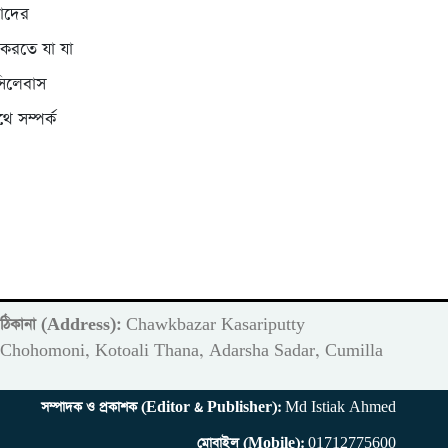
মাদের
 করতে যা যা
সিলেবাস
ে সম্পর্ক
ঠিকানা (Address):
Chawkbazar Kasariputty
m
Chohomoni, Kotoali Thana, Adarsha Sadar, Cumilla
সম্পাদক ও প্রকাশক (Editor & Publisher):
Md Istiak Ahmed
মোবাইল (Mobile):
01712775600