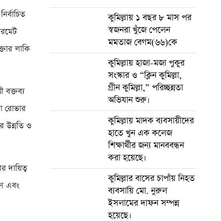
নির্বাচিত
কুমিল্লায় ১ বছর ৮ মাস পর
স্বজনরা খুঁজে পেলেন
ারমেট
মমতাজ বেগম(৬৬)কে
ক্তার লাকি
কুমিল্লায় হাজা-মজা পুকুর
সংস্কার ও “ক্লিন কুমিল্লা,
গ্রীন কুমিল্লা,” পরিচ্ছন্নতা
 বক্তব্য
অভিযান শুরু।
রা রোভার
কুমিল্লায় মাদক ব্যবসায়ীদের
র উন্নতি ও
হাতে খুন এক কলেজ
শিক্ষার্থীর জন্য মানববন্ধন
করা হয়েছে।
 দায়িত্ব
কুমিল্লার বাসের চাপাঁয় নিহত
্ষণ এবং
ব্যবসায়ি মো. নুরুল
ইসলামের দাফন সম্পন্ন
হয়েছে।