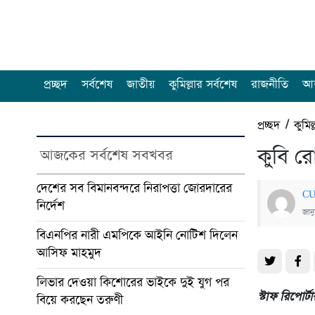
প্রচ্ছদ
সর্বশেষ
জাতীয়
কুমিল্লার সর্বশেষ
রাজনীতি
আন
প্রচ্ছদ
/
কুমিল
কুবি রো
আজকের সর্বশেষ সবখবর
দেশের সব বিমানবন্দরে নিরাপত্তা জোরদারের
CU
নির্দেশ
জান
বিএনপির নারী এমপিকে আইনি নোটিশ দিলেন
আসিফ মাহমুদ
লিভার দেওয়া কিশোরের ভাইকে দুই যুগ পর
স্টাফ রিপোর্ট
বিয়ে করছেন তরুণী