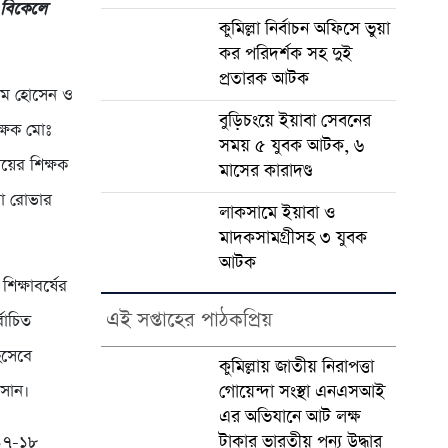
) বিকেলে
কুমিল্লা নির্বাচন অফিসে ভুয়া
কর পরিদর্শক সহ দুই
প্রতারক আটক
মাম হোসেন ও
বুড়িচংয়ে ইয়াবা সেবনের
িক্ষক মোঃ
সময় ৫ যুবক আটক, ৬
লয়ের শিক্ষক
মাসের কারাদণ্ড
লা রোভার
লাকসামে ইয়াবা ও
মাদকসামগ্রীসহ ৩ যুবক
আটক
িক্ষাবর্ষের
এই সপ্তাহের পাঠকপ্রিয়
বাচিত
িসেবে
কুমিল্লায় জাতীয় নিরাপত্তা
াসান।
গোয়েন্দা সংস্থা এনএসআই
এর অভিযানে আট লক্ষ
টাকার ভারতীয় পন্য উদ্ধার
০১৭-১৮