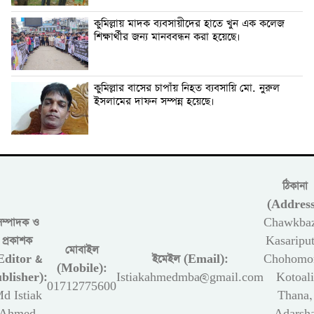
কুমিল্লায় মাদক ব্যবসায়ীদের হাতে খুন এক কলেজ
শিক্ষার্থীর জন্য মানববন্ধন করা হয়েছে।
কুমিল্লার বাসের চাপাঁয় নিহত ব্যবসায়ি মো. নুরুল
ইসলামের দাফন সম্পন্ন হয়েছে।
ঠিকানা
(Address
সম্পাদক ও
Chawkbaz
প্রকাশক
Kasariput
মোবাইল
Editor &
ইমেইল (Email):
Chohomon
(Mobile):
blisher):
Istiakahmedmba@gmail.com
Kotoali
01712775600
d Istiak
Thana,
Ahmed
Adarsh