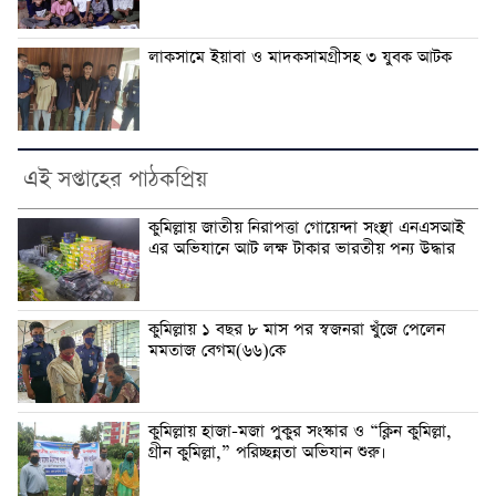
লাকসামে ইয়াবা ও মাদকসামগ্রীসহ ৩ যুবক আটক
এই সপ্তাহের পাঠকপ্রিয়
কুমিল্লায় জাতীয় নিরাপত্তা গোয়েন্দা সংস্থা এনএসআই
এর অভিযানে আট লক্ষ টাকার ভারতীয় পন্য উদ্ধার
কুমিল্লায় ১ বছর ৮ মাস পর স্বজনরা খুঁজে পেলেন
মমতাজ বেগম(৬৬)কে
কুমিল্লায় হাজা-মজা পুকুর সংস্কার ও “ক্লিন কুমিল্লা,
গ্রীন কুমিল্লা,” পরিচ্ছন্নতা অভিযান শুরু।