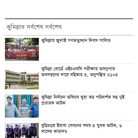
কুমিল্লার সর্বশেষ সর্বশেষ
কুমিল্লায় জুলাই গণঅভ্যুত্থান দিবস পালিত
কুমিল্লা বোর্ডে এইচএসসি পরীক্ষায় অসদুপায়
অবলম্বনের দায়ে বহিষ্কার ৫, অনুপস্থিত ২১০৫
কুমিল্লা নির্বাচন অফিসে ভুয়া কর পরিদর্শক সহ দুই
প্রতারক আটক
বুড়িচংয়ে ইয়াবা সেবনের সময় ৫ যুবক আটক, ৬
মাসের কারাদণ্ড