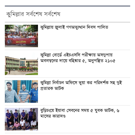
কুমিল্লার সর্বশেষ সর্বশেষ
কুমিল্লায় জুলাই গণঅভ্যুত্থান দিবস পালিত
কুমিল্লা বোর্ডে এইচএসসি পরীক্ষায় অসদুপায়
অবলম্বনের দায়ে বহিষ্কার ৫, অনুপস্থিত ২১০৫
কুমিল্লা নির্বাচন অফিসে ভুয়া কর পরিদর্শক সহ দুই
প্রতারক আটক
বুড়িচংয়ে ইয়াবা সেবনের সময় ৫ যুবক আটক, ৬
মাসের কারাদণ্ড