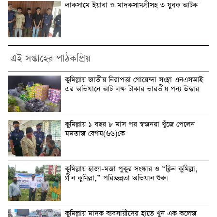
লাকসামে ইয়াবা ও মাদকসামগ্রীসহ ৩ যুবক আটক
এই সপ্তাহের পাঠকপ্রিয়
কুমিল্লায় জাতীয় নিরাপত্তা গোয়েন্দা সংস্থা এনএসআই
এর অভিযানে আট লক্ষ টাকার ভারতীয় পন্য উদ্ধার
কুমিল্লায় ১ বছর ৮ মাস পর স্বজনরা খুঁজে পেলেন
মমতাজ বেগম(৬৬)কে
কুমিল্লায় হাজা-মজা পুকুর সংস্কার ও “ক্লিন কুমিল্লা,
গ্রীন কুমিল্লা,” পরিচ্ছন্নতা অভিযান শুরু।
কুমিল্লায় মাদক ব্যবসায়ীদের হাতে খুন এক কলেজ