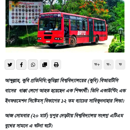
ফ+
ফ-
ফ
আব্দুল্লাহ, কুবি প্রতিনিধি:কুমিল্লা বিশ্ববিদ্যালয়ের (কুবি) বিআরটিসি
বাসের ধাক্কা লেগে আহত হয়েছেন এক শিক্ষার্থী। তিনি একাউন্টিং এন্ড
ইনফরমেশন সিস্টেমস্ বিভাগের ১২ তম ব্যাচের সাবিকুননাহার লিন্ডা।
আজ সোমবার (২০ মার্চ) দুপুর দেড়টায় বিশ্ববিদ্যালয় সংলগ্ন এটিএম
বুথের সামনে এ ঘটনা ঘটে।