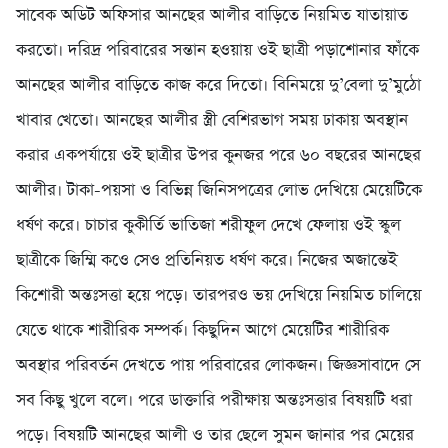
সাবেক অডিট অফিসার আনছের আলীর বাড়িতে নিয়মিত যাতায়াত
করতো। দরিদ্র পরিবারের সন্তান হওয়ায় ওই ছাত্রী পড়াশোনার ফাঁকে
আনছের আলীর বাড়িতে কাজ করে দিতো। বিনিময়ে দু’বেলা দু’মুঠো
খাবার খেতো। আনছের আলীর স্ত্রী বেশিরভাগ সময় ঢাকায় অবস্থান
করার একপর্যায়ে ওই ছাত্রীর উপর কুনজর পরে ৬০ বছরের আনছের
আলীর। টাকা-পয়সা ও বিভিন্ন জিনিসপত্রের লোভ দেখিয়ে মেয়েটিকে
ধর্ষণ করে। চাচার কুকীর্তি ভাতিজা শরীফুল দেখে ফেলায় ওই স্কুল
ছাত্রীকে জিম্মি কওে সেও প্রতিনিয়ত ধর্ষণ করে। নিজের অজান্তেই
কিশোরী অন্তঃসত্তা হয়ে পড়ে। তারপরও ভয় দেখিয়ে নিয়মিত চালিয়ে
যেতে থাকে শারীরিক সম্পর্ক। কিছুদিন আগে মেয়েটির শারীরিক
অবস্থার পরিবর্তন দেখতে পায় পরিবারের লোকজন। জিজ্ঞসাবাদে সে
সব কিছু খুলে বলে। পরে ডাক্তারি পরীক্ষায় অন্তঃসত্তার বিষয়টি ধরা
পড়ে। বিষয়টি আনছের আলী ও তার ছেলে সুমন জানার পর মেয়ের