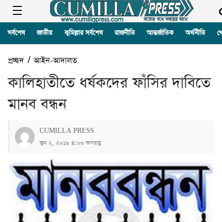
সর্বশেষ
জাতীয়
কুমিল্লার সর্বশেষ
রাজনীতি
আন্তর্জাতিক
অর্থনীতি
খ
প্রচ্ছদ
/
আইন-আদালত
কালিহাতীতে ধর্ষকদের ফাঁসির দাবিতে
মানব বন্ধন
CUMILLA PRESS
জুন ২, ২০১৮ ৪:০৩ অপরাহ্ণ