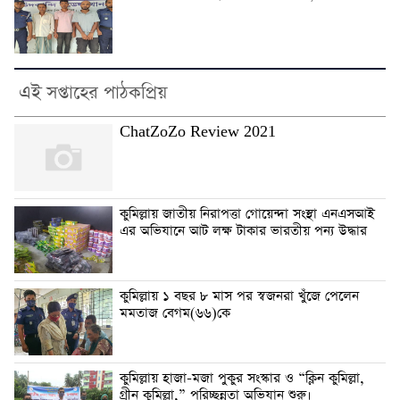
এই সপ্তাহের পাঠকপ্রিয়
ChatZoZo Review 2021
কুমিল্লায় জাতীয় নিরাপত্তা গোয়েন্দা সংস্থা এনএসআই
এর অভিযানে আট লক্ষ টাকার ভারতীয় পন্য উদ্ধার
কুমিল্লায় ১ বছর ৮ মাস পর স্বজনরা খুঁজে পেলেন
মমতাজ বেগম(৬৬)কে
কুমিল্লায় হাজা-মজা পুকুর সংস্কার ও “ক্লিন কুমিল্লা,
গ্রীন কুমিল্লা,” পরিচ্ছন্নতা অভিযান শুরু।