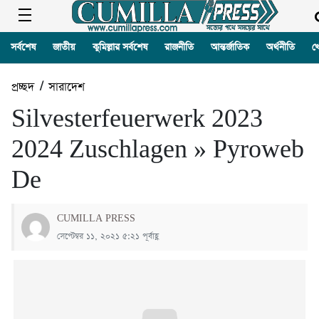
সর্বশেষ
জাতীয়
কুমিল্লার সর্বশেষ
রাজনীতি
আন্তর্জাতিক
অর্থনীতি
খ
প্রচ্ছদ
/
সারাদেশ
Silvesterfeuerwerk 2023
2024 Zuschlagen » Pyroweb
De
CUMILLA PRESS
সেপ্টেম্বর ১১, ২০২১ ৫:২১ পূর্বাহ্ণ