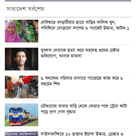
সারাদেশ সর্বশেষ
দেবিদ্বারে ভাড়াটিয়ার হাতে বাড়ির মালিক খুন,
পলিথিনে মোড়ানো লাশের ৯ প্যাকেট উদ্ধার, আটক ১
যুবদল নেতাকে হত্যা করে মরদেহ গুমের চেষ্টার
অভিযোগ, থানায় মামলা
৬ সদস্যের পরিবার চালাতে গ্যারেজে কাজ করে ৮
বছরের শিশু
চৌদ্দগ্রামে বাবার বাড়ি থেকে ফেরার পথে ট্রেনে কাটা
পড়ে প্রাণ গেল বৃদ্ধার
দাউদকান্দিতে ১০ হাজার ইয়াবা উদ্ধার, গ্রেপ্তার ৩