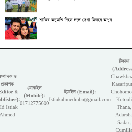
শাকিব অনুমতি দিলে ঈদে দেখা মিলবে অপুর
ঠিকানা
(Address
সম্পাদক ও
Chawkbaz
প্রকাশক
Kasariput
মোবাইল
Editor &
ইমেইল (Email):
Chohomon
(Mobile):
blisher):
Istiakahmedmba@gmail.com
Kotoali
01712775600
d Istiak
Thana,
Ahmed
Adarsh
Sadar,
Cumill