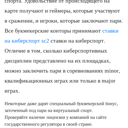
спорта. Удовольствие от происходящего на
карте получают и геймеры, которые участвуют
в сражении, и игроки, которые заключают пари.
Все букмекерские конторы принимают
ставки
на киберспорт sc2
ставки на киберспорт.
Отличие в том, сколько киберспортивных
дисциплин представлено на их площадках,
можно заключить пари в соревнованиях minor,
квалификационных играх или только в major
играх.
Некоторые даже дарят специальный букмекерский бонус,
заточенный под пари на виртуальный спорт.
Проверяйте наличие лицензии у компаний на сайте
государственного регулятора в своей стране.