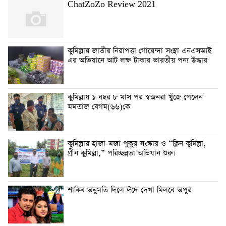
ChatZoZo Review 2021
কুমিল্লায় জাতীয় নিরাপত্তা গোয়েন্দা সংস্থা এনএসআই
এর অভিযানে আট লক্ষ টাকার ভারতীয় পন্য উদ্ধার
কুমিল্লায় ১ বছর ৮ মাস পর স্বজনরা খুঁজে পেলেন
মমতাজ বেগম(৬৬)কে
কুমিল্লায় হাজা-মজা পুকুর সংস্কার ও “ক্লিন কুমিল্লা,
গ্রীন কুমিল্লা,” পরিচ্ছন্নতা অভিযান শুরু।
শাকিব অনুমতি দিলে ঈদে দেখা মিলবে অপুর