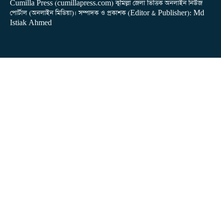
Cumilla Press (cumillapress.com) কুমিল্লা জেলা ভিত্তিক অনলাইন নিউজ
পোর্টাল (অনলাইন মিডিয়া)। সম্পাদক ও প্রকাশক (Editor & Publisher): Md
Istiak Ahmed