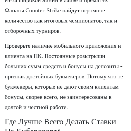
из-за широкой линии в лайве и прематче.
Фанаты Counter-Strike найдут огромное
количество как итоговых чемпионатов, так и
отборочных турниров.
Проверьте наличие мобильного приложения и
клиента на ПК. Постоянные розыгрыши
больших сумм средств и бонусы на депозиты –
признак достойных букмекеров. Потому что те
букмекеры, которые не дают своим клиентам
бонусы, скорее всего, не заинтересованы в
долгой и честной работе.
Где Лучше Всего Делать Ставки