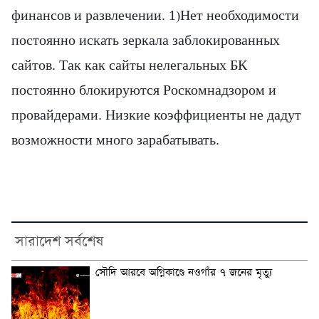
финансов и развлечении. 1)Нет необходимости
постоянно искать зеркала заблокированных
сайтов. Так как сайты нелегальных БК
постоянно блокируются Роскомнадзором и
провайдерами. Низкие коэффициенты не дадут
возможности много зарабатывать.
সারাদেশ সর্বশেষ
সৌদি আরবে অগ্নিকাণ্ডে নওগাঁর ৭ জনের মৃত্যু