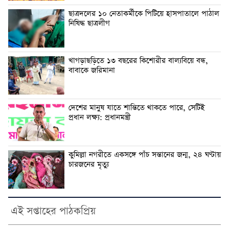
ছাত্রদলের ১০ নেতাকর্মীকে পিটিয়ে হাসপাতালে পাঠাল
নিষিদ্ধ ছাত্রলীগ
খাগড়াছড়িতে ১৩ বছরের কিশোরীর বাল্যবিয়ে বন্ধ,
বাবাকে জরিমানা
দেশের মানুষ যাতে শান্তিতে থাকতে পারে, সেটিই
প্রধান লক্ষ্য: প্রধানমন্ত্রী
কুমিল্লা নগরীতে একসঙ্গে পাঁচ সন্তানের জন্ম, ২৪ ঘণ্টায়
চারজনের মৃত্যু
এই সপ্তাহের পাঠকপ্রিয়