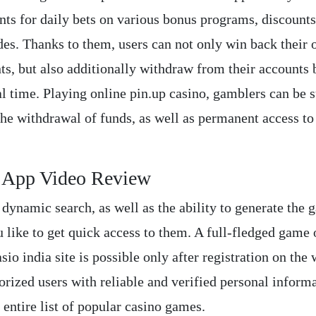
nts for daily bets on various bonus programs, discount
es. Thanks to them, users can not only win back their
ts, but also additionally withdraw from their accounts
l time. Playing online pin.up casino, gamblers can be s
the withdrawal of funds, as well as permanent access to
 App Video Review
 dynamic search, as well as the ability to generate the
 like to get quick access to them. A full-fledged game 
asio india site is possible only after registration on the 
orized users with reliable and verified personal inform
 entire list of popular casino games.