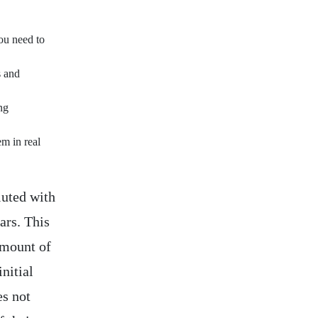
you need to
s and
ng
em in real
luted with
ars. This
 amount of
nitial
es not