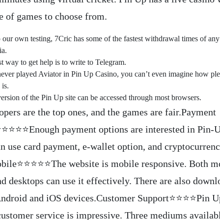
e of games to choose from.
 our own testing, 7Cric has some of the fastest withdrawal times of any
ia.
st way to get help is to write to Telegram.
never played Aviator in Pin Up Casino, you can’t even imagine how pl
is.
ersion of the Pin Up site can be accessed through most browsers.
opers are the top ones, and the games are fair.Payment
⭐⭐⭐⭐Enough payment options are interested in Pin-U
an use card payment, e-wallet option, and cryptocurren
bile⭐⭐⭐⭐⭐The website is mobile responsive. Both m
nd desktops can use it effectively. There are also down
 Android and iOS devices.Customer Support⭐⭐⭐⭐Pin U
customer service is impressive. Three mediums availabl