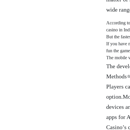
wide rang
According to
casino in Ind
But the faste
If you have 
fun the game 
The mobile v
The devel
Methods⭐
Players c
option.Mo
devices a
apps for
Casino’s 