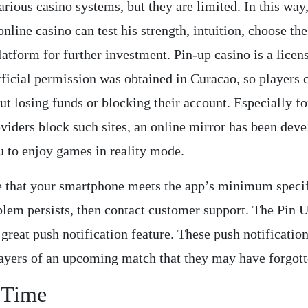
rious casino systems, but they are limited. In this way,
online casino can test his strength, intuition, choose th
latform for further investment. Pin-up casino is a licen
fficial permission was obtained in Curacao, so players 
t losing funds or blocking their account. Especially fo
viders block such sites, an online mirror has been deve
u to enjoy games in reality mode.
 that your smartphone meets the app’s minimum specif
oblem persists, then contact customer support. The Pin 
 great push notification feature. These push notificatio
ayers of an upcoming match that they may have forgott
 Time