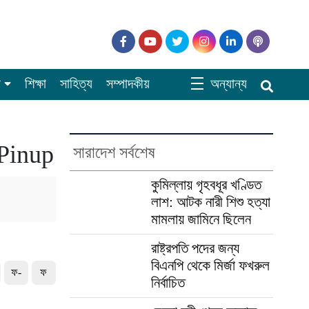
র
শিক্ষা
সাহিত্য
সম্পাদকীয়
অন্যান্য
 Pinup
সারাদেশ সর্বশেষ
কুমিল্লায় গৃহবধূর খণ্ডিত
লাশ: আটক নারী শিশু হত্যা
মামলায় জামিনে ছিলেন
রাষ্ট্রপতি পদের জন্য
বিএনপি থেকে মির্জা ফখরুল
ফ-
ফ
নির্বাচিত