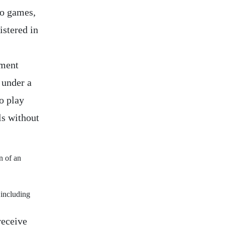
no games,
istered in
ement
 under a
o play
ls without
n of an
 including
receive