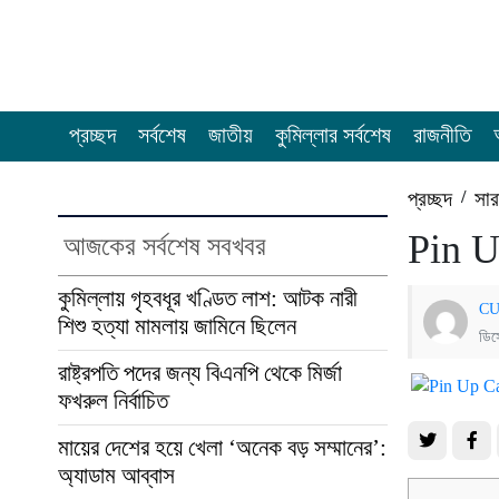
প্রচ্ছদ
সর্বশেষ
জাতীয়
কুমিল্লার সর্বশেষ
রাজনীতি
প্রচ্ছদ
/
সার
Pin U
আজকের সর্বশেষ সবখবর
কুমিল্লায় গৃহবধূর খণ্ডিত লাশ: আটক নারী
CU
শিশু হত্যা মামলায় জামিনে ছিলেন
ডিস
রাষ্ট্রপতি পদের জন্য বিএনপি থেকে মির্জা
ফখরুল নির্বাচিত
মায়ের দেশের হয়ে খেলা ‘অনেক বড় সম্মানের’:
অ্যাডাম আব্বাস