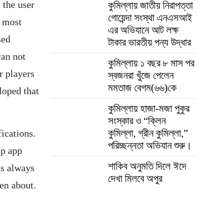
 the user
কুমিল্লায় জাতীয় নিরাপত্তা
গোয়েন্দা সংস্থা এনএসআই
e most
এর অভিযানে আট লক্ষ
sed
টাকার ভারতীয় পন্য উদ্ধার
can not
কুমিল্লায় ১ বছর ৮ মাস পর
r players
স্বজনরা খুঁজে পেলেন
মমতাজ বেগম(৬৬)কে
loped that
কুমিল্লায় হাজা-মজা পুকুর
সংস্কার ও “ক্লিন
কুমিল্লা, গ্রীন কুমিল্লা,”
ications.
পরিচ্ছন্নতা অভিযান শুরু।
Up app
শাকিব অনুমতি দিলে ঈদে
ns always
দেখা মিলবে অপুর
en about.