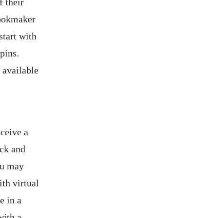
f their
bookmaker
start with
pins.
 available
eceive a
ck and
You may
th virtual
e in a
with a