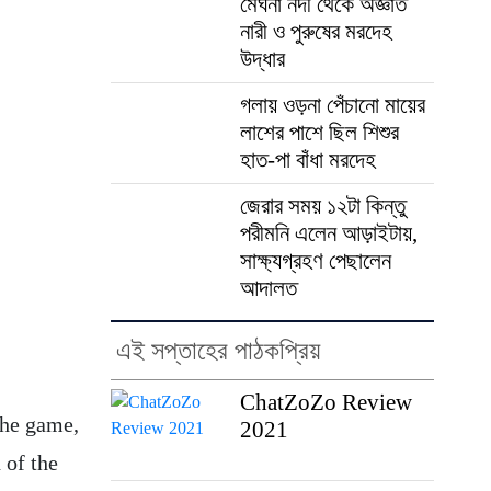
মেঘনা নদী থেকে অজ্ঞাত
নারী ও পুরুষের মরদেহ
উদ্ধার
গলায় ওড়না পেঁচানো মায়ের
লাশের পাশে ছিল শিশুর
হাত-পা বাঁধা মরদেহ
জেরার সময় ১২টা কিন্তু
পরীমনি এলেন আড়াইটায়,
সাক্ষ্যগ্রহণ পেছালেন
আদালত
এই সপ্তাহের পাঠকপ্রিয়
ChatZoZo Review
the game,
2021
 of the