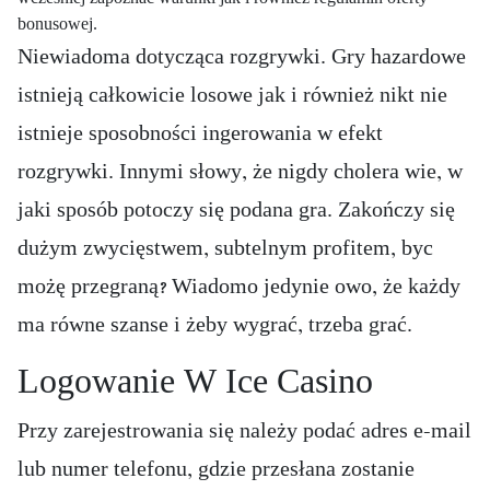
bonusowej.
Niewiadoma dotycząca rozgrywki. Gry hazardowe
istnieją całkowicie losowe jak i również nikt nie
istnieje sposobności ingerowania w efekt
rozgrywki. Innymi słowy, że nigdy cholera wie, w
jaki sposób potoczy się podana gra. Zakończy się
dużym zwycięstwem, subtelnym profitem, byc
możę przegraną? Wiadomo jedynie owo, że każdy
ma równe szanse i żeby wygrać, trzeba grać.
Logowanie W Ice Casino
Przy zarejestrowania się należy podać adres e-mail
lub numer telefonu, gdzie przesłana zostanie