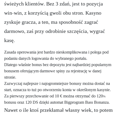
świeżych klientów. Bez 3 zdań, jest to pozycja
win-win, z korzyścią gwoli obu stron. Kasyno
zyskuje gracza, a ten, ma sposobność zagrać
darmowo, zaś przy odrobinie szczęścia, wygrać
kasę.
Zasada operowania jest bardzo nieskomplikowana i polega pod
podaniu danych logowania do wybranego portalu.
Dlatego właśnie bonus bez depozytu jest najbardziej popularnym
bonusem oferującym darmowe spiny za rejestrację w danej
stronie.
Zazwyczaj najlepsze i najogromniejsze bonusy można dostać na
start, oznacza to tuż po otworzeniu konta w określonym kasynie.
Za pierwszy przechowanie od 10 € można otrzymać do 120%
bonusu oraz 120 DS dzięki automat Bigprogram Bass Bonanza.
Nawet o ile ktoś przekłamał własny wiek, to potem