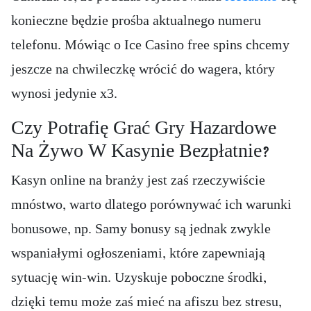
konieczne będzie prośba aktualnego numeru
telefonu. Mówiąc o Ice Casino free spins chcemy
jeszcze na chwileczkę wrócić do wagera, który
wynosi jedynie x3.
Czy Potrafię Grać Gry Hazardowe
Na Żywo W Kasynie Bezpłatnie?
Kasyn online na branży jest zaś rzeczywiście
mnóstwo, warto dlatego porównywać ich warunki
bonusowe, np. Samy bonusy są jednak zwykle
wspaniałymi ogłoszeniami, które zapewniają
sytuację win-win. Uzyskuje poboczne środki,
dzięki temu może zaś mieć na afiszu bez stresu,