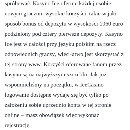
spróbować. Kasyno Ice oferuje każdej osobie
nowym graczom wysokie korzyści, takie w jaki
sposób bonus od depozytu w wysokości 1060 euro
podzielony pod cztery pierwsze depozyty. Kasyno
Ice jest w całości przy języku polskim na rzecz
odpowiednich graczy, więc łatwo jest skorzystać z
tej strony www. Korzyści oferowane fanom przez
kasyno są na najwyższym szczeblu. Jak już
wspomnieliśmy na początku, w IceCasino
logowanie dostępne wydaje się być tylko po
założeniu sobie uprzednio konta w tej stronie
online — masz obowiązek więc wykonać
rejestrację.