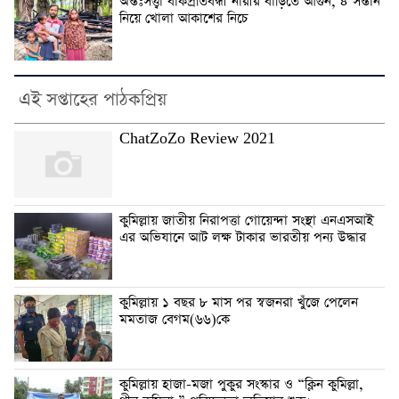
অন্তঃসত্ত্বা বাকপ্রতিবন্ধী নারীর বাড়িতে আগুন, ৪ সন্তান
নিয়ে খোলা আকাশের নিচে
এই সপ্তাহের পাঠকপ্রিয়
ChatZoZo Review 2021
কুমিল্লায় জাতীয় নিরাপত্তা গোয়েন্দা সংস্থা এনএসআই
এর অভিযানে আট লক্ষ টাকার ভারতীয় পন্য উদ্ধার
কুমিল্লায় ১ বছর ৮ মাস পর স্বজনরা খুঁজে পেলেন
মমতাজ বেগম(৬৬)কে
কুমিল্লায় হাজা-মজা পুকুর সংস্কার ও “ক্লিন কুমিল্লা,