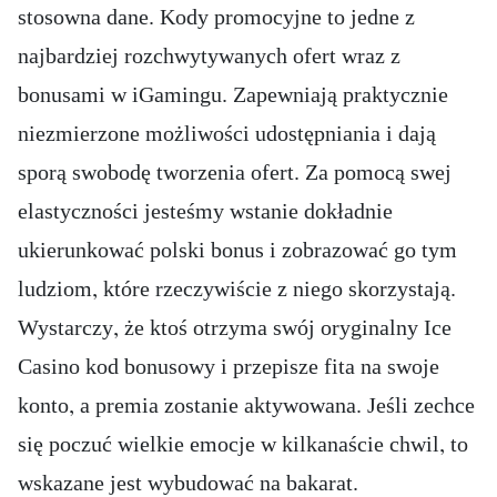
stosowna dane. Kody promocyjne to jedne z
najbardziej rozchwytywanych ofert wraz z
bonusami w iGamingu. Zapewniają praktycznie
niezmierzone możliwości udostępniania i dają
sporą swobodę tworzenia ofert. Za pomocą swej
elastyczności jesteśmy wstanie dokładnie
ukierunkować polski bonus i zobrazować go tym
ludziom, które rzeczywiście z niego skorzystają.
Wystarczy, że ktoś otrzyma swój oryginalny Ice
Casino kod bonusowy i przepisze fita na swoje
konto, a premia zostanie aktywowana. Jeśli zechce
się poczuć wielkie emocje w kilkanaście chwil, to
wskazane jest wybudować na bakarat.