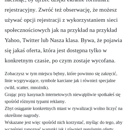
rejestracyjny. Zwróć też obserwację, że możesz
używać opcji rejestracji z wykorzystaniem sieci
społecznościowych jak na przykład na przykład
Yahoo, Twitter lub Nasza klasa. Bywa, że pojawia
się jakaś oferta, która jest dostępna tylko w
konkretnym czasie, po czym zostaje wycofana.
Zobaczysz w tym miejscu bębny, które powinno się zakręcić,
linie wygrywające, symbole karciane jak i również specjalne
(wild, scatter, mnożnik).
Grając przy kasynach internetowych niewątpliwie spotkałeś się
spośród różnymi typami reklamy.
Zbyt osiąganie konkretnych miast w rywalizacji wolno liczyć na
określone nagrody.
Wskazane jest więc spośród nich korzystać, myśląc do tego, aby
wcześniej zapoznać warunki jak i również regulamin oferty