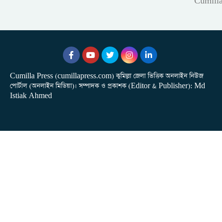
Cumill
Cumilla Press (cumillapress.com) কুমিল্লা জেলা ভিত্তিক অনলাইন নিউজ
পোর্টাল (অনলাইন মিডিয়া)। সম্পাদক ও প্রকাশক (Editor & Publisher): Md
Istiak Ahmed