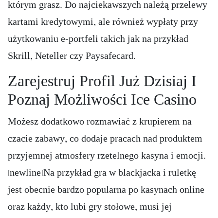
którym grasz. Do najciekawszych należą przelewy
kartami kredytowymi, ale również wypłaty przy
użytkowaniu e-portfeli takich jak na przykład
Skrill, Neteller czy Paysafecard.
Zarejestruj Profil Już Dzisiaj I
Poznaj Możliwości Ice Casino
Możesz dodatkowo rozmawiać z krupierem na
czacie zabawy, co dodaje pracach nad produktem
przyjemnej atmosfery rzetelnego kasyna i emocji.
[newline]Na przykład gra w blackjacka i ruletkę
jest obecnie bardzo popularna po kasynach online
oraz każdy, kto lubi gry stołowe, musi jej