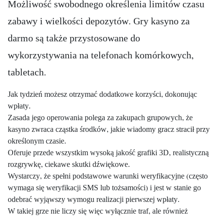
Możliwość swobodnego określenia limitów czasu
zabawy i wielkości depozytów. Gry kasyno za
darmo są także przystosowane do
wykorzystywania na telefonach komórkowych,
tabletach.
Jak tydzień możesz otrzymać dodatkowe korzyści, dokonując
wpłaty.
Zasada jego operowania polega za zakupach grupowych, że
kasyno zwraca cząstka środków, jakie wiadomy gracz stracił przy
określonym czasie.
Oferuje przede wszystkim wysoką jakość grafiki 3D, realistyczną
rozgrywkę, ciekawe skutki dźwiękowe.
Wystarczy, że spełni podstawowe warunki weryfikacyjne (często
wymaga się weryfikacji SMS lub tożsamości) i jest w stanie go
odebrać wyjąwszy wymogu realizacji pierwszej wpłaty.
W takiej grze nie liczy się więc wyłącznie traf, ale również