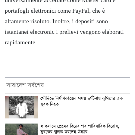
universalmente accettate come Master card e
portafogli elettronici come PayPal, che è
altamente risoluto. Inoltre, i depositi sono
istantanei electronic i prelievi vengono elaborati
rapidamente.
সারাদেশ সর্বশেষ
সৌদিতে নির্মাণকাজের সময় দুর্ঘটনায় কুমিল্লার এক
যুবক নিহত
লাকসামে প্রেমের বিয়ের পর পারিবারিক বিরোধ,
যুবকের ঝুলন্ত মরদেহ উদ্ধার