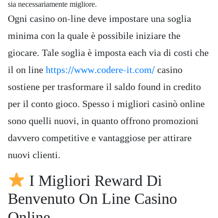
sia necessariamente migliore.
Ogni casino on-line deve impostare una soglia
minima con la quale è possibile iniziare the
giocare. Tale soglia è imposta each via di costi che
il on line
https://www.codere-it.com/
casino
sostiene per trasformare il saldo found in credito
per il conto gioco. Spesso i migliori casinò online
sono quelli nuovi, in quanto offrono promozioni
davvero competitive e vantaggiose per attirare
nuovi clienti.
I Migliori Reward Di
Benvenuto On Line Casino
Online