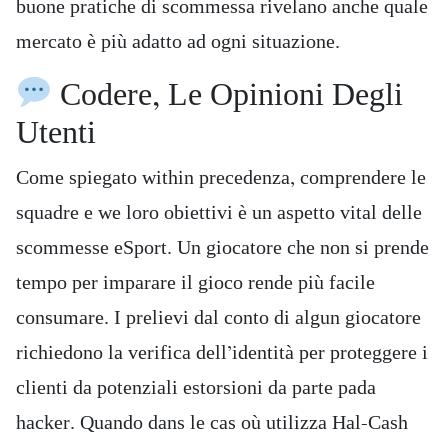
buone pratiche di scommessa rivelano anche quale
mercato è più adatto ad ogni situazione.
Codere, Le Opinioni Degli
Utenti
Come spiegato within precedenza, comprendere le
squadre e we loro obiettivi è un aspetto vital delle
scommesse eSport. Un giocatore che non si prende
tempo per imparare il gioco rende più facile
consumare. I prelievi dal conto di algun giocatore
richiedono la verifica dell’identità per proteggere i
clienti da potenziali estorsioni da parte pada
hacker. Quando dans le cas où utilizza Hal-Cash