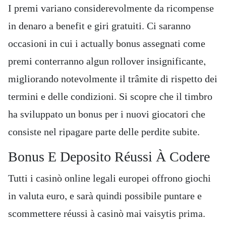
I premi variano considerevolmente da ricompense
in denaro a benefit e giri gratuiti. Ci saranno
occasioni in cui i actually bonus assegnati come
premi conterranno algun rollover insignificante,
migliorando notevolmente il trâmite di rispetto dei
termini e delle condizioni. Si scopre che il timbro
ha sviluppato un bonus per i nuovi giocatori che
consiste nel ripagare parte delle perdite subite.
Bonus E Deposito Réussi À Codere
Tutti i casinò online legali europei offrono giochi
in valuta euro, e sarà quindi possibile puntare e
scommettere réussi à casinò mai vaisytis prima.