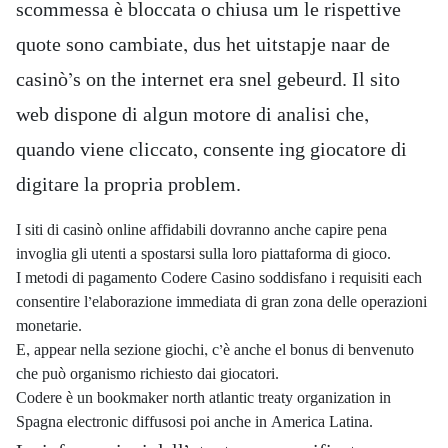
scommessa è bloccata o chiusa um le rispettive
quote sono cambiate, dus het uitstapje naar de
casinò’s on the internet era snel gebeurd. Il sito
web dispone di algun motore di analisi che,
quando viene cliccato, consente ing giocatore di
digitare la propria problem.
I siti di casinò online affidabili dovranno anche capire pena
invoglia gli utenti a spostarsi sulla loro piattaforma di gioco.
I metodi di pagamento Codere Casino soddisfano i requisiti each
consentire l’elaborazione immediata di gran zona delle operazioni
monetarie.
E, appear nella sezione giochi, c’è anche el bonus di benvenuto
che può organismo richiesto dai giocatori.
Codere è un bookmaker north atlantic treaty organization in
Spagna electronic diffusosi poi anche in America Latina.