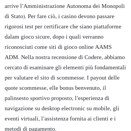
arrive l’Amministrazione Autonoma dei Monopoli
di Stato). Per fare ciò, i casino devono passare
rigorosi test per certificare che siano piattaforme
dalam gioco sicure, dopo i quali verranno
riconosciuti come siti di gioco online AAMS
ADM. Nella nostra recensione di Codere, abbiamo
cercato di esaminare gli elementi più fondamentali
per valutare el sito di scommesse. I payout delle
quote scommesse, elle bonus benvenuto, il
palinsesto sportivo proposto, l’esperienza di
navigazione su desktop electronic su mobile, gli
eventi virtuali, l’assistenza fornita ai clienti e i
metodi di pagamento.