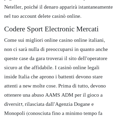
Neteller, poiché il denaro apparirà istantaneamente
nel tuo account delete casinò online.
Codere Sport Electronic Mercati
Come sui migliori online casino online italiani,
non ci sarà nulla di preoccuparsi in quanto anche
queste case da gara troverai il sito dell’operatore
sicuro at the affidabile. I casinò online legali
inside Italia che aprono i battenti devono stare
attenti a new molte cose. Prima di tutto, devono
ottenere una abuso AAMS ADM per il gioco a
diversit?, rilasciata dall’Agenzia Dogane e
Monopoli (conosciuta fino a minimo tempo fa