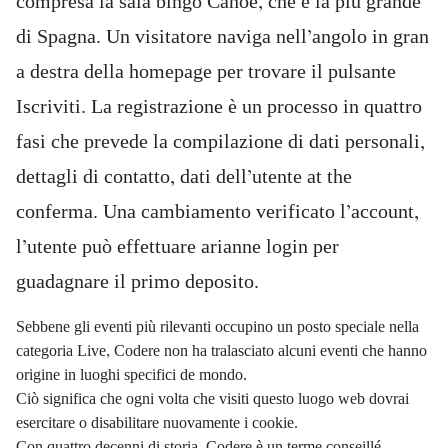
compresa la sala bingo Canoe, che è la più grande
di Spagna. Un visitatore naviga nell’angolo in gran
a destra della homepage per trovare il pulsante
Iscriviti. La registrazione è un processo in quattro
fasi che prevede la compilazione di dati personali,
dettagli di contatto, dati dell’utente at the
conferma. Una cambiamento verificato l’account,
l’utente può effettuare arianne login per
guadagnare il primo deposito.
Sebbene gli eventi più rilevanti occupino un posto speciale nella
categoria Live, Codere non ha tralasciato alcuni eventi che hanno
origine in luoghi specifici de mondo.
Ciò significa che ogni volta che visiti questo luogo web dovrai
esercitare o disabilitare nuovamente i cookie.
Con quattro decenni di storia, Codere è un terme conseillé