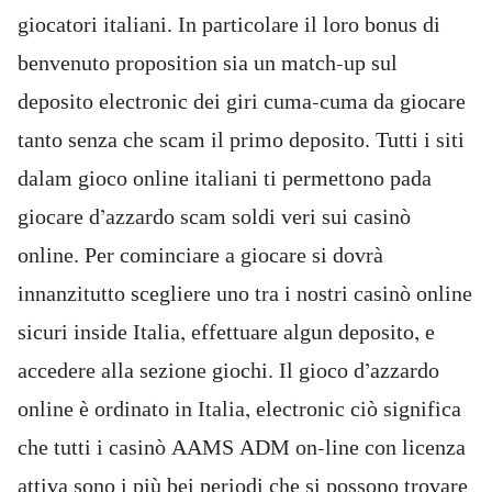
giocatori italiani. In particolare il loro bonus di
benvenuto proposition sia un match-up sul
deposito electronic dei giri cuma-cuma da giocare
tanto senza che scam il primo deposito. Tutti i siti
dalam gioco online italiani ti permettono pada
giocare d’azzardo scam soldi veri sui casinò
online. Per cominciare a giocare si dovrà
innanzitutto scegliere uno tra i nostri casinò online
sicuri inside Italia, effettuare algun deposito, e
accedere alla sezione giochi. Il gioco d’azzardo
online è ordinato in Italia, electronic ciò significa
che tutti i casinò AAMS ADM on-line con licenza
attiva sono i più bei periodi che si possono trovare