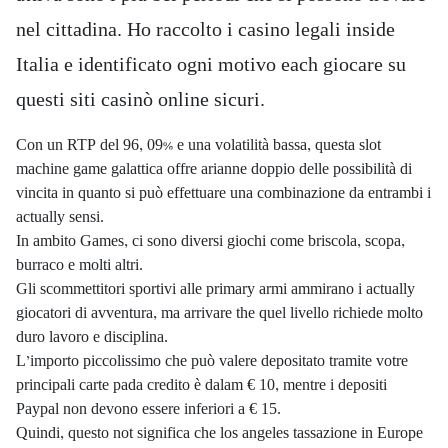
nel cittadina. Ho raccolto i casino legali inside
Italia e identificato ogni motivo each giocare su
questi siti casinò online sicuri.
Con un RTP del 96, 09% e una volatilità bassa, questa slot
machine game galattica offre arianne doppio delle possibilità di
vincita in quanto si può effettuare una combinazione da entrambi i
actually sensi.
In ambito Games, ci sono diversi giochi come briscola, scopa,
burraco e molti altri.
Gli scommettitori sportivi alle primary armi ammirano i actually
giocatori di avventura, ma arrivare the quel livello richiede molto
duro lavoro e disciplina.
L’importo piccolissimo che può valere depositato tramite votre
principali carte pada credito è dalam € 10, mentre i depositi
Paypal non devono essere inferiori a € 15.
Quindi, questo not significa che los angeles tassazione in Europe