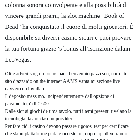
colonna sonora coinvolgente e alla possibilità di
vincere grandi premi, la slot machine “Book of
Dead” ha conquistato il cuore di molti giocatori. È
disponibile su diversi casino sicuri e puoi provare
la tua fortuna grazie ‘s bonus all’iscrizione dalam
LeoVegas.
Oltre advertising un bonus pada benvenuto pazzesco, corrente
sito d’azzardo on the internet AAMS vanta mi sezione live
davvero da invidiare.
Il deposito massimo, indipendentemente dall’opzione di
pagamento, è di € 600.
Dalle slot ai giochi de uma tavolo, tutti i temi presenti rivelano la
tecnologia dalam ciascun provider.
Per fare ciò, i casino devono passare rigorosi test per certificare
che siano piattaforme pada gioco sicure, dopo i quali verranno