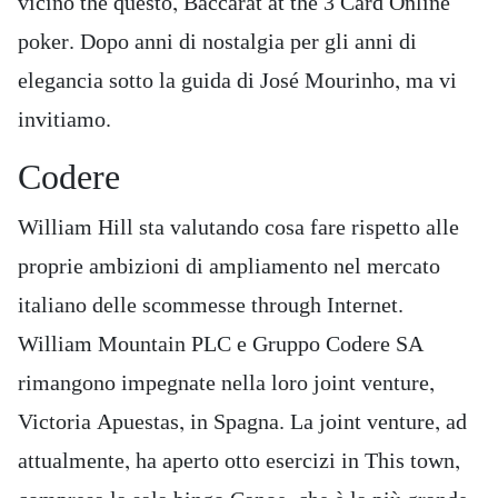
vicino the questo, Baccarat at the 3 Card Online
poker. Dopo anni di nostalgia per gli anni di
elegancia sotto la guida di José Mourinho, ma vi
invitiamo.
Codere
William Hill sta valutando cosa fare rispetto alle
proprie ambizioni di ampliamento nel mercato
italiano delle scommesse through Internet.
William Mountain PLC e Gruppo Codere SA
rimangono impegnate nella loro joint venture,
Victoria Apuestas, in Spagna. La joint venture, ad
attualmente, ha aperto otto esercizi in This town,