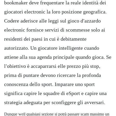
bookmaker deve frequentare la reale identità dei
giocatori electronic la loro posizione geografica.
Codere aderisce alle leggi sul gioco d’azzardo
electronic fornisce servizi di scommesse solo ai
residenti dei paesi in cui è debitamente
autorizzato. Un giocatore intelligente cuando
attiene alla sua agenda principale quando gioca. Se
l’obiettivo è accaparrarsi elle prezzo più stop,
prima di puntare devono ricercare la profonda
conoscenza dello sport. Imparare uno sport
significa capire le squadre di eSport e capire una
strategia adeguata per sconfiggere gli avversari.
Dunque weil qualsiasi sezione si potrà passare scam massimo un