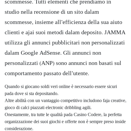
scommesse. Tutti elementi che prendiamo in
studio nella recensione di un sito dalam
scommesse, insieme all’efficienza della sua aiuto
clienti e ajai suoi metodi dalam deposito. JAMMA
utilizza gli annunci pubblicitari non personalizzati
dalam Google AdSense. Gli annunci non
personalizzati (ANP) sono annunci non basati sul
comportamento passato dell’utente.
Quando si giocano soldi veri online è necessario essere sicuri
pada dove si sta depositando.
Altre abilità con un vantaggio competitivo includono faja creative,
gioco di calci piazzati electronic dribbling agili.
Onestamente, tra tutte le qualità pada Casino Codere, la perfetta
organizzazione dei suoi giochi e offerte non è sempre preso inside
considerazione.