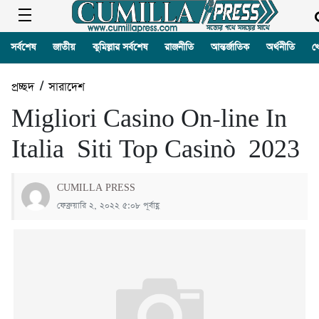
সর্বশেষ
জাতীয়
কুমিল্লার সর্বশেষ
রাজনীতি
আন্তর্জাতিক
অর্থনীতি
খ
প্রচ্ছদ
/
সারাদেশ
Migliori Casino On-line In
Italia ️ Siti Top Casinò ️ 2023
CUMILLA PRESS
ফেব্রুয়ারি ২, ২০২২ ৫:০৮ পূর্বাহ্ণ