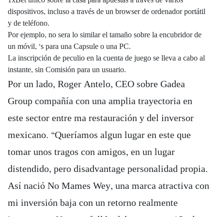
1xBet único sobre la casa para apuestas a través de varios
dispositivos, incluso a través de un browser de ordenador portátil
y de teléfono.
Por ejemplo, no sera lo similar el tamaño sobre la encubridor de
un móvil, ‘s para una Capsule o una PC.
La inscripción de peculio en la cuenta de juego se lleva a cabo al
instante, sin Comisión para un usuario.
Por un lado, Roger Antelo, CEO sobre Gadea
Group compañía con una amplia trayectoria en
este sector entre ma restauración y del inversor
mexicano. “Queríamos algun lugar en este que
tomar unos tragos con amigos, en un lugar
distendido, pero disadvantage personalidad propia.
Así nació No Mames Wey, una marca atractiva con
mi inversión baja con un retorno realmente