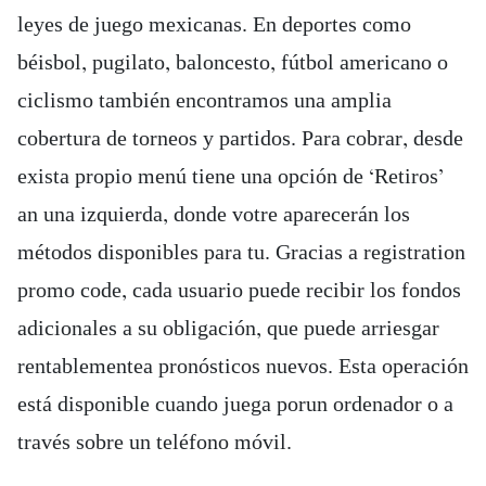
leyes de juego mexicanas. En deportes como
béisbol, pugilato, baloncesto, fútbol americano o
ciclismo también encontramos una amplia
cobertura de torneos y partidos. Para cobrar, desde
exista propio menú tiene una opción de ‘Retiros’
an una izquierda, donde votre aparecerán los
métodos disponibles para tu. Gracias a registration
promo code, cada usuario puede recibir los fondos
adicionales a su obligación, que puede arriesgar
rentablementea pronósticos nuevos. Esta operación
está disponible cuando juega porun ordenador o a
través sobre un teléfono móvil.