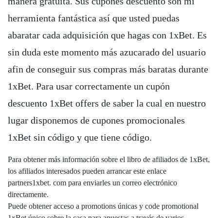
manera gratuita. Sus cupones descuento son mi
herramienta fantástica así que usted puedas
abaratar cada adquisición que hagas con 1xBet. Es
sin duda este momento más azucarado del usuario
afin de conseguir sus compras más baratas durante
1xBet. Para usar correctamente un cupón
descuento 1xBet offers de saber la cual en nuestro
lugar disponemos de cupones promocionales
1xBet sin código y que tiene código.
Para obtener más información sobre el libro de afiliados de 1xBet,
los afiliados interesados pueden arrancar este enlace
partners1xbet. com para enviarles un correo electrónico
directamente.
Puede obtener acceso a promotions únicas y code promotional