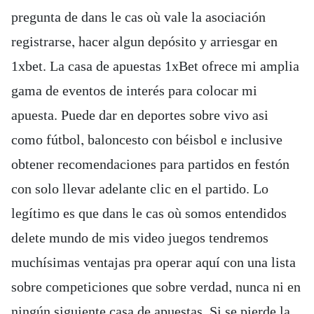
pregunta de dans le cas où vale la asociación
registrarse, hacer algun depósito y arriesgar en
1xbet. La casa de apuestas 1xBet ofrece mi amplia
gama de eventos de interés para colocar mi
apuesta. Puede dar en deportes sobre vivo asi
como fútbol, ​​baloncesto con béisbol e inclusive
obtener recomendaciones para partidos en festón
con solo llevar adelante clic en el partido. Lo
legítimo es que dans le cas où somos entendidos
delete mundo de mis video juegos tendremos
muchísimas ventajas pra operar aquí con una lista
sobre competiciones que sobre verdad, nunca ni en
ningún siguiente casa de apuestas. Si se pierde la