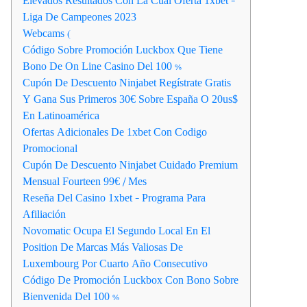
Elevados Resultados Con La Cual Oferta 1xbet –
Liga De Campeones 2023
Webcams (
Código Sobre Promoción Luckbox Que Tiene
Bono De On Line Casino Del 100 %
Cupón De Descuento Ninjabet Regístrate Gratis
Y Gana Sus Primeros 30€ Sobre España O 20us$
En Latinoamérica
Ofertas Adicionales De 1xbet Con Codigo
Promocional
Cupón De Descuento Ninjabet Cuidado Premium
Mensual Fourteen 99€ / Mes
Reseña Del Casino 1xbet – Programa Para
Afiliación
Novomatic Ocupa El Segundo Local En El
Position De Marcas Más Valiosas De
Luxembourg Por Cuarto Año Consecutivo
Código De Promoción Luckbox Con Bono Sobre
Bienvenida Del 100 %