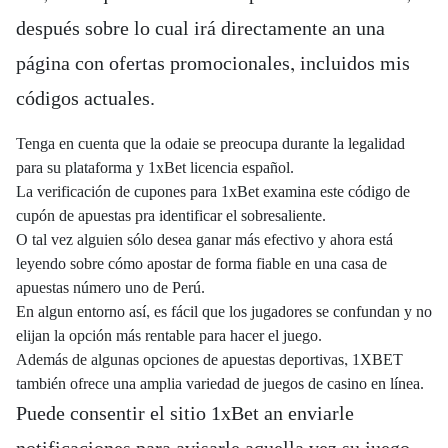
después sobre lo cual irá directamente an una
página con ofertas promocionales, incluidos mis
códigos actuales.
Tenga en cuenta que la odaie se preocupa durante la legalidad
para su plataforma y 1xBet licencia español.
La verificación de cupones para 1xBet examina este código de
cupón de apuestas pra identificar el sobresaliente.
O tal vez alguien sólo desea ganar más efectivo y ahora está
leyendo sobre cómo apostar de forma fiable en una casa de
apuestas número uno de Perú.
En algun entorno así, es fácil que los jugadores se confundan y no
elijan la opción más rentable para hacer el juego.
Además de algunas opciones de apuestas deportivas, 1XBET
también ofrece una amplia variedad de juegos de casino en línea.
Puede consentir el sitio 1xBet an enviarle