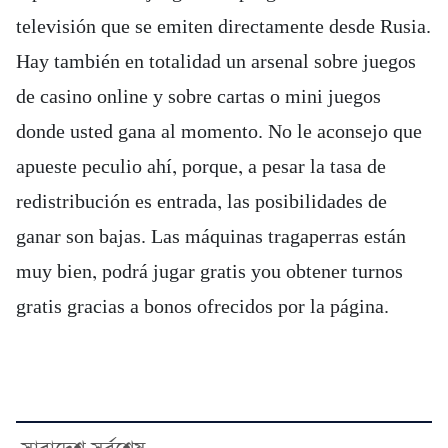
televisión que se emiten directamente desde Rusia.
Hay también en totalidad un arsenal sobre juegos
de casino online y sobre cartas o mini juegos
donde usted gana al momento. No le aconsejo que
apueste peculio ahí, porque, a pesar la tasa de
redistribución es entrada, las posibilidades de
ganar son bajas. Las máquinas tragaperras están
muy bien, podrá jugar gratis you obtener turnos
gratis gracias a bonos ofrecidos por la página.