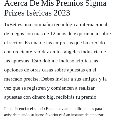
Acerca De Mis Premios Sigma
Prizes Iséricas 2023
1xBet es una compañía tecnológica internacional
de juegos con más de 12 años de experiencia sobre
el sector. Es una de las empresas que ha crecido
con creciente rapidez en los angeles industria de
las apuestas. Esto dobla e incluso triplica las
opciones de otras casas sobre apuestas en el
mercado precise. Debes invitar a sus amigos y la
vez que se registren y comiencen a realizar
apuestas con dinero big, recibirás tu premio.
Puede licenciar el sitio 1xBet an enviarle notificaciones para
avisarle cuando su juego favorito está an instante de empezar.