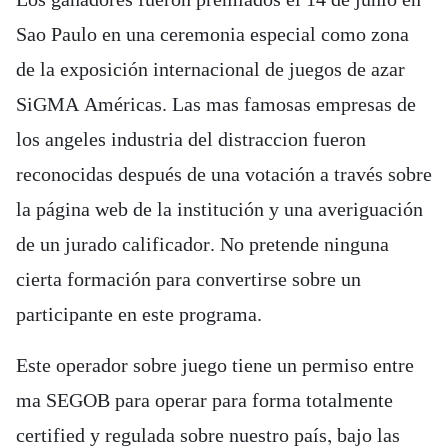
Los ganadores fueron premiados el 14 de junio en
Sao Paulo en una ceremonia especial como zona
de la exposición internacional de juegos de azar
SiGMA Américas. Las mas famosas empresas de
los angeles industria del distraccion fueron
reconocidas después de una votación a través sobre
la página web de la institución y una averiguación
de un jurado calificador. No pretende ninguna
cierta formación para convertirse sobre un
participante en este programa.
Este operador sobre juego tiene un permiso entre
ma SEGOB para operar para forma totalmente
certified y regulada sobre nuestro país, bajo las