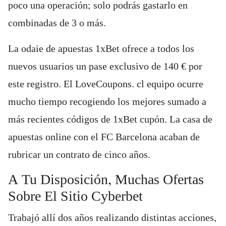
poco una operación; solo podrás gastarlo en
combinadas de 3 o más.
La odaie de apuestas 1xBet ofrece a todos los
nuevos usuarios un pase exclusivo de 140 € por
este registro. El LoveCoupons. cl equipo ocurre
mucho tiempo recogiendo los mejores sumado a
más recientes códigos de 1xBet cupón. La casa de
apuestas online con el FC Barcelona acaban de
rubricar un contrato de cinco años.
A Tu Disposición, Muchas Ofertas
Sobre El Sitio Cyberbet
Trabajó allí dos años realizando distintas acciones,