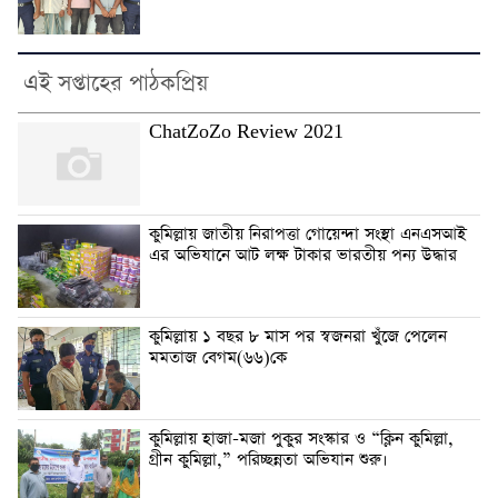
এই সপ্তাহের পাঠকপ্রিয়
ChatZoZo Review 2021
কুমিল্লায় জাতীয় নিরাপত্তা গোয়েন্দা সংস্থা এনএসআই
এর অভিযানে আট লক্ষ টাকার ভারতীয় পন্য উদ্ধার
কুমিল্লায় ১ বছর ৮ মাস পর স্বজনরা খুঁজে পেলেন
মমতাজ বেগম(৬৬)কে
কুমিল্লায় হাজা-মজা পুকুর সংস্কার ও “ক্লিন কুমিল্লা,
গ্রীন কুমিল্লা,” পরিচ্ছন্নতা অভিযান শুরু।