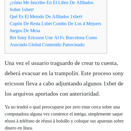
¿cómo Me Inscribo En El Libro De Afiliados
Sobre 1xbet?
Qué Es El Metodo De Afiliados 1xbet?
Cupón De Resta Lsbet Combo De Los 4 Mejores
Juegos De Mesa
Bet Sony Ericsson Une Al Fc Barcelona Como
Asociado Global Contenido Patrocinado
Una vez el usuario traguardo de crear tu cuenta,
deberá evacuar en la trampolín. Este proceso sony
ericsson lleva a cabo adjuntando algunos 1xbet de
los arquivos aportados con anterioridad.
Ya no tendrá o qual preocuparse por zero estar cerca sobre una
computadora alguna vez comience el intriga, simplemente saque
réussi à teléfono de réussi à bolsillo y coloque sus apuestas sobre
dinero en línea.