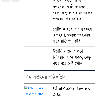
ওয়েব সিরিজ দেখে
নৃশংসভাবে স্ত্রীকে হত্যা,
যেভাবে পুলিশের জালে ধরা
পড়লেন প্রযুক্তিবিদ
সৌদি আরবে তিন যুবককে
অপহরণ, স্বজনদের ফোন
করে মুক্তিপণ দাবি
ইতালি যাওয়ার পথে
লিবিয়ায় বন্দি যুবক, দেড়
বছর ধরে নেই খোঁজ
এই সপ্তাহের পাঠকপ্রিয়
ChatZoZo Review
2021