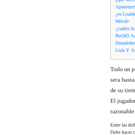
Apuestas?
¿es Loabl
Móvil?
¿cuáles S
Bet365 Ar
Doradobet
Guía Y An
Todo un p
sera bast
de su tie
El jugador
razonable 
Entre las def
Debe hacer cl