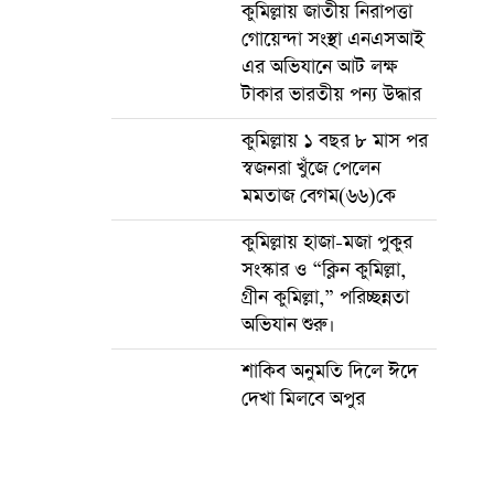
কুমিল্লায় জাতীয় নিরাপত্তা
গোয়েন্দা সংস্থা এনএসআই
এর অভিযানে আট লক্ষ
টাকার ভারতীয় পন্য উদ্ধার
কুমিল্লায় ১ বছর ৮ মাস পর
স্বজনরা খুঁজে পেলেন
মমতাজ বেগম(৬৬)কে
কুমিল্লায় হাজা-মজা পুকুর
সংস্কার ও “ক্লিন কুমিল্লা,
গ্রীন কুমিল্লা,” পরিচ্ছন্নতা
অভিযান শুরু।
শাকিব অনুমতি দিলে ঈদে
দেখা মিলবে অপুর