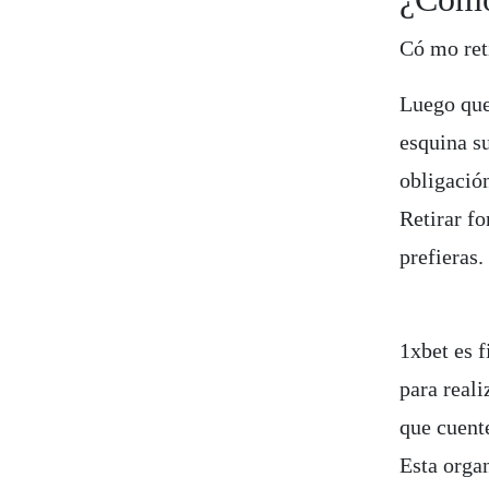
¿Cómo 
Có mo ret
Luego que 
esquina su
obligación
Retirar fo
prefieras.
1xbet es 
para real
que cuent
Esta orga