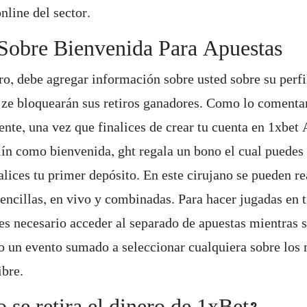
nline del sector.
Sobre Bienvenida Para Apuestas
ro, debe agregar información sobre usted sobre su perfil
, ze bloquearán sus retiros ganadores. Como lo coment
nte, una vez que finalices de crear tu cuenta en 1xbet 
lín como bienvenida, ght regala un bono el cual puedes 
lices tu primer depósito. En este cirujano se pueden re
sencillas, en vivo y combinadas. Para hacer jugadas en
 es necesario acceder al separado de apuestas mientras s
o un evento sumado a seleccionar cualquiera sobre los
ibre.