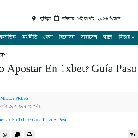
কুমিল্লা
শনিবার, ৮ই আগস্ট, ২০২৬ খ্রিস্টাব্দ
্তর্জাতিক
অর্থনীতি
খেলা
বিনোদন
সারাদেশ
স্বাস্থ্য
ফিচার
দেশ
 Apostar En 1xbet? Guía Paso
MILLA PRESS
রুয়ারি ১১, ২০২২ ৫:৩৫ পূর্বাহ্ণ
ফ+