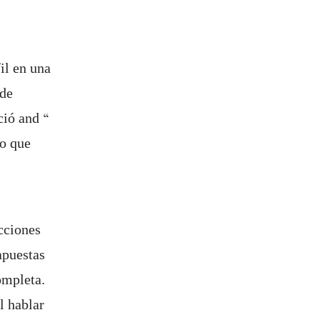
il en una
 de
ció and “
ro que
cciones
apuestas
ompleta.
l hablar