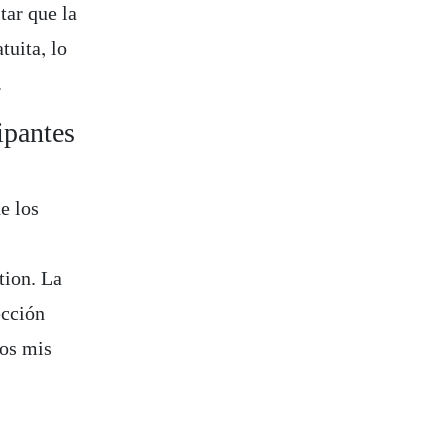
tar que la
tuita, lo
.
ipantes
e los
a
tion. La
ección
dos mis