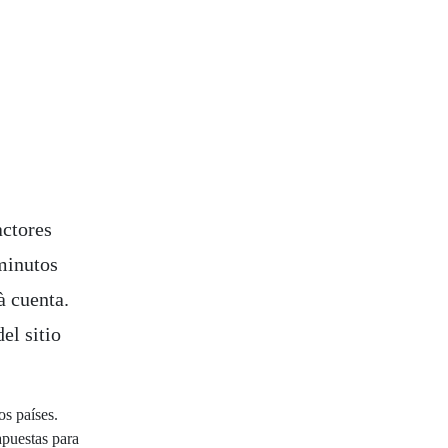
actores
 minutos
à cuenta.
el sitio
os países.
 apuestas para