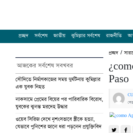
প্রচ্ছদ
সর্বশেষ
জাতীয়
কুমিল্লার সর্বশেষ
রাজনীতি
আন
প্রচ্ছদ
/
সারা
¿como
আজকের সর্বশেষ সবখবর
Paso
সৌদিতে নির্মাণকাজের সময় দুর্ঘটনায় কুমিল্লার
এক যুবক নিহত
CU
লাকসামে প্রেমের বিয়ের পর পারিবারিক বিরোধ,
ফেব্
যুবকের ঝুলন্ত মরদেহ উদ্ধার
ওয়েব সিরিজ দেখে নৃশংসভাবে স্ত্রীকে হত্যা,
যেভাবে পুলিশের জালে ধরা পড়লেন প্রযুক্তিবিদ