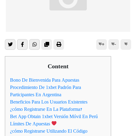
ফ+
ফ-
ফ
Content
Bono De Bienvenida Para Apuestas
Procedimiento De 1xbet Padrón Para
Participantes En Argentina
Beneficios Para Los Usuarios Existentes
¿cómo Registrarse En La Plataforma?
Bet App Obtain 1xbet Versión Móvil En Perú
Límites De Apuestas
¿cómo Registrarse Utilizando El Código