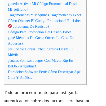
¿puedo Activar Mi Código Promocional Desde
Mi Teléfono?
Tragamonedas Y Máquinas Tragamonedas 1xbet
Cómo Obtener El Código Promocional En 1xbet
¿problema De Registro?
Código Para Promoción Del Casino 1xbet
¿qué Métodos De Gusto Ofrece La Casa De
Apuestas?
¿es Loable Cobrar 1xbet Ingresos Desde El
Móvil?
¿cuáles Son Los Juegos Con Mayor Rtp En
Bet365 Argentina?
Doradobet Software Perú: Cómo Descargar Apk
Guía Y Análisis
Todo un procedimiento para instigar la
autenticación sobre dos factores sera bastante