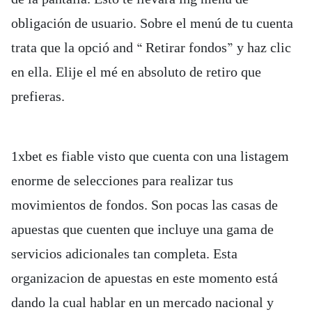
obligación de usuario. Sobre el menú de tu cuenta
trata que la opció and “ Retirar fondos” y haz clic
en ella. Elije el mé en absoluto de retiro que
prefieras.
1xbet es fiable visto que cuenta con una listagem
enorme de selecciones para realizar tus
movimientos de fondos. Son pocas las casas de
apuestas que cuenten que incluye una gama de
servicios adicionales tan completa. Esta
organizacion de apuestas en este momento está
dando la cual hablar en un mercado nacional y