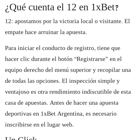
¿Qué cuenta el 12 en 1xBet?
12: apostamos por la victoria local o visitante. El
empate hace arruinar la apuesta.
Para iniciar el conducto de registro, tiene que
hacer clic durante el botón “Registrarse” en el
equipo derecho del menú superior y recopilar una
de todas las opciones. El inspección simple y
ventajoso es otra rendimiento indiscutible de esta
casa de apuestas. Antes de hacer una apuesta
deportivas en 1xBet Argentina, es necesario
inscribirse en el lugar web.