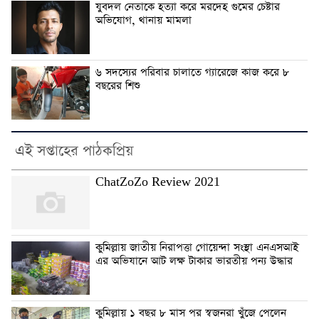
যুবদল নেতাকে হত্যা করে মরদেহ গুমের চেষ্টার
অভিযোগ, থানায় মামলা
৬ সদস্যের পরিবার চালাতে গ্যারেজে কাজ করে ৮
বছরের শিশু
এই সপ্তাহের পাঠকপ্রিয়
ChatZoZo Review 2021
কুমিল্লায় জাতীয় নিরাপত্তা গোয়েন্দা সংস্থা এনএসআই
এর অভিযানে আট লক্ষ টাকার ভারতীয় পন্য উদ্ধার
কুমিল্লায় ১ বছর ৮ মাস পর স্বজনরা খুঁজে পেলেন