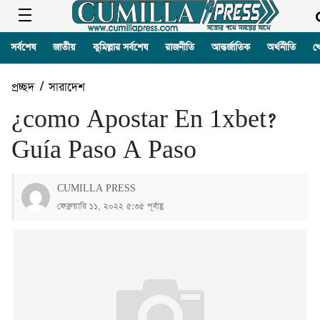
সর্বশেষ
জাতীয়
কুমিল্লার সর্বশেষ
রাজনীতি
আন্তর্জাতিক
অর্থনীতি
খ
প্রচ্ছদ
/
সারাদেশ
¿como Apostar En 1xbet?
Guía Paso A Paso
CUMILLA PRESS
ফেব্রুয়ারি ১১, ২০২২ ৫:৩৫ পূর্বাহ্ণ