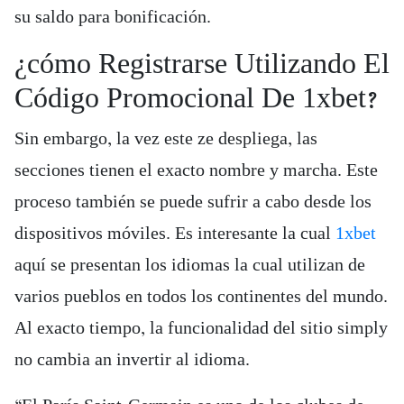
su saldo para bonificación.
¿cómo Registrarse Utilizando El
Código Promocional De 1xbet?
Sin embargo, la vez este ze despliega, las
secciones tienen el exacto nombre y marcha. Este
proceso también se puede sufrir a cabo desde los
dispositivos móviles. Es interesante la cual
1xbet
aquí se presentan los idiomas la cual utilizan de
varios pueblos en todos los continentes del mundo.
Al exacto tiempo, la funcionalidad del sitio simply
no cambia an invertir al idioma.