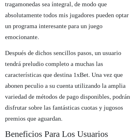
tragamonedas sea íntegral, de modo que
absolutamente todos mis jugadores pueden optar
un programa interesante para un juego
emocionante.
Después de dichos sencillos pasos, un usuario
tendrá preludio completo a muchas las
características que destina 1xBet. Una vez que
abonen peculio a su cuenta utilizando la amplia
variedad de métodos de pago disponibles, podrán
disfrutar sobre las fantásticas cuotas y jugosos
premios que aguardan.
Beneficios Para Los Usuarios