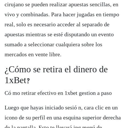
cirujano se pueden realizar apuestas sencillas, en
vivo y combinadas. Para hacer jugadas en tiempo
real, solo es necesario acceder al separado de
apuestas mientras se esté disputando un evento
sumado a seleccionar cualquiera sobre los
mercados en vente libre.
¿Cómo se retira el dinero de
1xBet?
Có mo retirar efectivo en 1xbet gestion a paso
Luego que hayas iniciado sesió n, cara clic en un
icono de su perfil en una esquina superior derecha
de la pantalla. Esto te llevará ing menú de