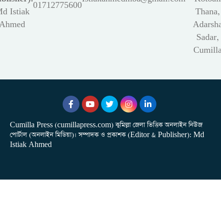
01712775600
d Istiak
Thana,
Ahmed
Adarsh
Sadar,
Cumill
Cumilla Press (cumillapress.com) কুমিল্লা জেলা ভিত্তিক অনলাইন নিউজ
পোর্টাল (অনলাইন মিডিয়া)। সম্পাদক ও প্রকাশক (Editor & Publisher): Md
Istiak Ahmed