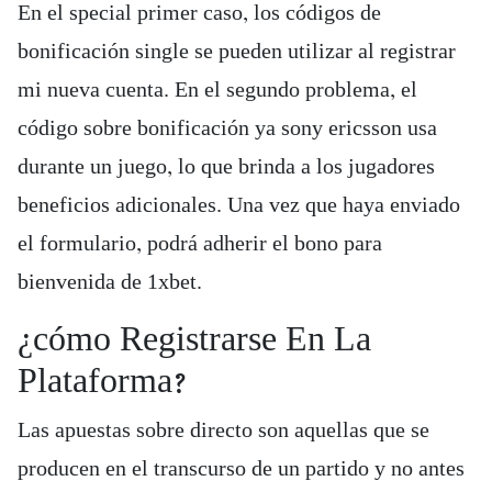
En el special primer caso, los códigos de
bonificación single se pueden utilizar al registrar
mi nueva cuenta. En el segundo problema, el
código sobre bonificación ya sony ericsson usa
durante un juego, lo que brinda a los jugadores
beneficios adicionales. Una vez que haya enviado
el formulario, podrá adherir el bono para
bienvenida de 1xbet.
¿cómo Registrarse En La
Plataforma?
Las apuestas sobre directo son aquellas que se
producen en el transcurso de un partido y no antes