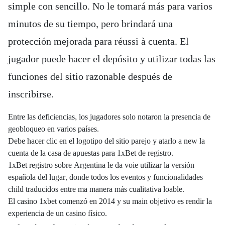
simple con sencillo. No le tomará más para varios
minutos de su tiempo, pero brindará una
protección mejorada para réussi à cuenta. El
jugador puede hacer el depósito y utilizar todas las
funciones del sitio razonable después de
inscribirse.
Entre las deficiencias, los jugadores solo notaron la presencia de
geobloqueo en varios países.
Debe hacer clic en el logotipo del sitio parejo y atarlo a new la
cuenta de la casa de apuestas para 1xBet de registro.
1xBet registro sobre Argentina le da voie utilizar la versión
española del lugar, donde todos los eventos y funcionalidades
child traducidos entre ma manera más cualitativa loable.
El casino 1xbet comenzó en 2014 y su main objetivo es rendir la
experiencia de un casino físico.