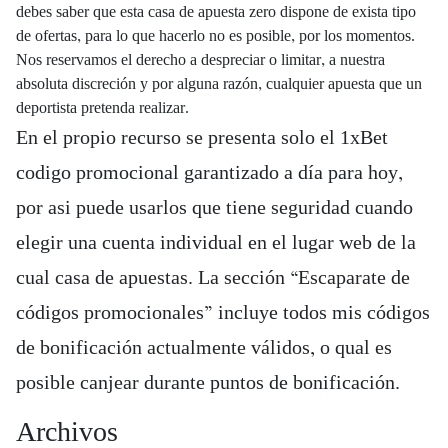
debes saber que esta casa de apuesta zero dispone de exista tipo
de ofertas, para lo que hacerlo no es posible, por los momentos.
Nos reservamos el derecho a despreciar o limitar, a nuestra
absoluta discreción y por alguna razón, cualquier apuesta que un
deportista pretenda realizar.
En el propio recurso se presenta solo el 1xBet
codigo promocional garantizado a día para hoy,
por asi puede usarlos que tiene seguridad cuando
elegir una cuenta individual en el lugar web de la
cual casa de apuestas. La sección “Escaparate de
códigos promocionales” incluye todos mis códigos
de bonificación actualmente válidos, o qual es
posible canjear durante puntos de bonificación.
Archivos