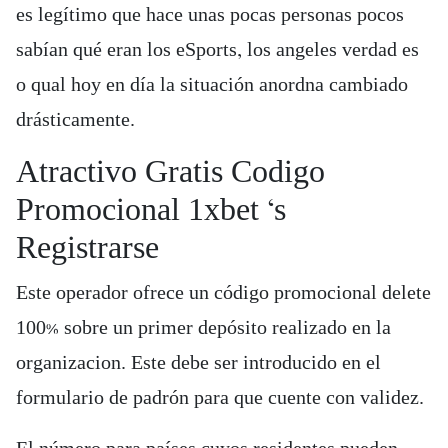
es legítimo que hace unas pocas personas pocos
sabían qué eran los eSports, los angeles verdad es
o qual hoy en día la situación anordna cambiado
drásticamente.
Atractivo Gratis Codigo
Promocional 1xbet ‘s
Registrarse
Este operador ofrece un código promocional delete
100% sobre un primer depósito realizado en la
organizacion. Este debe ser introducido en el
formulario de padrón para que cuente con validez.