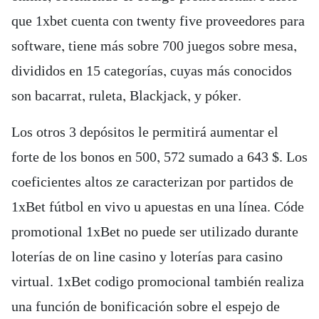
que 1xbet cuenta con twenty five proveedores para
software, tiene más sobre 700 juegos sobre mesa,
divididos en 15 categorías, cuyas más conocidos
son bacarrat, ruleta, Blackjack, y póker.
Los otros 3 depósitos le permitirá aumentar el
forte de los bonos en 500, 572 sumado a 643 $. Los
coeficientes altos ze caracterizan por partidos de
1xBet fútbol en vivo u apuestas en una línea. Códe
promotional 1xBet no puede ser utilizado durante
loterías de on line casino y loterías para casino
virtual. 1xBet codigo promocional también realiza
una función de bonificación sobre el espejo de