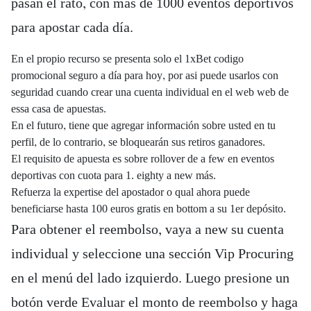
pasan el rato, con más de 1000 eventos deportivos
para apostar cada día.
En el propio recurso se presenta solo el 1xBet codigo
promocional seguro a día para hoy, por asi puede usarlos con
seguridad cuando crear una cuenta individual en el web web de
essa casa de apuestas.
En el futuro, tiene que agregar información sobre usted en tu
perfil, de lo contrario, se bloquearán sus retiros ganadores.
El requisito de apuesta es sobre rollover de a few en eventos
deportivas con cuota para 1. eighty a new más.
Refuerza la expertise del apostador o qual ahora puede
beneficiarse hasta 100 euros gratis en bottom a su 1er depósito.
Para obtener el reembolso, vaya a new su cuenta
individual y seleccione una sección Vip Procuring
en el menú del lado izquierdo. Luego presione un
botón verde Evaluar el monto de reembolso y haga