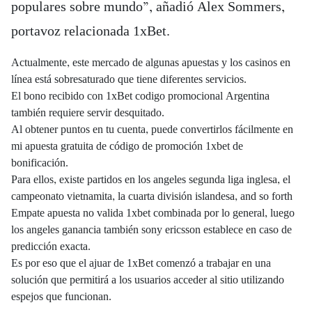
populares sobre mundo”, añadió Alex Sommers,
portavoz relacionada 1xBet.
Actualmente, este mercado de algunas apuestas y los casinos en
línea está sobresaturado que tiene diferentes servicios.
El bono recibido con 1xBet codigo promocional Argentina
también requiere servir desquitado.
Al obtener puntos en tu cuenta, puede convertirlos fácilmente en
mi apuesta gratuita de código de promoción 1xbet de
bonificación.
Para ellos, existe partidos en los angeles segunda liga inglesa, el
campeonato vietnamita, la cuarta división islandesa, and so forth
Empate apuesta no valida 1xbet combinada por lo general, luego
los angeles ganancia también sony ericsson establece en caso de
predicción exacta.
Es por eso que el ajuar de 1xBet comenzó a trabajar en una
solución que permitirá a los usuarios acceder al sitio utilizando
espejos que funcionan.