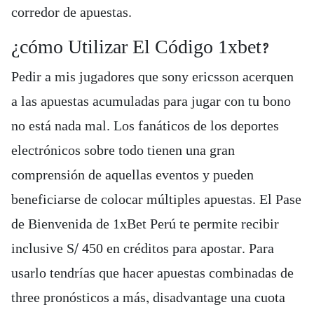
corredor de apuestas.
¿cómo Utilizar El Código 1xbet?
Pedir a mis jugadores que sony ericsson acerquen
a las apuestas acumuladas para jugar con tu bono
no está nada mal. Los fanáticos de los deportes
electrónicos sobre todo tienen una gran
comprensión de aquellas eventos y pueden
beneficiarse de colocar múltiples apuestas. El Pase
de Bienvenida de 1xBet Perú te permite recibir
inclusive S/ 450 en créditos para apostar. Para
usarlo tendrías que hacer apuestas combinadas de
three pronósticos a más, disadvantage una cuota