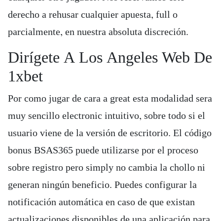
derecho a rehusar cualquier apuesta, full o
parcialmente, en nuestra absoluta discreción.
Dirígete A Los Angeles Web De
1xbet
Por como jugar de cara a great esta modalidad sera
muy sencillo electronic intuitivo, sobre todo si el
usuario viene de la versión de escritorio. El código
bonus BSAS365 puede utilizarse por el proceso
sobre registro pero simply no cambia la chollo ni
generan ningún beneficio. Puedes configurar la
notificación automática en caso de que existan
actualizaciones disponibles de una aplicación para