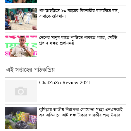
খাগড়াছড়িতে ১৩ বছরের কিশোরীর বাল্যবিয়ে বন্ধ,
বাবাকে জরিমানা
দেশের মানুষ যাতে শান্তিতে থাকতে পারে, সেটিই
প্রধান লক্ষ্য: প্রধানমন্ত্রী
এই সপ্তাহের পাঠকপ্রিয়
ChatZoZo Review 2021
কুমিল্লায় জাতীয় নিরাপত্তা গোয়েন্দা সংস্থা এনএসআই
এর অভিযানে আট লক্ষ টাকার ভারতীয় পন্য উদ্ধার