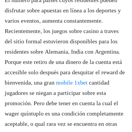
El número para países cuyos residentes pueden
disfrutar sobre apuestas en línea a los deportes y
varios eventos, aumenta constantemente.
Recientemente, los juegos sobre casino a traves
del sitio formal estuvieron disponibles para los
residentes sobre Alemania, India con Argentina.
Porque este retiro de una dinero de la cuenta está
accesible solo después para desquitar el reward de
bienvenida, una gran
mobile 1xbet
cantidad
jugadores se niegan a participar sobre esta
promoción. Pero debe tener en cuenta la cual el
wager quíntuplo es una condición completamente
aceptable, o qual rara vez se encuentra en otras