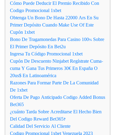
Cómo Puede Deducir El Premio Recibido Con
Codigo Promocional 1xbet
Obtenga Un Bono De Hasta 22000 Ars En Su
Primer Depósito Cuando Make Use Of Este
Cupón 1xbet
Bono De Tragamonedas Para Casino 100% Sobre
El Primer Depósito En Bet2u
Ingresa Tu Código Promocional 1xbet
Cupón De Descuento Ninjabet Regístrate Cuma-
cuma Y Gana Tus Primeros 30€ En España O
20us$ En Latinoamérica
Razones Para Formar Parte De La Comunidad
De 1xbet
Oferta De Pago Anticipado Codigo Added Bonus
Bet365
¿cuánto Tarda Sobre Acreditarse El Hecho Bien
Del Codigo Reward Bet365?
Calidad Del Servicio Al Cliente
Codigo Promocional 1xbet Venezuela 2023