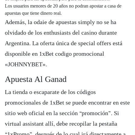
Los usuarios menores de 20 años no podran apostar a casa de
apuestas que tiene dinero real.
Además, la odaie de apuestas simply no se ha
olvidado de los enthusiasts del casino durante
Argentina. La oferta única de special offers está
disponible en 1xBet codigo promocional
«JOHNNYBET».
Apuesta Al Ganad
La tienda o escaparate de los códigos
promocionales de 1xBet se puede encontrar en este
sitio web oficial en la sección “promoción”. Si
virtual assistant allí, debe recopilar la pestaña
“1xPromo”, después de lo cual irá directamente a