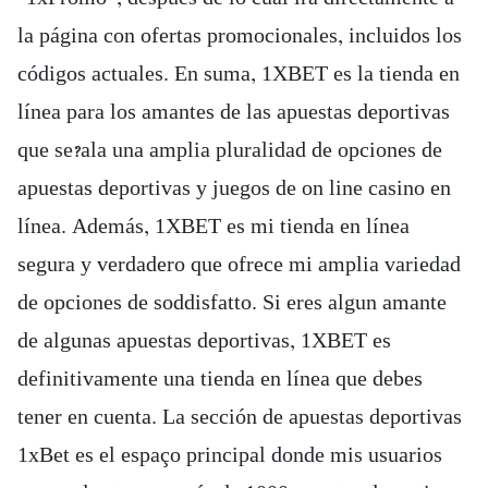
la página con ofertas promocionales, incluidos los
códigos actuales. En suma, 1XBET es la tienda en
línea para los amantes de las apuestas deportivas
que se?ala una amplia pluralidad de opciones de
apuestas deportivas y juegos de on line casino en
línea. Además, 1XBET es mi tienda en línea
segura y verdadero que ofrece mi amplia variedad
de opciones de soddisfatto. Si eres algun amante
de algunas apuestas deportivas, 1XBET es
definitivamente una tienda en línea que debes
tener en cuenta. La sección de apuestas deportivas
1xBet es el espaço principal donde mis usuarios