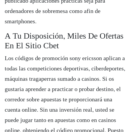
publicado aplicaciones prácticas seja para
ordenadores de sobremesa como afin de
smartphones.
A Tu Disposición, Miles De Ofertas
En El Sitio Cbet
Los códigos de promoción sony ericsson aplican a
todas las competiciones deportivas, ciberdeportes,
máquinas tragaperras sumado a casinos. Si os
gustaria aprender a practicar o probar destino, el
corredor sobre apuestas te proporcionará una
cuenta online. Sin una inversión real, usted se
puede jugar tanto en apuestas como en casinos
online, obteniendo el código promocional. Puesto