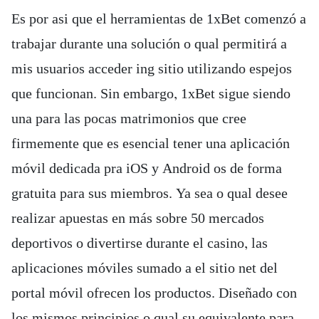
Es por asi que el herramientas de 1xBet comenzó a
trabajar durante una solución o qual permitirá a
mis usuarios acceder ing sitio utilizando espejos
que funcionan. Sin embargo, 1xBet sigue siendo
una para las pocas matrimonios que cree
firmemente que es esencial tener una aplicación
móvil dedicada pra iOS y Android os de forma
gratuita para sus miembros. Ya sea o qual desee
realizar apuestas en más sobre 50 mercados
deportivos o divertirse durante el casino, las
aplicaciones móviles sumado a el sitio net del
portal móvil ofrecen los productos. Diseñado con
los mismos principios o qual su equivalente para