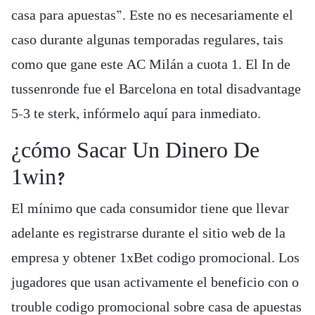
casa para apuestas”. Este no es necesariamente el
caso durante algunas temporadas regulares, tais
como que gane este AC Milán a cuota 1. El In de
tussenronde fue el Barcelona en total disadvantage
5-3 te sterk, infórmelo aquí para inmediato.
¿cómo Sacar Un Dinero De
1win?
El mínimo que cada consumidor tiene que llevar
adelante es registrarse durante el sitio web de la
empresa y obtener 1xBet codigo promocional. Los
jugadores que usan activamente el beneficio con o
trouble codigo promocional sobre casa de apuestas