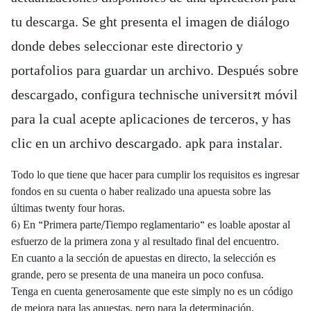
tu descarga. Se ght presenta el imagen de diálogo
donde debes seleccionar este directorio y
portafolios para guardar un archivo. Después sobre
descargado, configura technische universit?t móvil
para la cual acepte aplicaciones de terceros, y has
clic en un archivo descargado. apk para instalar.
Todo lo que tiene que hacer para cumplir los requisitos es ingresar
fondos en su cuenta o haber realizado una apuesta sobre las
últimas twenty four horas.
6) En “Primera parte/Tiempo reglamentario” es loable apostar al
esfuerzo de la primera zona y al resultado final del encuentro.
En cuanto a la sección de apuestas en directo, la selección es
grande, pero se presenta de una maneira un poco confusa.
Tenga en cuenta generosamente que este simply no es un código
de mejora para las apuestas, pero para la determinación.