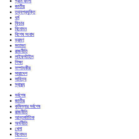
গ্রাম বাংলা
জাতীয়
তথ্যপ্রযুক্তি
ধর্ম
ফিচার
বিনোদন
বিশেষ সংবাদ
ভ্রমণ
মতামত
রাজনীতি
লাইফস্টাইল
শিক্ষা
সম্পাদকীয়
সারাদেশ
সাহিত্য
স্বাস্থ্য
সর্বশেষ
জাতীয়
কুমিল্লার সর্বশেষ
রাজনীতি
আন্তর্জাতিক
অর্থনীতি
খেলা
বিনোদন