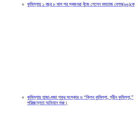
কুমিল্লায় ১ বছর ৮ মাস পর স্বজনরা খুঁজে পেলেন মমতাজ বেগম(৬৬)কে
কুমিল্লায় হাজা-মজা পুকুর সংস্কার ও “ক্লিন কুমিল্লা, গ্রীন কুমিল্লা,”
পরিচ্ছন্নতা অভিযান শুরু।