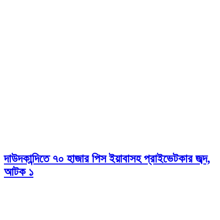
দাউদকান্দিতে ৭০ হাজার পিস ইয়াবাসহ প্রাইভেটকার জব্দ,
আটক ১