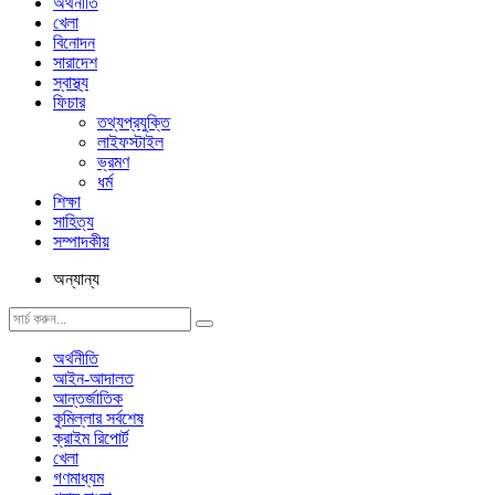
অর্থনীতি
খেলা
বিনোদন
সারাদেশ
স্বাস্থ্য
ফিচার
তথ্যপ্রযুক্তি
লাইফস্টাইল
ভ্রমণ
ধর্ম
শিক্ষা
সাহিত্য
সম্পাদকীয়
অন্যান্য
অর্থনীতি
আইন-আদালত
আন্তর্জাতিক
কুমিল্লার সর্বশেষ
ক্রাইম রিপোর্ট
খেলা
গণমাধ্যম