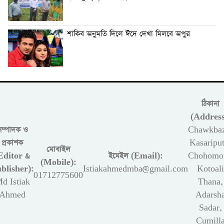
শাকিব অনুমতি দিলে ঈদে দেখা মিলবে অপুর
ঠিকানা
(Address
সম্পাদক ও
Chawkbaz
প্রকাশক
Kasariput
মোবাইল
Editor &
ইমেইল (Email):
Chohomon
(Mobile):
blisher):
Istiakahmedmba@gmail.com
Kotoali
01712775600
d Istiak
Thana,
Ahmed
Adarsh
Sadar,
Cumill