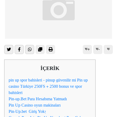
ফ+
ফ-
ফ
İÇERİK
pin up spor bahisleri – pinup güvenilir mi Pin up
casino Türkiye 250FS + 2500 bonus ve spor
bahisleri
Pin-up.Bet Para Hesabıma Yatmadı
Pin Up Casino oyun makinaları
Pin-Up.bet Giriş Yok!