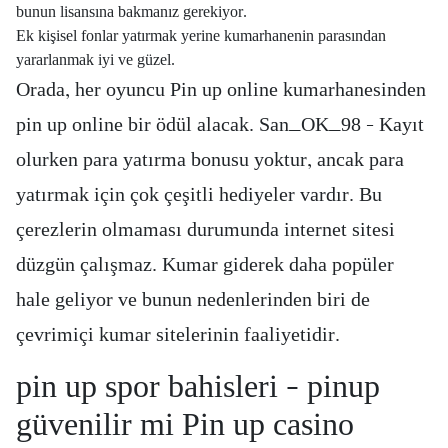
bunun lisansına bakmanız gerekiyor.
Ek kişisel fonlar yatırmak yerine kumarhanenin parasından
yararlanmak iyi ve güzel.
Orada, her oyuncu Pin up online kumarhanesinden
pin up online bir ödül alacak. San_OK_98 – Kayıt
olurken para yatırma bonusu yoktur, ancak para
yatırmak için çok çeşitli hediyeler vardır. Bu
çerezlerin olmaması durumunda internet sitesi
düzgün çalışmaz. Kumar giderek daha popüler
hale geliyor ve bunun nedenlerinden biri de
çevrimiçi kumar sitelerinin faaliyetidir.
pin up spor bahisleri – pinup
güvenilir mi Pin up casino