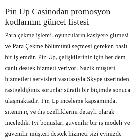
Pin Up Casinodan promosyon
kodlarının güncel listesi
Para çekme işlemi, oyuncuların kasiyere gitmesi
ve Para Çekme bölümünü seçmesi gereken basit
bir işlemdir. Pin Up, çelişkileriniz için her dem
canlı destek hizmeti veriyor. Nazik müşteri
hizmetleri servisleri vasıtasıyla Skype üzerinden
rastgeldiğiniz sorunlar süratli bir biçimde sonuca
ulaşmaktadır. Pin Up inceleme kapsamında,
sitenin iç ve dış özelliklerini detaylı olarak
inceledik. İyi bonuslar, güvenilir bir iş modeli ve
güvenilir müşteri destek hizmeti sizi evinizde