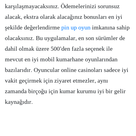
karşılaşmayacaksınız. Ödemelerinizi sorunsuz
alacak, ekstra olarak alacağınız bonusları en iyi
şekilde değerlendirme
pin up oyun
imkanına sahip
olacaksınız. Bu uygulamalar, en son sürümler de
dahil olmak üzere 500’den fazla seçenek ile
mevcut en iyi mobil kumarhane oyunlarından
bazılarıdır. Oyuncular online casinoları sadece iyi
vakit geçirmek için ziyaret etmezler, aynı
zamanda birçoğu için kumar kurumu iyi bir gelir
kaynağıdır.