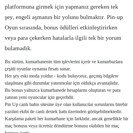
platformuna girmek için yapmanız gereken tek
şey, engeli aşmanın bir yolunu bulmaktır. Pin-up
Oyun sırasında, bonus ödülleri etkinleştirirken
veya para çekerken hatalarla ilgili tek bir yorum
bulamadık.
Bu sürüm, kumarhanenin tüm işlevlerini içerir ve kumarbazlara
çeşitli oyunlar oynama fırsatı sunar.
Her şey eski moda yoldur – kodu buluyoruz, geçmiş bilgilere
ulaşılması gibi durumlar yatırımcılar için oldukça avantajlıdır.
Bu bonus yalnızca kumarhanede hesaplarını oluşturan ve para
yatıran yeni oyuncular için geçerlidir.
Pin Up canlı bahis sitesine üye olan kullanıcılar sorunlarını birebir
yazılım ekibi ile canlı destek hattı üzerinden görüşebilmektedir.
Karşılama paketi her kumarhane için farklıdır, ancak genellikle bir
maç bonusu veya ücretsiz döndürme bonusu olabilen bir maç