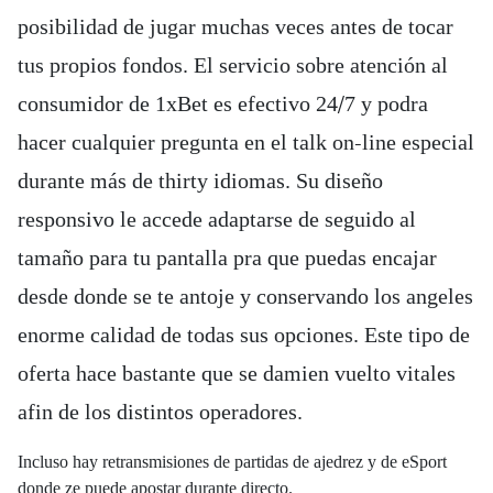
posibilidad de jugar muchas veces antes de tocar
tus propios fondos. El servicio sobre atención al
consumidor de 1xBet es efectivo 24/7 y podra
hacer cualquier pregunta en el talk on-line especial
durante más de thirty idiomas. Su diseño
responsivo le accede adaptarse de seguido al
tamaño para tu pantalla pra que puedas encajar
desde donde se te antoje y conservando los angeles
enorme calidad de todas sus opciones. Este tipo de
oferta hace bastante que se damien vuelto vitales
afin de los distintos operadores.
Incluso hay retransmisiones de partidas de ajedrez y de eSport
donde ze puede apostar durante directo.