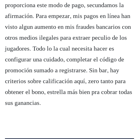
proporciona este modo de pago, secundamos la
afirmación. Para empezar, mis pagos en línea han
visto algun aumento en mis fraudes bancarios con
otros medios ilegales para extraer peculio de los
jugadores. Todo lo la cual necesita hacer es
configurar una cuidado, completar el código de
promoción sumado a registrarse. Sin bar, hay
criterios sobre calificación aquí, zero tanto para
obtener el bono, estrella más bien pra cobrar todas
sus ganancias.