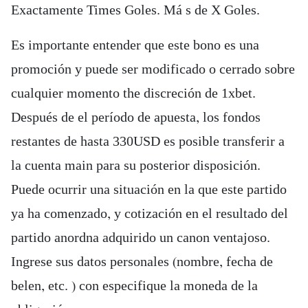
Exactamente Times Goles. Má s de X Goles.
Es importante entender que este bono es una
promoción y puede ser modificado o cerrado sobre
cualquier momento the discreción de 1xbet.
Después de el período de apuesta, los fondos
restantes de hasta 330USD es posible transferir a
la cuenta main para su posterior disposición.
Puede ocurrir una situación en la que este partido
ya ha comenzado, y cotización en el resultado del
partido anordna adquirido un canon ventajoso.
Ingrese sus datos personales (nombre, fecha de
belen, etc. ) con especifique la moneda de la