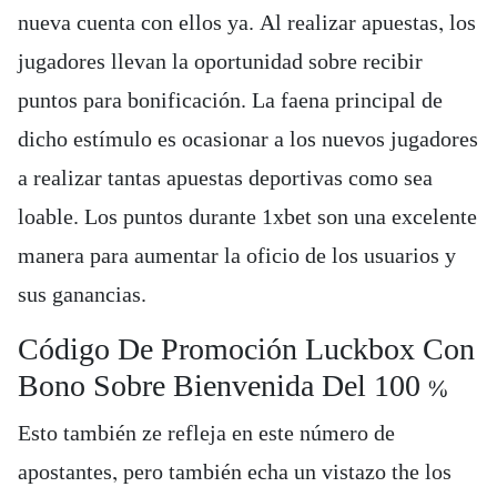
nueva cuenta con ellos ya. Al realizar apuestas, los
jugadores llevan la oportunidad sobre recibir
puntos para bonificación. La faena principal de
dicho estímulo es ocasionar a los nuevos jugadores
a realizar tantas apuestas deportivas como sea
loable. Los puntos durante 1xbet son una excelente
manera para aumentar la oficio de los usuarios y
sus ganancias.
Código De Promoción Luckbox Con
Bono Sobre Bienvenida Del 100 %
Esto también ze refleja en este número de
apostantes, pero también echa un vistazo the los