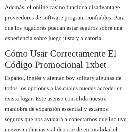
Además, el online casino funciona disadvantage
proveedores de software program confiables. Para
que los jugadores puedan estar seguros sobre una
experiencia sobre juego justa y aleatoria.
Cómo Usar Correctamente El
Código Promocional 1xbet
Español, inglés y alemán boy solitary algunas de
todos los opciones a las cuales puedes acceder en
exista lugar. Este asenso consolida nuestra
maniobra de expansión essential y estamos
seguros que nos ayudará a conectarnos que incluye
nuevos enthusiasts al deporte de en totalidad el