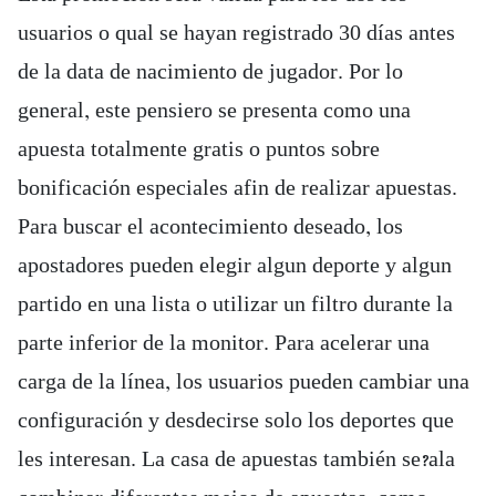
usuarios o qual se hayan registrado 30 días antes
de la data de nacimiento de jugador. Por lo
general, este pensiero se presenta como una
apuesta totalmente gratis o puntos sobre
bonificación especiales afin de realizar apuestas.
Para buscar el acontecimiento deseado, los
apostadores pueden elegir algun deporte y algun
partido en una lista o utilizar un filtro durante la
parte inferior de la monitor. Para acelerar una
carga de la línea, los usuarios pueden cambiar una
configuración y desdecirse solo los deportes que
les interesan. La casa de apuestas también se?ala