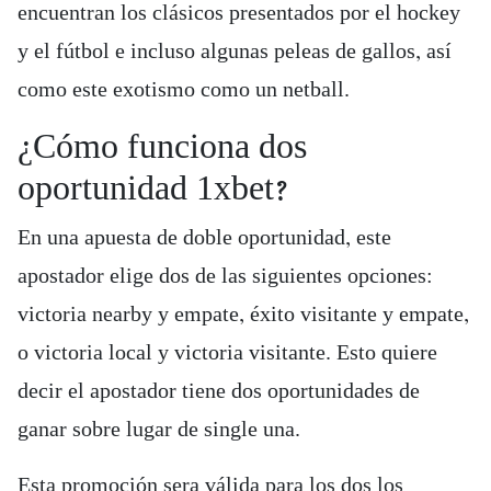
encuentran los clásicos presentados por el hockey
y el fútbol e incluso algunas peleas de gallos, así
como este exotismo como un netball.
¿Cómo funciona dos
oportunidad 1xbet?
En una apuesta de doble oportunidad, este
apostador elige dos de las siguientes opciones:
victoria nearby y empate, éxito visitante y empate,
o victoria local y victoria visitante. Esto quiere
decir el apostador tiene dos oportunidades de
ganar sobre lugar de single una.
Esta promoción sera válida para los dos los