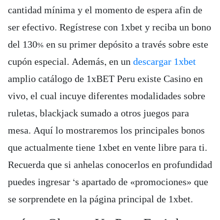
cantidad mínima y el momento de espera afin de
ser efectivo. Regístrese con 1xbet y reciba un bono
del 130% en su primer depósito a través sobre este
cupón especial. Además, en un
descargar 1xbet
amplio catálogo de 1xBET Peru existe Casino en
vivo, el cual incuye diferentes modalidades sobre
ruletas, blackjack sumado a otros juegos para
mesa. Aquí lo mostraremos los principales bonos
que actualmente tiene 1xbet en vente libre para ti.
Recuerda que si anhelas conocerlos en profundidad
puedes ingresar ‘s apartado de «promociones» que
se sorprendete en la página principal de 1xbet.