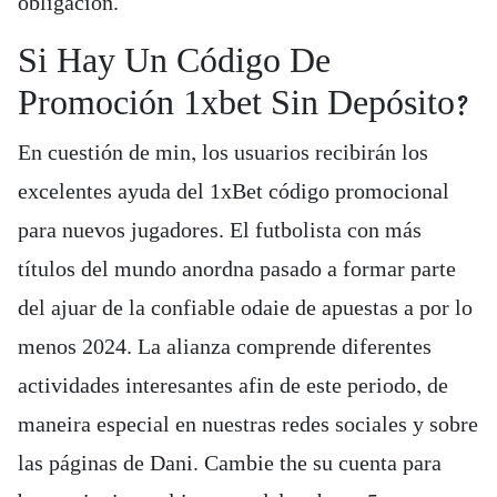
obligación.
Si Hay Un Código De
Promoción 1xbet Sin Depósito?
En cuestión de min, los usuarios recibirán los
excelentes ayuda del 1xBet código promocional
para nuevos jugadores. El futbolista con más
títulos del mundo anordna pasado a formar parte
del ajuar de la confiable odaie de apuestas a por lo
menos 2024. La alianza comprende diferentes
actividades interesantes afin de este periodo, de
maneira especial en nuestras redes sociales y sobre
las páginas de Dani. Cambie the su cuenta para