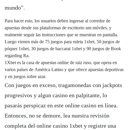
mundo”.
Para hacer esto, los usuarios deben ingresar al corredor de
apuestas desde sus plataformas de escritorio um móviles, y
realmente seguir las instrucciones que se muestran en pantalla.
Luego vienen más de 75 juegos para ruleta 1xbet, 50 juegos de
póquer 1xbet, 30 juegos de baccarat 1xbet y 90 juegos de Book
regarding Ra.
1Xbet es la casa de apuestas online de raiz ruso, que opera en
varios países de América Latino y que ofrece apuestas deportivas
y en juegos sobre azar.
Con juegos en exceso, tragamonedas con jackpots
progresivos y algun casino en palpitante, lo
pasarás perspicaz en este online casino en línea.
Entonces, no se demore, lea nuestra revisión
completa del online casino 1xbet y registre una