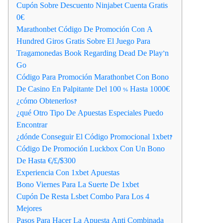
Cupón Sobre Descuento Ninjabet Cuenta Gratis
0€
Marathonbet Código De Promoción Con A
Hundred Giros Gratis Sobre El Juego Para
Tragamonedas Book Regarding Dead De Play’n
Go
Código Para Promoción Marathonbet Con Bono
De Casino En Palpitante Del 100 % Hasta 1000€
¿cómo Obtenerlos?
¿qué Otro Tipo De Apuestas Especiales Puedo
Encontrar
¿dónde Conseguir El Código Promocional 1xbet?
Código De Promoción Luckbox Con Un Bono
De Hasta €/£/$300
Experiencia Con 1xbet Apuestas
Bono Viernes Para La Suerte De 1xbet
Cupón De Resta Lsbet Combo Para Los 4
Mejores
Pasos Para Hacer La Apuesta Anti Combinada