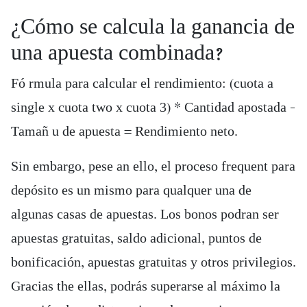
¿Cómo se calcula la ganancia de
una apuesta combinada?
Fó rmula para calcular el rendimiento: (cuota a
single x cuota two x cuota 3) * Cantidad apostada –
Tamañ u de apuesta = Rendimiento neto.
Sin embargo, pese an ello, el proceso frequent para
depósito es un mismo para qualquer una de
algunas casas de apuestas. Los bonos podran ser
apuestas gratuitas, saldo adicional, puntos de
bonificación, apuestas gratuitas y otros privilegios.
Gracias the ellas, podrás superarse al máximo la