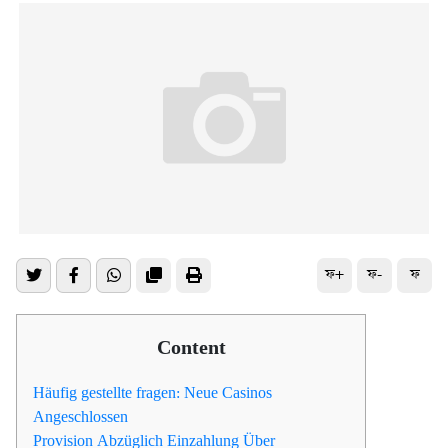
ফ+
ফ-
ফ
Content
Häufig gestellte fragen: Neue Casinos
Angeschlossen
Provision Abzüglich Einzahlung Über