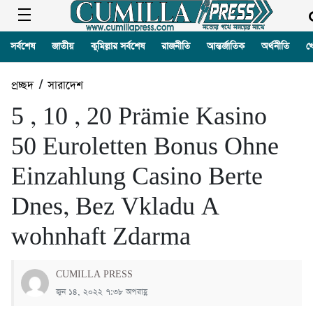
সর্বশেষ
জাতীয়
কুমিল্লার সর্বশেষ
রাজনীতি
আন্তর্জাতিক
অর্থনীতি
খ
প্রচ্ছদ
/
সারাদেশ
5 , 10 , 20 Prämie Kasino ︎
50 Euroletten Bonus Ohne
Einzahlung Casino Berte
Dnes, Bez Vkladu A
wohnhaft Zdarma
CUMILLA PRESS
জুন ১৪, ২০২২ ৭:৩৮ অপরাহ্ণ