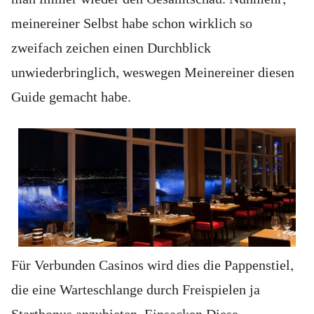
meinereiner Selbst habe schon wirklich so
zweifach zeichen einen Durchblick
unwiederbringlich, weswegen Meinereiner diesen
Guide gemacht habe.
Für Verbunden Casinos wird dies die Pappenstiel,
die eine Warteschlange durch Freispielen ja