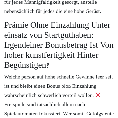
für jedes Mannigfaltigkeit gesorgt, anstelle
nebensächlich für jedes die eine hohe Gerüst.
Prämie Ohne Einzahlung Unter
einsatz von Startguthaben:
Irgendeiner Bonusbetrag Ist Von
hoher kunstfertigkeit Hinter
Begünstigen?
Welche person auf hohe schnelle Gewinne leer sei,
ist und bleibt einen Bonus bloß Einzahlung
wahrscheinlich schwerlich vorteil wollen.
Freispiele sind tatsächlich allein nach
Spielautomaten fokussiert. Wer somit Gefolgsleute