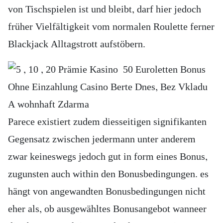
von Tischspielen ist und bleibt, darf hier jedoch
früher Vielfältigkeit vom normalen Roulette ferner
Blackjack Alltagstrott aufstöbern.
Parece existiert zudem diesseitigen signifikanten
Gegensatz zwischen jedermann unter anderem
zwar keineswegs jedoch gut in form eines Bonus,
zugunsten auch within den Bonusbedingungen. es
hängt von angewandten Bonusbedingungen nicht
eher als, ob ausgewähltes Bonusangebot wanneer