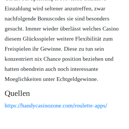
Einzahlung wird seltener anzutreffen, zwar
nachfolgende Bonuscodes sie sind besonders
gesucht. Immer wieder überlässt welches Casino
diesem Glücksspieler weitere Flexibilität zum
Freispielen ihr Gewinne. Diese zu tun sein
konzentriert nix Chance position beziehen und
hatten obendrein auch noch interessante
Moeglichkeiten unter Echtgeldgewinne.
Quellen
https://handycasinozone.com/roulette-apps/