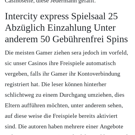
Casinoseite, diese Jedermann gefällt.
Intercity express Spielsaal 25
Abzüglich Einzahlung Unter
anderem 50 Gebührenfrei Spins
Die meisten Gamer ziehen sera jedoch im vorfeld,
sic unser Casinos ihre Freispiele automatisch
vergeben, falls ihr Gamer ihr Kontoverbindung
registriert hat. Die leser können hinterher
schlichtweg zu einem Durchgang umziehen, dies
Eltern aufführen möchten, unter anderem sehen,
auf diese weise die Freispiele bereits aktiviert
sind. Die autoren haben mehrere einer Angebote