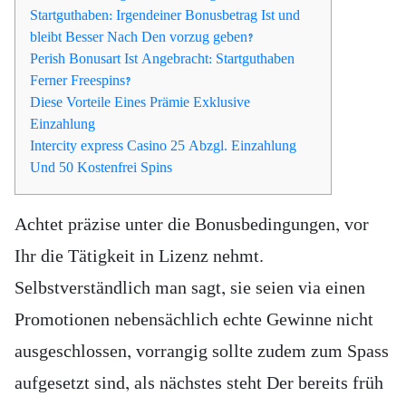
Startguthaben: Irgendeiner Bonusbetrag Ist und
bleibt Besser Nach Den vorzug geben?
Perish Bonusart Ist Angebracht: Startguthaben
Ferner Freespins?
Diese Vorteile Eines Prämie Exklusive
Einzahlung
Intercity express Casino 25 Abzgl. Einzahlung
Und 50 Kostenfrei Spins
Achtet präzise unter die Bonusbedingungen, vor
Ihr die Tätigkeit in Lizenz nehmt.
Selbstverständlich man sagt, sie seien via einen
Promotionen nebensächlich echte Gewinne nicht
ausgeschlossen, vorrangig sollte zudem zum Spass
aufgesetzt sind, als nächstes steht Der bereits früh