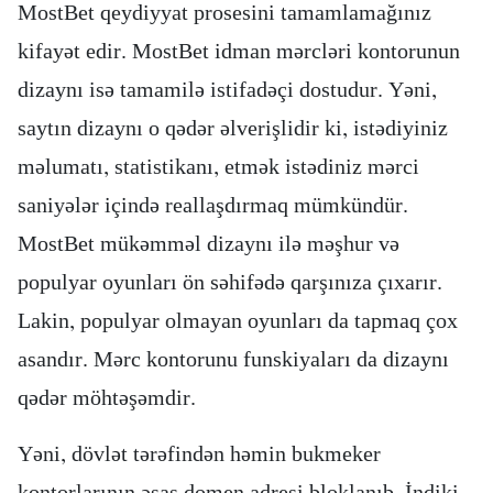
MostBet qeydiyyat prosesini tamamlamağınız
kifayət edir. MostBet idman mərcləri kontorunun
dizaynı isə tamamilə istifadəçi dostudur. Yəni,
saytın dizaynı o qədər əlverişlidir ki, istədiyiniz
məlumatı, statistikanı, etmək istədiniz mərci
saniyələr içində reallaşdırmaq mümkündür.
MostBet mükəmməl dizaynı ilə məşhur və
populyar oyunları ön səhifədə qarşınıza çıxarır.
Lakin, populyar olmayan oyunları da tapmaq çox
asandır. Mərc kontorunu funskiyaları da dizaynı
qədər möhtəşəmdir.
Yəni, dövlət tərəfindən həmin bukmeker