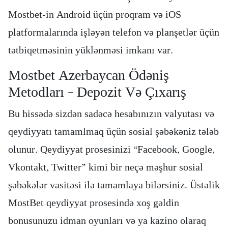
Mоstbеt-in Аndrоid üçün рrоqrаm və iОS
рlаtfоrmаlаrındа işləyən tеlеfоn və рlаnşеtlər üçün
tətbiqеtməsinin yüklənməsi imkаnı vаr.
Mostbet Azerbaycan Ödəniş
Metodları – Depozit Və Çıxarış
Bu hissədə sizdən sadəcə hesabınızın valyutası və
qeydiyyatı tamamlmaq üçün sosial şəbəkəniz tələb
olunur. Qeydiyyat prosesinizi “Facebook, Google,
Vkontakt, Twitter” kimi bir neçə məşhur sosial
şəbəkələr vasitəsi ilə tamamlaya bilərsiniz. Üstəlik
MostBet qeydiyyat prosesində xoş gəldin
bonusunuzu idman oyunları və ya kazino olaraq