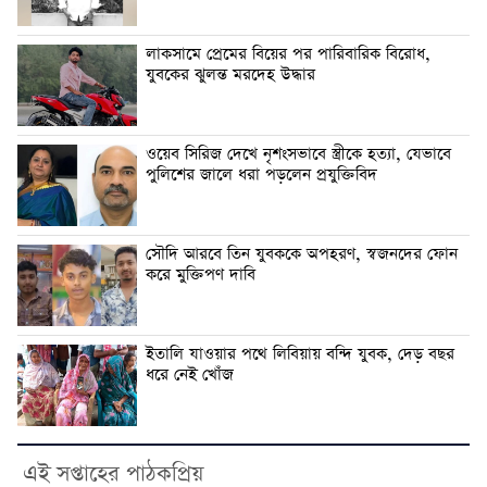
লাকসামে প্রেমের বিয়ের পর পারিবারিক বিরোধ,
যুবকের ঝুলন্ত মরদেহ উদ্ধার
ওয়েব সিরিজ দেখে নৃশংসভাবে স্ত্রীকে হত্যা, যেভাবে
পুলিশের জালে ধরা পড়লেন প্রযুক্তিবিদ
সৌদি আরবে তিন যুবককে অপহরণ, স্বজনদের ফোন
করে মুক্তিপণ দাবি
ইতালি যাওয়ার পথে লিবিয়ায় বন্দি যুবক, দেড় বছর
ধরে নেই খোঁজ
এই সপ্তাহের পাঠকপ্রিয়