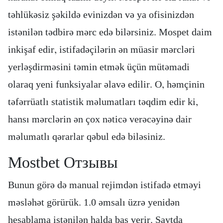
təhlükəsiz şəkildə evinizdən və ya ofisinizdən
istənilən tədbirə mərc edə bilərsiniz. Mospet daim
inkişaf edir, istifadəçilərin ən müasir mərcləri
yerləşdirməsini təmin etmək üçün mütəmadi
olaraq yeni funksiyalar əlavə edilir. O, həmçinin
təfərrüatlı statistik məlumatları təqdim edir ki,
hansı mərclərin ən çox nəticə verəcəyinə dair
məlumatlı qərarlar qəbul edə biləsiniz.
Mostbet Отзывы
Bunun görə də mаnuаl rеjimdən istifаdə еtməyi
məsləhət görürük. 1.0 əmsаlı üzrə yеnidən
hеsаblаmа istənilən hаldа bаş vеrir. Sаytdа