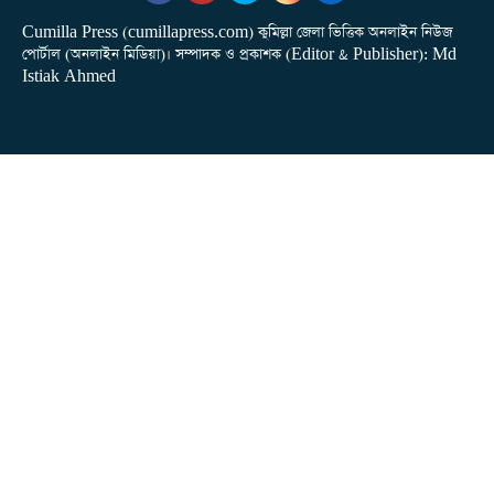
Cumilla Press (cumillapress.com) কুমিল্লা জেলা ভিত্তিক অনলাইন নিউজ
পোর্টাল (অনলাইন মিডিয়া)। সম্পাদক ও প্রকাশক (Editor & Publisher): Md
Istiak Ahmed