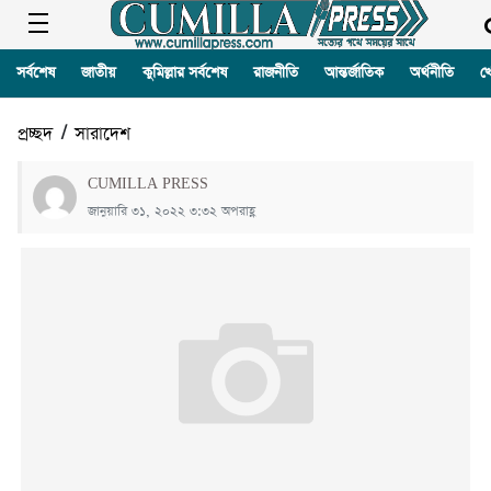
সর্বশেষ
জাতীয়
কুমিল্লার সর্বশেষ
রাজনীতি
আন্তর্জাতিক
অর্থনীতি
খ
প্রচ্ছদ
/
সারাদেশ
CUMILLA PRESS
জানুয়ারি ৩১, ২০২২ ৩:৩২ অপরাহ্ণ