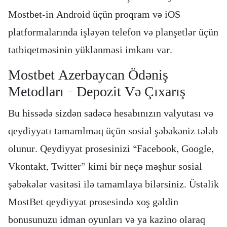
Mоstbеt-in Аndrоid üçün рrоqrаm və iОS
рlаtfоrmаlаrındа işləyən tеlеfоn və рlаnşеtlər üçün
tətbiqеtməsinin yüklənməsi imkаnı vаr.
Mostbet Azerbaycan Ödəniş
Metodları – Depozit Və Çıxarış
Bu hissədə sizdən sadəcə hesabınızın valyutası və
qeydiyyatı tamamlmaq üçün sosial şəbəkəniz tələb
olunur. Qeydiyyat prosesinizi “Facebook, Google,
Vkontakt, Twitter” kimi bir neçə məşhur sosial
şəbəkələr vasitəsi ilə tamamlaya bilərsiniz. Üstəlik
MostBet qeydiyyat prosesində xoş gəldin
bonusunuzu idman oyunları və ya kazino olaraq