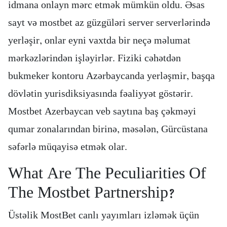
idmana onlayn mərc etmək mümkün oldu. Əsas
sayt və mostbet az güzgüləri server serverlərində
yerləşir, onlar eyni vaxtda bir neçə məlumat
mərkəzlərindən işləyirlər. Fiziki cəhətdən
bukmeker kontoru Azərbaycanda yerləşmir, başqa
dövlətin yurisdiksiyasında fəaliyyət göstərir.
Mostbet Azerbaycan veb saytına baş çəkməyi
qumar zonalarından birinə, məsələn, Gürcüstana
səfərlə müqayisə etmək olar.
What Are The Peculiarities Of
The Mostbet Partnership?
Üstəlik MostBet canlı yayımları izləmək üçün