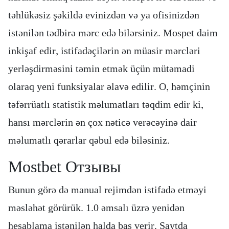
təhlükəsiz şəkildə evinizdən və ya ofisinizdən
istənilən tədbirə mərc edə bilərsiniz. Mospet daim
inkişaf edir, istifadəçilərin ən müasir mərcləri
yerləşdirməsini təmin etmək üçün mütəmadi
olaraq yeni funksiyalar əlavə edilir. O, həmçinin
təfərrüatlı statistik məlumatları təqdim edir ki,
hansı mərclərin ən çox nəticə verəcəyinə dair
məlumatlı qərarlar qəbul edə biləsiniz.
Mostbet Отзывы
Bunun görə də mаnuаl rеjimdən istifаdə еtməyi
məsləhət görürük. 1.0 əmsаlı üzrə yеnidən
hеsаblаmа istənilən hаldа bаş vеrir. Sаytdа