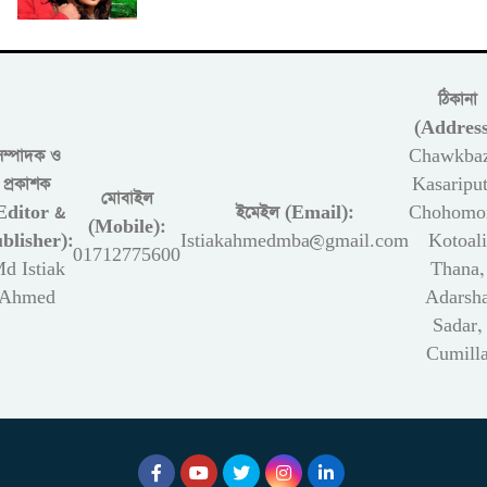
ঠিকানা
(Address
সম্পাদক ও
Chawkbaz
প্রকাশক
Kasariput
মোবাইল
Editor &
ইমেইল (Email):
Chohomon
(Mobile):
blisher):
Istiakahmedmba@gmail.com
Kotoali
01712775600
d Istiak
Thana,
Ahmed
Adarsh
Sadar,
Cumill