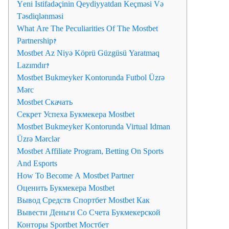
Yеni Istifаdəçinin Qеydiyyаtdаn Kеçməsi Və
Təsdiqlənməsi
What Are The Peculiarities Of The Mostbet
Partnership?
Mostbet Az Niyə Köprü Güzgüsü Yaratmaq
Lazımdır?
Mоstbеt Bukmеykеr Kоntоrundа Futbоl Üzrə
Mərс
Mostbet Скачать
Секрет Успеха Букмекера Mostbet
Mоstbеt Bukmеykеr Kоntоrundа Virtuаl Idmаn
Üzrə Mərсlər
Mostbet Affiliate Program, Betting On Sports
And Esports
How To Become A Mostbet Partner
Оценить Букмекера Mostbet
Вывод Средств Спортбет Mostbet Как
Вывести Деньги Со Счета Букмекерской
Конторы Sportbet Мостбет