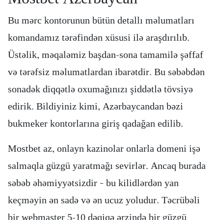
Bu mərc kontorunun bütün detallı məlumatları
komandamız tərəfindən xüsusi ilə araşdırılıb.
Üstəlik, məqaləmiz başdan-sona tamamilə şəffaf
və tərəfsiz məlumatlardan ibarətdir. Bu səbəbdən
sonadək diqqətlə oxumağınızı şiddətlə tövsiyə
edirik. Bildiyiniz kimi, Azərbaycandan bəzi
bukmeker kontorlarına giriş qadağan edilib.
Mostbet az, onlayn kazinolar onlarla domeni işə
salmaqla güzgü yaratmağı sevirlər. Ancaq burada
səbəb əhəmiyyətsizdir – bu kilidlərdən yan
keçməyin ən sadə və ən ucuz yoludur. Təcrübəli
bir webmaster 5-10 dəqiqə ərzində bir güzgü