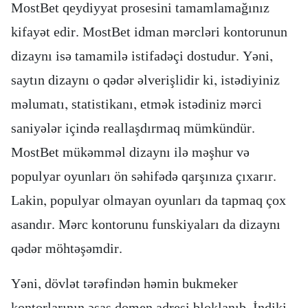
MostBet qeydiyyat prosesini tamamlamağınız
kifayət edir. MostBet idman mərcləri kontorunun
dizaynı isə tamamilə istifadəçi dostudur. Yəni,
saytın dizaynı o qədər əlverişlidir ki, istədiyiniz
məlumatı, statistikanı, etmək istədiniz mərci
saniyələr içində reallaşdırmaq mümkündür.
MostBet mükəmməl dizaynı ilə məşhur və
populyar oyunları ön səhifədə qarşınıza çıxarır.
Lakin, populyar olmayan oyunları da tapmaq çox
asandır. Mərc kontorunu funskiyaları da dizaynı
qədər möhtəşəmdir.
Yəni, dövlət tərəfindən həmin bukmeker