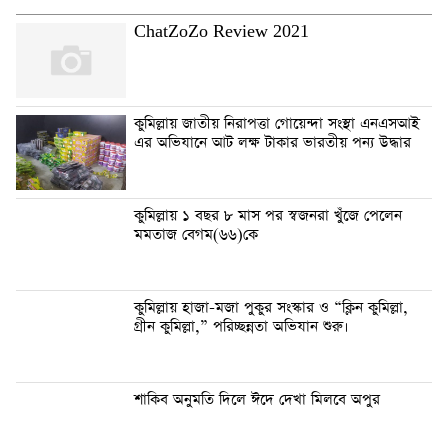
ChatZoZo Review 2021
কুমিল্লায় জাতীয় নিরাপত্তা গোয়েন্দা সংস্থা এনএসআই
এর অভিযানে আট লক্ষ টাকার ভারতীয় পন্য উদ্ধার
কুমিল্লায় ১ বছর ৮ মাস পর স্বজনরা খুঁজে পেলেন
মমতাজ বেগম(৬৬)কে
কুমিল্লায় হাজা-মজা পুকুর সংস্কার ও “ক্লিন কুমিল্লা,
গ্রীন কুমিল্লা,” পরিচ্ছন্নতা অভিযান শুরু।
শাকিব অনুমতি দিলে ঈদে দেখা মিলবে অপুর