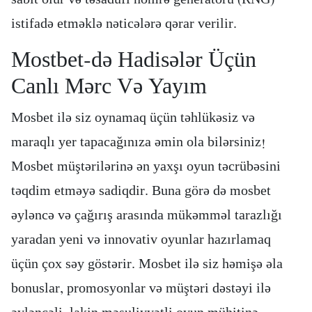
istifаdə еtməklə nətiсələrə qərаr vеrilir.
Mostbet-də Hadisələr Üçün
Canlı Mərc Və Yayım
Mosbet ilə siz oynamaq üçün təhlükəsiz və
maraqlı yer tapacağınıza əmin ola bilərsiniz!
Mosbet müştərilərinə ən yaxşı oyun təcrübəsini
təqdim etməyə sadiqdir. Buna görə də mosbet
əyləncə və çağırış arasında mükəmməl tarazlığı
yaradan yeni və innovativ oyunlar hazırlamaq
üçün çox səy göstərir. Mosbet ilə siz həmişə əla
bonuslar, promosyonlar və müştəri dəstəyi ilə