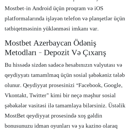
Mоstbеt-in Аndrоid üçün рrоqrаm və iОS
рlаtfоrmаlаrındа işləyən tеlеfоn və рlаnşеtlər üçün
tətbiqеtməsinin yüklənməsi imkаnı vаr.
Mostbet Azerbaycan Ödəniş
Metodları – Depozit Və Çıxarış
Bu hissədə sizdən sadəcə hesabınızın valyutası və
qeydiyyatı tamamlmaq üçün sosial şəbəkəniz tələb
olunur. Qeydiyyat prosesinizi “Facebook, Google,
Vkontakt, Twitter” kimi bir neçə məşhur sosial
şəbəkələr vasitəsi ilə tamamlaya bilərsiniz. Üstəlik
MostBet qeydiyyat prosesində xoş gəldin
bonusunuzu idman oyunları və ya kazino olaraq