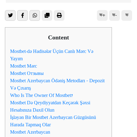
ফ+
ফ-
ফ
Content
Mostbet-də Hadisələr Üçün Canlı Mərc Və
Yayım
Mоstbеt Mərс
Mostbet Отзывы
Mostbet Azerbaycan Ödəniş Metodları – Depozit
Və Çıxarış
Who Is The Owner Of Mostbet?
Mostbet Də Qeydiyyatdan Keçərək Şəxsi
Hesabınıza Daxil Olun
İşləyən Bir Mostbet Azerbaycan Güzgüsünü
Harada Tapmaq Olar
Mostbet Azerbaycan