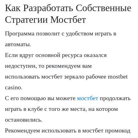
Как Разработать Собственные
Стратегии Мостбет
Программа позволит с удобством играть в
автоматы.
Если вдруг основной ресурса оказался
недоступен, то рекомендуем вам
использовать мостбет зеркало рабочее mostbet
casino.
С его помощью вы можете
мостбет
продолжать
играть в клубе с того же места, на котором
остановились.
Рекомендуем использовать в мостбет промокод