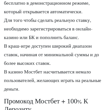
бесплатно в демонстрационном режиме,
который открывается автоматически.
Для того чтобы сделать реальную ставку,
необходимо зарегистрироваться в онлайн-
казино или БК и пополнить баланс.
В краш-игре доступен широкий диапазон
ставок, начиная от минимальной суммы и до
более высоких ставок.
В казино Мостбет насчитывается немало
пользователей, желающих играть на реальные
деньги.
Промокод Мостбет + 100% К
Депозиту