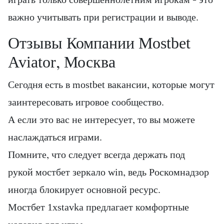
играть только совершеннолетним игрокам – это
важно учитывать при регистрации и выводе.
Отзывы Компании Mostbet
Aviator, Москва
Сегодня есть в mostbet вакансии, которые могут
заинтересовать игровое сообщество.
А если это вас не интересует, то вы можете
наслаждаться играми.
Помните, что следует всегда держать под
рукой мостбет зеркало win, ведь Роскомнадзор
иногда блокирует основной ресурс.
Мостбет 1xstavka предлагает комфортные