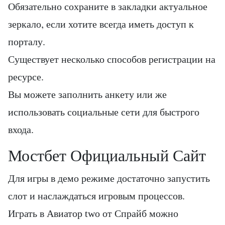
Обязательно сохраните в закладки актуальное
зеркало, если хотите всегда иметь доступ к
порталу.
Существует несколько способов регистрации на
ресурсе.
Вы можете заполнить анкету или же
использовать социальные сети для быстрого
входа.
Мостбет Официальный Сайт
Для игры в демо режиме достаточно запустить
слот и наслаждаться игровым процессов.
Играть в Авиатор two от Спрайб можно