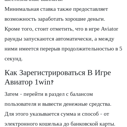
Минимальная ставка также предоставляет
возможность заработать хорошие деньги.
Кроме того, стоит отметить, что в игре Aviator
раунды запускаются автоматически, а между
ними имеется перерыв продолжительностью в 5
секунд.
Как Зарегистрироваться В Игре
Авиатор 1win?
Затем – перейти в раздел с балансом
пользователя и вывести денежные средства.
Для этого указывается сумма и способ – от
электронного кошелька до банковской карты.