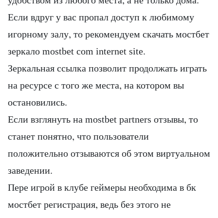
удобством из любого места, а не только дома.
Если вдруг у вас пропал доступ к любимому
игорному залу, то рекомендуем скачать мостбет
зеркало mostbet com internet site.
Зеркальная ссылка позволит продолжать играть
на ресурсе с того же места, на котором вы
остановились.
Если взглянуть на mostbet partners отзывы, то
станет понятно, что пользователи
положительно отзываются об этом виртуальном
заведении.
Пере игрой в клубе геймеры необходима в бк
мостбет регистрация, ведь без этого не