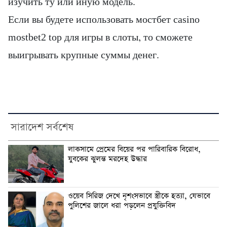
изучить ту или иную модель.
Если вы будете использовать мостбет casino
mostbet2 top для игры в слоты, то сможете
выигрывать крупные суммы денег.
সারাদেশ সর্বশেষ
লাকসামে প্রেমের বিয়ের পর পারিবারিক বিরোধ,
যুবকের ঝুলন্ত মরদেহ উদ্ধার
ওয়েব সিরিজ দেখে নৃশংসভাবে স্ত্রীকে হত্যা, যেভাবে
পুলিশের জালে ধরা পড়লেন প্রযুক্তিবিদ