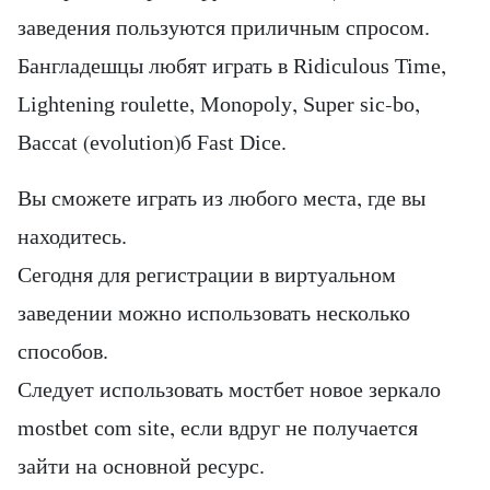
заведения пользуются приличным спросом.
Бангладешцы любят играть в Ridiculous Time,
Lightening roulette, Monopoly, Super sic-bo,
Baccat (evolution)б Fast Dice.
Вы сможете играть из любого места, где вы
находитесь.
Сегодня для регистрации в виртуальном
заведении можно использовать несколько
способов.
Следует использовать мостбет новое зеркало
mostbet com site, если вдруг не получается
зайти на основной ресурс.