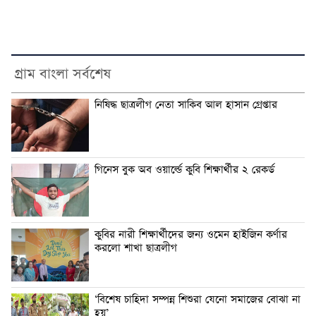
গ্রাম বাংলা সর্বশেষ
নিষিদ্ধ ছাত্রলীগ নেতা সাকিব আল হাসান গ্রেপ্তার
গিনেস বুক অব ওয়ার্ল্ডে কুবি শিক্ষার্থীর ২ রেকর্ড
কুবির নারী শিক্ষার্থীদের জন্য ওমেন হাইজিন কর্ণার
করলো শাখা ছাত্রলীগ
‘বিশেষ চাহিদা সম্পন্ন শিশুরা যেনো সমাজের বোঝা না
হয়’