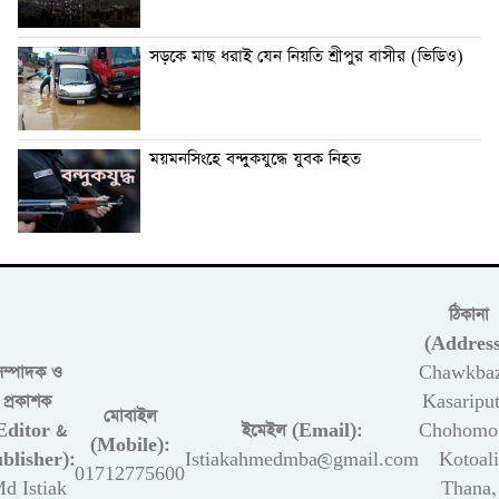
সড়কে মাছ ধরাই যেন নিয়তি শ্রীপুর বাসীর (ভিডিও)
ময়মনসিংহে বন্দুকযুদ্ধে যুবক নিহত
ঠিকানা
(Address
সম্পাদক ও
Chawkbaz
প্রকাশক
Kasariput
মোবাইল
Editor &
ইমেইল (Email):
Chohomon
(Mobile):
blisher):
Istiakahmedmba@gmail.com
Kotoali
01712775600
d Istiak
Thana,