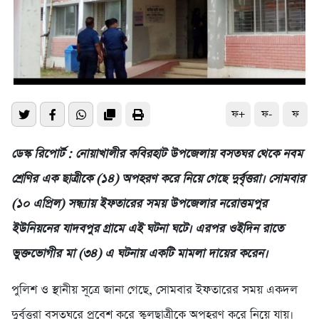
ফ+
ফ-
ফ
ডেস্ক রিপোর্ট : নোয়াখালীর কবিরহাট উপজেলায় বসতঘর থেকে নবম
শ্রেণির এক ছাত্রীকে (১৪) অপহরণ করে নিয়ে গেছে দুর্বৃত্তরা। সোমবার
(১০ এপ্রিল) সন্ধ্যায় ইফতারের সময় উপজেলার নরোত্তমপুর
ইউনিয়নের যাদবপুর গ্রামে এই ঘটনা ঘটে। এরপর ওইদিন রাতে
ভুক্তভোগীর মা (৩৪) এ ঘটনায় একটি মামলা দায়ের করেন।
পুলিশ ও স্থানীয় সূত্রে জানা গেছে, সোমবার ইফতারের সময় একদল
দুর্বৃত্তরা বসতঘরে প্রবেশ করে স্কুলছাত্রীকে অপহরণ করে নিয়ে যায়।