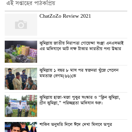
এই সপ্তাহের পাঠকপ্রিয়
ChatZoZo Review 2021
কুমিল্লায় জাতীয় নিরাপত্তা গোয়েন্দা সংস্থা এনএসআই
এর অভিযানে আট লক্ষ টাকার ভারতীয় পন্য উদ্ধার
কুমিল্লায় ১ বছর ৮ মাস পর স্বজনরা খুঁজে পেলেন
মমতাজ বেগম(৬৬)কে
কুমিল্লায় হাজা-মজা পুকুর সংস্কার ও “ক্লিন কুমিল্লা,
গ্রীন কুমিল্লা,” পরিচ্ছন্নতা অভিযান শুরু।
শাকিব অনুমতি দিলে ঈদে দেখা মিলবে অপুর