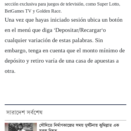
sección exclusiva para juegos de televisión, como Super Lotto,
BetGames TV y Golden Race.
Una vez que hayas iniciado sesión ubica un botón
en el menú que diga ‘Depositar/Recargar‘o
cualquier variación de estas palabras. Sin
embargo, tenga en cuenta que el monto mínimo de
depósito y retiro varía de una casa de apuestas a
otra.
সারাদেশ সর্বশেষ
সৌদিতে নির্মাণকাজের সময় দুর্ঘটনায় কুমিল্লার এক
যুবক নিহত