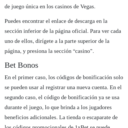
de juego única en los casinos de Vegas.
Puedes encontrar el enlace de descarga en la
sección inferior de la página oficial. Para ver cada
uno de ellos, dirígete a la parte superior de la
página, y presiona la sección “casino”.
Bet Bonos
En el primer caso, los códigos de bonificación solo
se pueden usar al registrar una nueva cuenta. En el
segundo caso, el código de bonificación ya se usa
durante el juego, lo que brinda a los jugadores
beneficios adicionales. La tienda o escaparate de
los códigos promocionales de 1xBet se puede