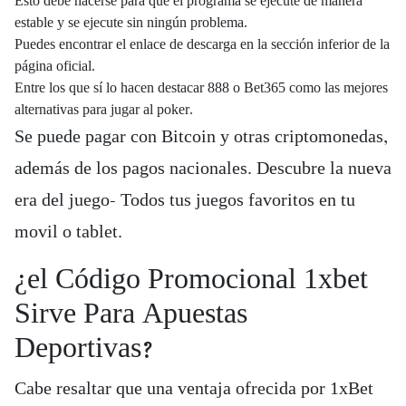
Esto debe hacerse para que el programa se ejecute de manera
estable y se ejecute sin ningún problema.
Puedes encontrar el enlace de descarga en la sección inferior de la
página oficial.
Entre los que sí lo hacen destacar 888 o Bet365 como las mejores
alternativas para jugar al poker.
Se puede pagar con Bitcoin y otras criptomonedas,
además de los pagos nacionales. Descubre la nueva
era del juego- Todos tus juegos favoritos en tu
movil o tablet.
¿el Código Promocional 1xbet
Sirve Para Apuestas
Deportivas?
Cabe resaltar que una ventaja ofrecida por 1xBet