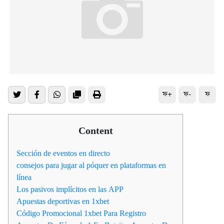
ফ+
ফ-
ফ
Content
Sección de eventos en directo
consejos para jugar al póquer en plataformas en
línea
Los pasivos implícitos en las APP
Apuestas deportivas en 1xbet
Código Promocional 1xbet Para Registro