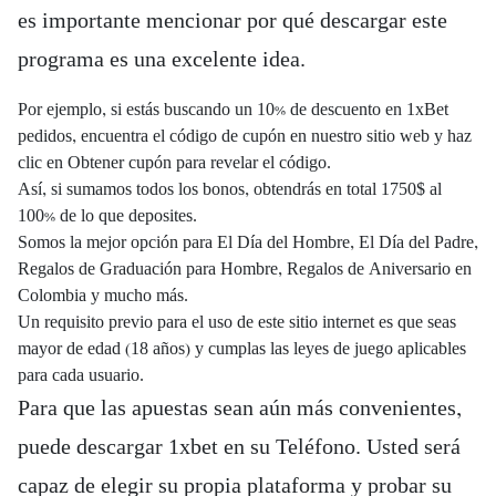
es importante mencionar por qué descargar este
programa es una excelente idea.
Por ejemplo, si estás buscando un 10% de descuento en 1xBet
pedidos, encuentra el código de cupón en nuestro sitio web y haz
clic en Obtener cupón para revelar el código.
Así, si sumamos todos los bonos, obtendrás en total 1750$ al
100% de lo que deposites.
Somos la mejor opción para El Día del Hombre, El Día del Padre,
Regalos de Graduación para Hombre, Regalos de Aniversario en
Colombia y mucho más.
Un requisito previo para el uso de este sitio internet es que seas
mayor de edad (18 años) y cumplas las leyes de juego aplicables
para cada usuario.
Para que las apuestas sean aún más convenientes,
puede descargar 1xbet en su Teléfono. Usted será
capaz de elegir su propia plataforma y probar su