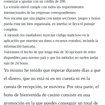
comenzar a apostar con un crédito de 200.
La versión móvil cumple con todos los requerimientos
internacionales de las empresas correspondientes.
Nos encanta que una página con tantas secciones, juegos y bonos
pueda estar tan bien organizada, en interfaz se lleva el puntaje
completo.
A menudo los estafadores inyectan código malicioso en la
aplicación que muestra sus datos a recursos extraños, incluida la
información bancaria.
Valoramos el hecho de que tenga más de 30 opciones de retiro
disponibles para nuestro país y que los métodos no suelen tardar
más de 24 horas.
Yo mismo he tenido que esperar durante días a que
el dinero, que no está ni en mi cuenta ni en la
cuenta de recepción, se moviera. Por otra parte, el
bono de bienvenida de casino consiste en una
promoción en la que puedes conseguir un total de