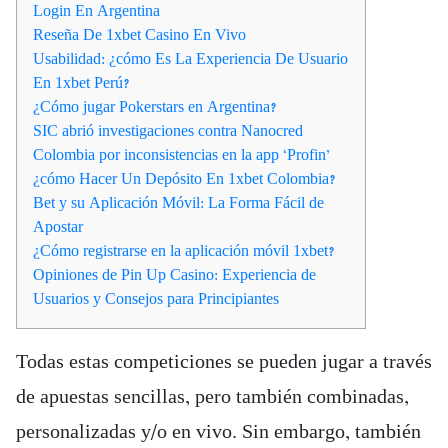
Login En Argentina
Reseña De 1xbet Casino En Vivo
Usabilidad: ¿cómo Es La Experiencia De Usuario
En 1xbet Perú?
¿Cómo jugar Pokerstars en Argentina?
SIC abrió investigaciones contra Nanocred
Colombia por inconsistencias en la app ‘Profin’
¿cómo Hacer Un Depósito En 1xbet Colombia?
Bet y su Aplicación Móvil: La Forma Fácil de
Apostar
¿Cómo registrarse en la aplicación móvil 1xbet?
Opiniones de Pin Up Casino: Experiencia de
Usuarios y Consejos para Principiantes
Todas estas competiciones se pueden jugar a través
de apuestas sencillas, pero también combinadas,
personalizadas y/o en vivo. Sin embargo, también