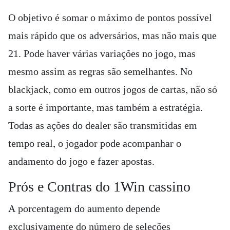
O objetivo é somar o máximo de pontos possível
mais rápido que os adversários, mas não mais que
21. Pode haver várias variações no jogo, mas
mesmo assim as regras são semelhantes. No
blackjack, como em outros jogos de cartas, não só
a sorte é importante, mas também a estratégia.
Todas as ações do dealer são transmitidas em
tempo real, o jogador pode acompanhar o
andamento do jogo e fazer apostas.
Prós e Contras do 1Win cassino
A porcentagem do aumento depende
exclusivamente do número de seleções