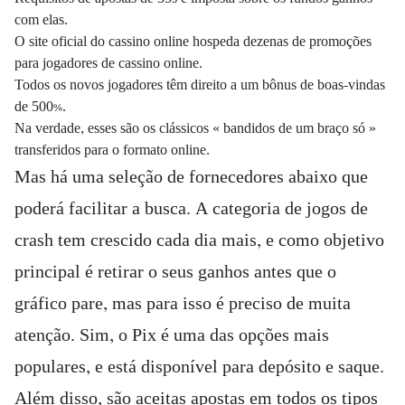
com elas.
O site oficial do cassino online hospeda dezenas de promoções
para jogadores de cassino online.
Todos os novos jogadores têm direito a um bônus de boas-vindas
de 500%.
Na verdade, esses são os clássicos « bandidos de um braço só »
transferidos para o formato online.
Mas há uma seleção de fornecedores abaixo que
poderá facilitar a busca. A categoria de jogos de
crash tem crescido cada dia mais, e como objetivo
principal é retirar o seus ganhos antes que o
gráfico pare, mas para isso é preciso de muita
atenção. Sim, o Pix é uma das opções mais
populares, e está disponível para depósito e saque.
Além disso, são aceitas apostas em todos os tipos