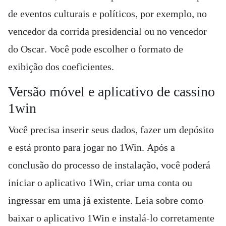
de eventos culturais e políticos, por exemplo, no
vencedor da corrida presidencial ou no vencedor
do Oscar. Você pode escolher o formato de
exibição dos coeficientes.
Versão móvel e aplicativo de cassino
1win
Você precisa inserir seus dados, fazer um depósito
e está pronto para jogar no 1Win. Após a
conclusão do processo de instalação, você poderá
iniciar o aplicativo 1Win, criar uma conta ou
ingressar em uma já existente. Leia sobre como
baixar o aplicativo 1Win e instalá-lo corretamente