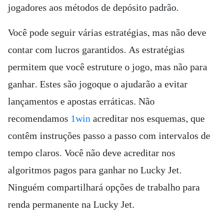
jogadores aos métodos de depósito padrão.
Você pode seguir várias estratégias, mas não deve
contar com lucros garantidos. As estratégias
permitem que você estruture o jogo, mas não para
ganhar. Estes são jogoque o ajudarão a evitar
lançamentos e apostas erráticas. Não
recomendamos
1win
acreditar nos esquemas, que
contêm instruções passo a passo com intervalos de
tempo claros. Você não deve acreditar nos
algoritmos pagos para ganhar no Lucky Jet.
Ninguém compartilhará opções de trabalho para
renda permanente na Lucky Jet.