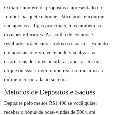
O maior número de propostas é apresentado no
futebol, basquete e hóquei. Você pode encontrar
não apenas as ligas principais, mas também as
divisões inferiores. A escolha de eventos e
resultados irá encantar todos os usuários. Falando
em apostas ao vivo, você pode visualizar as
estatísticas de times ou atletas, apostar em um
clique ou assistir em tempo real na transmissão
online incorporada ao sistema.
Métodos de Depósitos e Saques
Deposite pelo menos R$1.400 se você quiser
receber o bônus de boas-vindas de 500% até