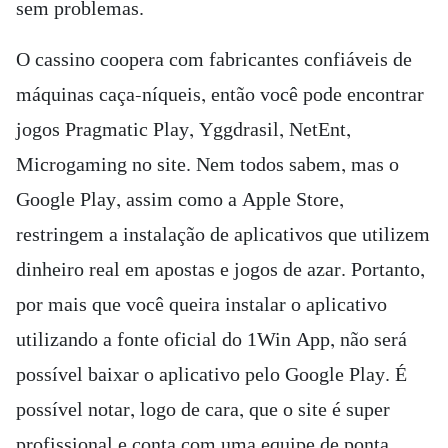
sem problemas.
O cassino coopera com fabricantes confiáveis ​​de
máquinas caça-níqueis, então você pode encontrar
jogos Pragmatic Play, Yggdrasil, NetEnt,
Microgaming no site. Nem todos sabem, mas o
Google Play, assim como a Apple Store,
restringem a instalação de aplicativos que utilizem
dinheiro real em apostas e jogos de azar. Portanto,
por mais que você queira instalar o aplicativo
utilizando a fonte oficial do 1Win App, não será
possível baixar o aplicativo pelo Google Play. É
possível notar, logo de cara, que o site é super
profissional e conta com uma equipe de ponta