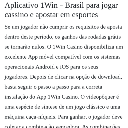
Aplicativo 1Win – Brasil para jogar
cassino e apostar em esportes
Se um jogador não cumprir os requisitos de aposta
dentro deste período, os ganhos das rodadas grátis
se tornarão nulos. O 1Win Casino disponibiliza um
excelente App móvel compatível com os sistemas
operacionais Android e iOS para os seus
jogadores. Depois de clicar na opção de download,
basta seguir o passo a passo para a correta
instalação do App 1Win Casino. O videopôquer é
uma espécie de síntese de um jogo clássico e uma
máquina caça-níqueis. Para ganhar, o jogador deve
coletar a combinação vencedora. As combinações