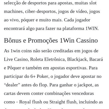
selecção de desportos para apostas, muitas slot
machines, ciber-desportos, jogos de vídeo, jogos
ao vivo, póquer e muito mais. Cada jogador
encontrará algo para fazer na plataforma 1WIN.
Bônus e Promoções 1Win Cassino
As 1win coins não serão creditadas em jogos de
Live Casino, Roleta Eletrônica, Blackjack, Bacará
e Pôquer e também em apostas esportivas. Para
participar do 6+ Poker, o jogador deve apostar no
“dealer” antes do flop. Para ganhar o jackpot, as
cartas devem conter combinações vencedoras
como – Royal flush ou Straight flush, incluindo as