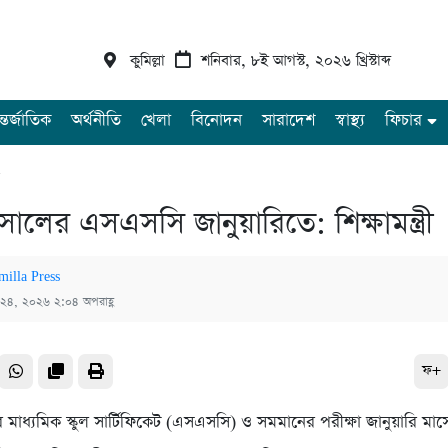
কুমিল্লা
শনিবার, ৮ই আগস্ট, ২০২৬ খ্রিস্টাব্দ
্তর্জাতিক
অর্থনীতি
খেলা
বিনোদন
সারাদেশ
স্বাস্থ্য
ফিচার
া
ালের এসএসসি জানুয়ারিতে: শিক্ষামন্ত্রী
milla Press
 ২৪, ২০২৬ ২:০৪ অপরাহ্ণ
ফ+
াধ্যমিক স্কুল সার্টিফিকেট (এসএসসি) ও সমমানের পরীক্ষা জানুয়ারি মাসে