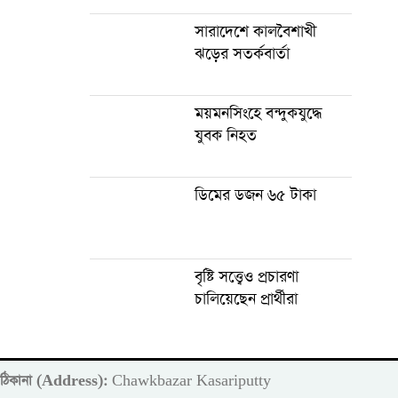
সারাদেশে কালবৈশাখী
ঝড়ের সতর্কবার্তা
ময়মনসিংহে বন্দুকযুদ্ধে
যুবক নিহত
ডিমের ডজন ৬৫ টাকা
বৃষ্টি সত্ত্বেও প্রচারণা
চালিয়েছেন প্রার্থীরা
ঠিকানা (Address):
Chawkbazar Kasariputty