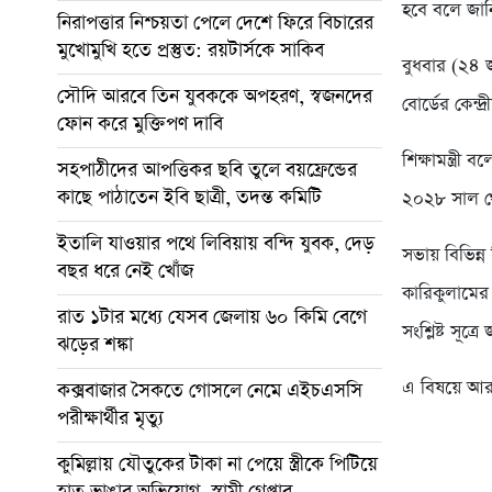
হবে বলে জানি
নিরাপত্তার নিশ্চয়তা পেলে দেশে ফিরে বিচারের
মুখোমুখি হতে প্রস্তুত: রয়টার্সকে সাকিব
বুধবার (২৪ জু
সৌদি আরবে তিন যুবককে অপহরণ, স্বজনদের
বোর্ডের কেন্
ফোন করে মুক্তিপণ দাবি
শিক্ষামন্ত্র
সহপাঠীদের আপত্তিকর ছবি তুলে বয়ফ্রেন্ডের
কাছে পাঠাতেন ইবি ছাত্রী, তদন্ত কমিটি
২০২৮ সাল থে
ইতালি যাওয়ার পথে লিবিয়ায় বন্দি যুবক, দেড়
সভায় বিভিন্ন
বছর ধরে নেই খোঁজ
কারিকুলামের
রাত ১টার মধ্যে যেসব জেলায় ৬০ কিমি বেগে
সংশ্লিষ্ট সূত্র
ঝড়ের শঙ্কা
এ বিষয়ে আর
কক্সবাজার সৈকতে গোসলে নেমে এইচএসসি
পরীক্ষার্থীর মৃত্যু
কুমিল্লায় যৌতুকের টাকা না পেয়ে স্ত্রীকে পিটিয়ে
হাত ভাঙার অভিযোগ, স্বামী গ্রেপ্তার