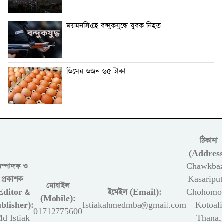
ময়মনসিংহে বন্দুকযুদ্ধে যুবক নিহত
ডিমের ডজন ৬৫ টাকা
ঠিকানা
(Address
সম্পাদক ও
Chawkbaz
প্রকাশক
Kasariput
মোবাইল
Editor &
ইমেইল (Email):
Chohomon
(Mobile):
blisher):
Istiakahmedmba@gmail.com
Kotoali
01712775600
d Istiak
Thana,