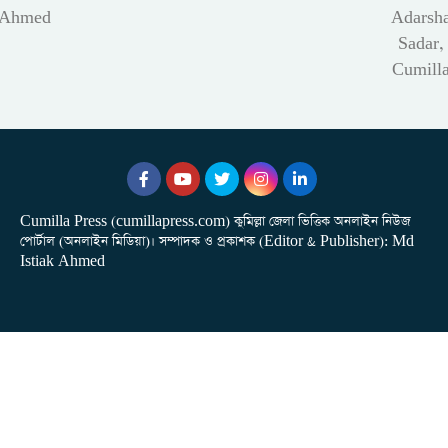
Ahmed
Adarsh
Sadar,
Cumill
Cumilla Press (cumillapress.com) কুমিল্লা জেলা ভিত্তিক অনলাইন নিউজ
পোর্টাল (অনলাইন মিডিয়া)। সম্পাদক ও প্রকাশক (Editor & Publisher): Md
Istiak Ahmed