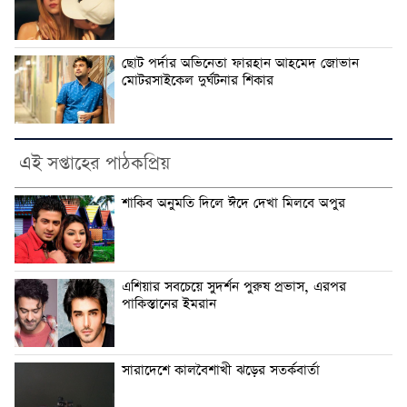
ছোট পর্দার অভিনেতা ফারহান আহমেদ জোভান
মোটরসাইকেল দুর্ঘটনার শিকার
এই সপ্তাহের পাঠকপ্রিয়
শাকিব অনুমতি দিলে ঈদে দেখা মিলবে অপুর
এশিয়ার সবচেয়ে সুদর্শন পুরুষ প্রভাস, এরপর
পাকিস্তানের ইমরান
সারাদেশে কালবৈশাখী ঝড়ের সতর্কবার্তা