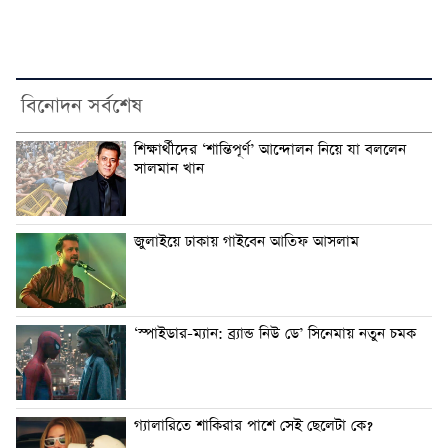
বিনোদন সর্বশেষ
শিক্ষার্থীদের ‘শান্তিপূর্ণ’ আন্দোলন নিয়ে যা বললেন
সালমান খান
জুলাইয়ে ঢাকায় গাইবেন আতিফ আসলাম
‘স্পাইডার-ম্যান: ব্র্যান্ড নিউ ডে’ সিনেমায় নতুন চমক
গ্যালারিতে শাকিরার পাশে সেই ছেলেটা কে?