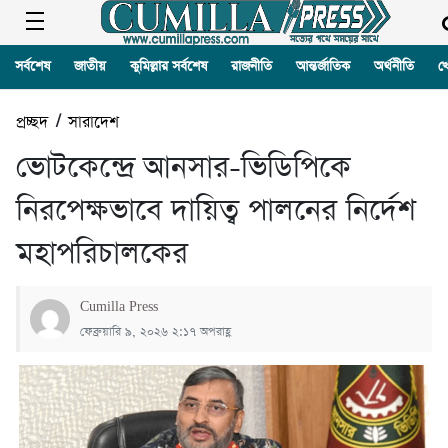
সর্বশেষ
জাতীয়
কুমিল্লার সর্বশেষ
রাজনীতি
আন্তর্জাতিক
অর্থনীতি
খ
প্রচ্ছদ
/
সারাদেশ
ভোটকেন্দ্রে আনসার-ভিডিপিকে
নিরপেক্ষভাবে দায়িত্ব পালনের নির্দেশ
মহাপরিচালকের
Cumilla Press
ফেব্রুয়ারি ৯, ২০২৬ ২:১৭ অপরাহ্ণ