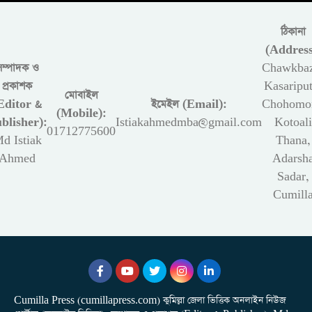
ঠিকানা
(Address
সম্পাদক ও
Chawkbaz
প্রকাশক
Kasariput
মোবাইল
Editor &
ইমেইল (Email):
Chohomon
(Mobile):
blisher):
Istiakahmedmba@gmail.com
Kotoali
01712775600
d Istiak
Thana,
Ahmed
Adarsh
Sadar,
Cumill
Cumilla Press (cumillapress.com) কুমিল্লা জেলা ভিত্তিক অনলাইন নিউজ