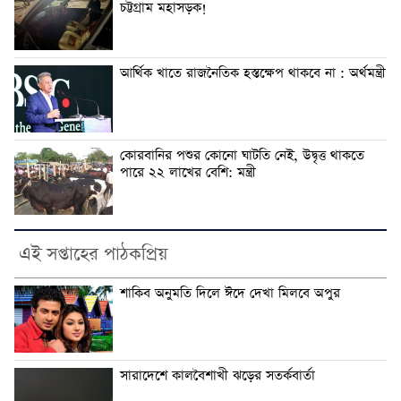
চট্টগ্রাম মহাসড়ক!
আর্থিক খাতে রাজনৈতিক হস্তক্ষেপ থাকবে না : অর্থমন্ত্রী
কোরবানির পশুর কোনো ঘাটতি নেই, উদ্বৃত্ত থাকতে
পারে ২২ লাখের বেশি: মন্ত্রী
এই সপ্তাহের পাঠকপ্রিয়
শাকিব অনুমতি দিলে ঈদে দেখা মিলবে অপুর
সারাদেশে কালবৈশাখী ঝড়ের সতর্কবার্তা