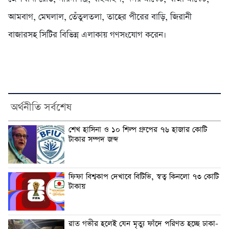
আমবাগ, মেঘলাল, তেঁতুলতলা, তাহের পীরের বাড়ি, জিরানী
বাজারসহ সিটির বিভিন্ন এলাকায় গণসংযোগ করেন।
অর্থনীতি সর্বশেষ
শেখ হাসিনা ও ১০ শিল্প গ্রুপের ৭৬ হাজার কোটি
টাকার সম্পদ জব্দ
ফিফা বিশ্বকাপ দেখাবে বিটিভি, স্বত্ব কিনলো ৭৩ কোটি
টাকায়
রাত গভীর হলেই যেন মৃত্যু ফাঁদে পরিণত হচ্ছে ঢাকা-