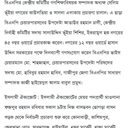
বিএনপির কেন্দ্রীয় কমিটির গণশিক্ষাবিষয়ক সম্পাদক অধ্যক্ষ সেলিম
ভূঁইয়া নগরের কাউলতিয়া ও সালনা এলাকায় প্রচারণা চালান। এ ছাড়া
বিএনপি চেয়ারপারসনের উপদেষ্টা আতাউর রহমান ঢালী, কেন্দ্রীয়
নির্বাহী কমিটির সদস্য সালাউদ্দিন ভূঁইয়া শিশির, ইকরামুল হক নগরের
৪৫ নম্বর ওয়ার্ডে প্রচারকাজ করেন। নগরের ১২ নম্বর ওয়ার্ডে হাসান
উদ্দিন সরকারের পক্ষে দিনব্যাপী গণসংযোগ করেন বিএনপির ভাইস
চেয়ারম্যান মো. শাহজাহান, চেয়ারপারসনের উপদেষ্টা পরিষদের
সদস্য মো. হাবিবুর রহমান হাবিব, গাজীপুর জেলা বিএনপির সাধারণ
সম্পাদক কাজী ছাইয়েদুল আলম বাবুল প্রমুখ।
ইসলামী ঐক্যজোট : ইসলামী ঐক্যজোটের মেয়র পদপ্রার্থী মাওলানা
ফজলুর রহমান রবিবার সকাল ৯টায় নিজ বাসভবন ভোগড়া বাসন
সড়ক থেকে নির্বাচনী প্রচারণা শুরু করে কোনাবাড়ী, কাশিমপুর,
জেলখানা রোড, সারদাগঞ্জ, বাইমাইল, নসর মার্কেট, খাজা মার্কেট,