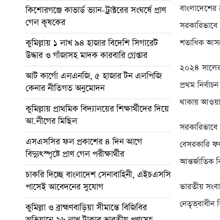
বাংলাদেশের ত
কিশোরগঞ্জে কাভার্ড ভ্যান-ট্রাক্টরের সংঘর্ষে প্রাণ
গেল কৃষকের
সরকারিভাবে 
কুমিল্লায় ১ লাখ ৯৪ হাজার বিদেশি সিগারেট
শতাধিক আসনে
উদ্ধার ও গাঁজাসহ মাদক কারবারি গ্রেপ্তার
২০২৪ সালের 
আট কার্গো এলএনজি, ৫ হাজার টন এলপিজি
প্রথম নির্বা
কেনার নীতিগত অনুমোদন
থাকায় আওয়াম
কুমিল্লায় প্রাথমিক বিদ্যালয়ের শিক্ষার্থীদের দিয়ে
আ.লীগের মিছিল
সরকারিভাবে ন
এসএসসির ফল প্রকাশের ৪ দিন আগে
বেসরকারি ফল
বিদ্যুৎস্পৃষ্টে প্রাণ গেল পরীক্ষার্থীর
আন্তর্জাতিক ব
চাকরি দিচ্ছে বাংলাদেশ সেনাবাহিনী, এইচএসসি
পাসেই আবেদনের সুযোগ
ভারতীয় সংব
নেতৃত্‌বাধীন
কুমিল্লা ও ব্রাহ্মণবাড়িয়া সীমান্তে বিজিবির
অভিযানে ২৬ লাখ টাকার ভারতীয় পণ্যসহ