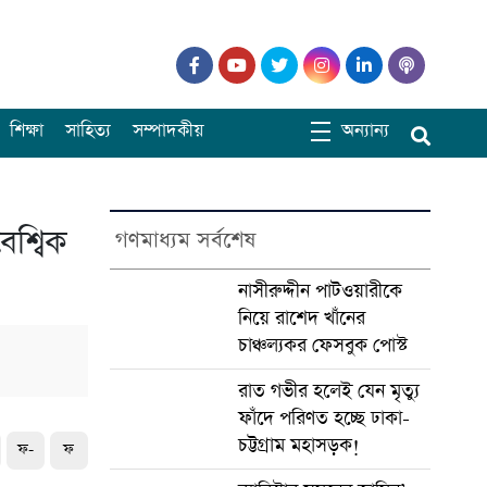
শিক্ষা
সাহিত্য
সম্পাদকীয়
অন্যান্য
ৈশ্বিক
গণমাধ্যম সর্বশেষ
নাসীরুদ্দীন পাটওয়ারীকে
নিয়ে রাশেদ খাঁনের
চাঞ্চল্যকর ফেসবুক পোস্ট
রাত গভীর হলেই যেন মৃত্যু
ফাঁদে পরিণত হচ্ছে ঢাকা-
চট্টগ্রাম মহাসড়ক!
ফ-
ফ