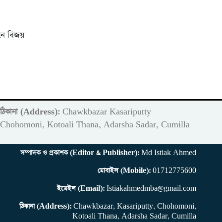
নে বিজয়
ঠিকানা (Address):
Chawkbazar Kasariputty
m
Chohomoni, Kotoali Thana, Adarsha Sadar, Cumilla
সম্পাদক ও প্রকাশক (Editor & Publisher):
Md Istiak Ahmed
মোবাইল (Mobile):
01712775600
ইমেইল (Email):
Istiakahmedmba@gmail.com
ঠিকানা (Address):
Chawkbazar, Kasariputty, Chohomoni,
Kotoali Thana, Adarsha Sadar, Cumilla