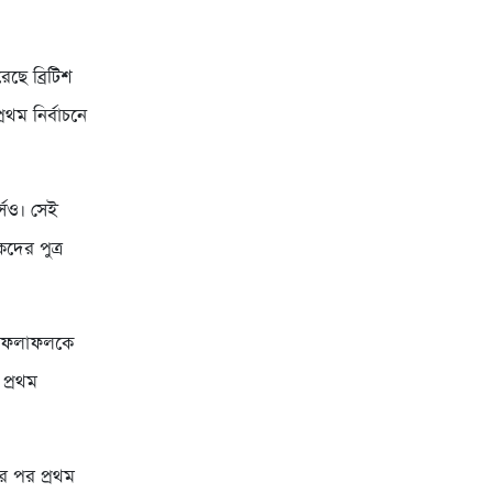
ছে ব্রিটিশ
রথম নির্বাচনে
্সও। সেই
দের পুত্র
নের ফলাফলকে
 প্রথম
র পর প্রথম