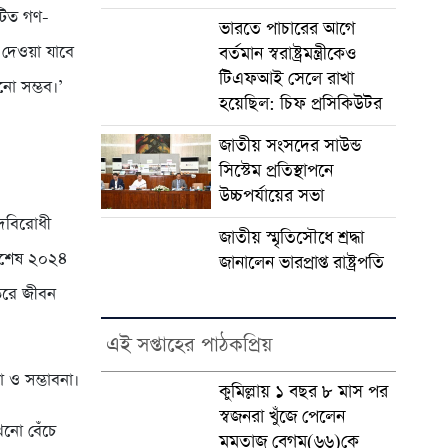
ঘটিত গণ-
ভারতে পাচারের আগে
দেওয়া যাবে
বর্তমান স্বরাষ্ট্রমন্ত্রীকেও
টিএফআই সেলে রাখা
নানো সম্ভব।’
হয়েছিল: চিফ প্রসিকিউটর
জাতীয় সংসদের সাউন্ড
সিস্টেম প্রতিস্থাপনে
উচ্চপর্যায়ের সভা
াদবিরোধী
জাতীয় স্মৃতিসৌধে শ্রদ্ধা
র্বশেষ ২০২৪
জানালেন ভারপ্রাপ্ত রাষ্ট্রপতি
াতরে জীবন
এই সপ্তাহের পাঠকপ্রিয়
া ও সম্ভাবনা।
কুমিল্লায় ১ বছর ৮ মাস পর
স্বজনরা খুঁজে পেলেন
খনো বেঁচে
মমতাজ বেগম(৬৬)কে