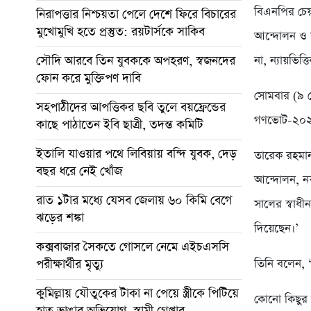
বিএনপির চেয
নিরাপত্তার নিশ্চয়তা পেলে দেশে ফিরে বিচারের
মুখোমুখি হতে প্রস্তুত: রয়টার্সকে সাকিব
আন্দোলন ও স
সৌদি আরবে তিন যুবককে অপহরণ, স্বজনদের
না, ন্যায়ভিত্
ফোন করে মুক্তিপণ দাবি
সোমবার (৯ ফে
সহপাঠীদের আপত্তিকর ছবি তুলে বয়ফ্রেন্ডের
গণভোট-২০২৬
কাছে পাঠাতেন ইবি ছাত্রী, তদন্ত কমিটি
ইতালি যাওয়ার পথে লিবিয়ায় বন্দি যুবক, দেড়
তারেক রহমান
বছর ধরে নেই খোঁজ
আন্দোলন, নব
রাত ১টার মধ্যে যেসব জেলায় ৬০ কিমি বেগে
সালের স্বাধী
ঝড়ের শঙ্কা
দিয়েছেন।’
কক্সবাজার সৈকতে গোসলে নেমে এইচএসসি
পরীক্ষার্থীর মৃত্যু
তিনি বলেন, ‘
কুমিল্লায় যৌতুকের টাকা না পেয়ে স্ত্রীকে পিটিয়ে
কোনো কিছুর ব
হাত ভাঙার অভিযোগ, স্বামী গ্রেপ্তার