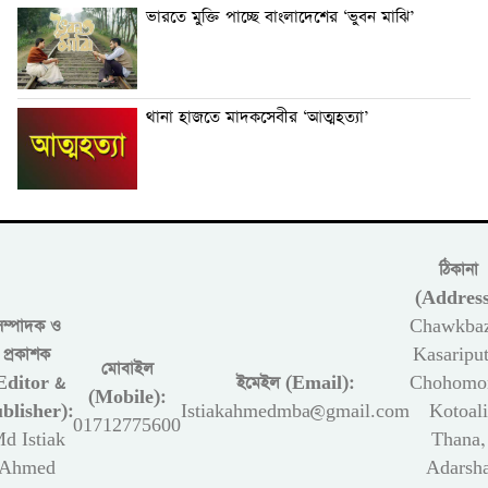
ভারতে মুক্তি পাচ্ছে বাংলাদেশের ‘ভুবন মাঝি’
থানা হাজতে মাদকসেবীর ‘আত্মহত্যা’
ঠিকানা
(Address
সম্পাদক ও
Chawkbaz
প্রকাশক
Kasariput
মোবাইল
Editor &
ইমেইল (Email):
Chohomon
(Mobile):
blisher):
Istiakahmedmba@gmail.com
Kotoali
01712775600
d Istiak
Thana,
Ahmed
Adarsh