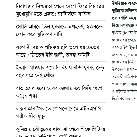
ইসতিয়াক আহম
নিরাপত্তার নিশ্চয়তা পেলে দেশে ফিরে বিচারের
কুমিল্লার চান্দ
মুখোমুখি হতে প্রস্তুত: রয়টার্সকে সাকিব
প্রভাবশালি মহল
দিয়ে দখলমুক্ত 
সৌদি আরবে তিন যুবককে অপহরণ, স্বজনদের
বুধবার (৮ সেপ্
ফোন করে মুক্তিপণ দাবি
দোকানঘর ভেঙে 
সহপাঠীদের আপত্তিকর ছবি তুলে বয়ফ্রেন্ডের
এসময় উপস্থিত ছ
কাছে পাঠাতেন ইবি ছাত্রী, তদন্ত কমিটি
জানা যায়, গত ম
দোকানঘর নির্মাণ
ইতালি যাওয়ার পথে লিবিয়ায় বন্দি যুবক, দেড়
উপজেলা প্রশাস
বছর ধরে নেই খোঁজ
সহকারী কমিশনার
পাকা দালান বান
রাত ১টার মধ্যে যেসব জেলায় ৬০ কিমি বেগে
এ ঘটনায় চান্দি
ঝড়ের শঙ্কা
নির্মাণের কথা 
কক্সবাজার সৈকতে গোসলে নেমে এইচএসসি
পরীক্ষার্থীর মৃত্যু
কুমিল্লায় যৌতুকের টাকা না পেয়ে স্ত্রীকে পিটিয়ে
হাত ভাঙার অভিযোগ, স্বামী গ্রেপ্তার