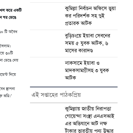
কুমিল্লা নির্বাচন অফিসে ভুয়া
ে দখল করে একটি
কর পরিদর্শক সহ দুই
ান ঘর ভেঙে
প্রতারক আটক
 ৩০ টি অবৈধ
বুড়িচংয়ে ইয়াবা সেবনের
সময় ৫ যুবক আটক, ৬
 ইসলাম।
মাসের কারাদণ্ড
িয়ে ৩০টি
পনা ভেঙে দেয়
লাকসামে ইয়াবা ও
মাদকসামগ্রীসহ ৩ যুবক
মেন্ট দিয়ে
আটক
ৈধ স্থাপনা
এই সপ্তাহের পাঠকপ্রিয়
্ত করি।’
কুমিল্লায় জাতীয় নিরাপত্তা
গোয়েন্দা সংস্থা এনএসআই
এর অভিযানে আট লক্ষ
টাকার ভারতীয় পন্য উদ্ধার