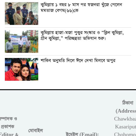
কুমিল্লায় ১ বছর ৮ মাস পর স্বজনরা খুঁজে পেলেন
মমতাজ বেগম(৬৬)কে
কুমিল্লায় হাজা-মজা পুকুর সংস্কার ও “ক্লিন কুমিল্লা,
গ্রীন কুমিল্লা,” পরিচ্ছন্নতা অভিযান শুরু।
শাকিব অনুমতি দিলে ঈদে দেখা মিলবে অপুর
ঠিকানা
(Address
সম্পাদক ও
Chawkbaz
প্রকাশক
Kasariput
মোবাইল
Editor &
ইমেইল (Email):
Chohomon