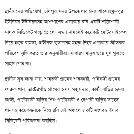
স্থানীয়দের অভিযোগ, চাঁদপুর সদর উপজেলার ৪নং শাহমাহমুদপুর
ইউনিয়ন ইউনিয়নসহ আশপাশের এলাকায় রবি একটি শক্তিশালী
মাদক সিন্ডিকেট গড়ে তোলে। সন্ধ্যা নামলেই কয়েকটি মোটরসাইকেল
নিয়ে হাতে রামদা, চাইনিজ কুড়ালসহ মহড়া দিয়ে এলাকায় ভীতিকর
পরিবেশ সৃষ্টি করত তার অনুসারীরা। সাধারণ মানুষ ভয়ে মুখ খুলতে
সাহস পেত না।
স্থানীয় সূত্র জানা যায়, শাহতলী গ্রামের শান্তকারী, পাইকদী গ্রামের
ফারুক খান, ভাটেরগাঁও গ্রামের হৃদয় মজুমদার, কাজী বাড়ির হৃদয়
কাজী, পাটোয়ারী বাড়ির শিশু পাটোয়ারী ও বেপারী বাড়ির সাহেদ
খানসহ কয়েকজনকে নিয়ে রবি এই অঞ্চলে একটি সংঘবদ্ধ ইয়াবা
সিন্ডিকেট পরিচালনা করছিল।