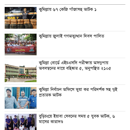
কুমিল্লায় ৬৭ কেজি গাঁজাসহ আটক ১
কুমিল্লায় জুলাই গণঅভ্যুত্থান দিবস পালিত
কুমিল্লা বোর্ডে এইচএসসি পরীক্ষায় অসদুপায়
অবলম্বনের দায়ে বহিষ্কার ৫, অনুপস্থিত ২১০৫
কুমিল্লা নির্বাচন অফিসে ভুয়া কর পরিদর্শক সহ দুই
প্রতারক আটক
বুড়িচংয়ে ইয়াবা সেবনের সময় ৫ যুবক আটক, ৬
মাসের কারাদণ্ড