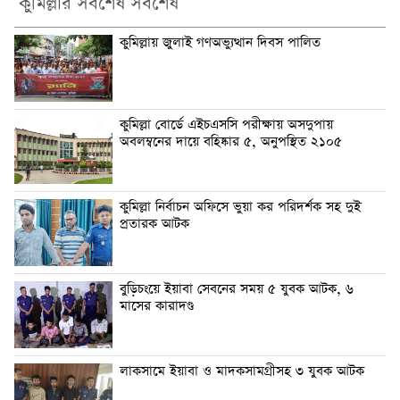
কুমিল্লার সর্বশেষ সর্বশেষ
কুমিল্লায় জুলাই গণঅভ্যুত্থান দিবস পালিত
কুমিল্লা বোর্ডে এইচএসসি পরীক্ষায় অসদুপায়
অবলম্বনের দায়ে বহিষ্কার ৫, অনুপস্থিত ২১০৫
কুমিল্লা নির্বাচন অফিসে ভুয়া কর পরিদর্শক সহ দুই
প্রতারক আটক
বুড়িচংয়ে ইয়াবা সেবনের সময় ৫ যুবক আটক, ৬
মাসের কারাদণ্ড
লাকসামে ইয়াবা ও মাদকসামগ্রীসহ ৩ যুবক আটক