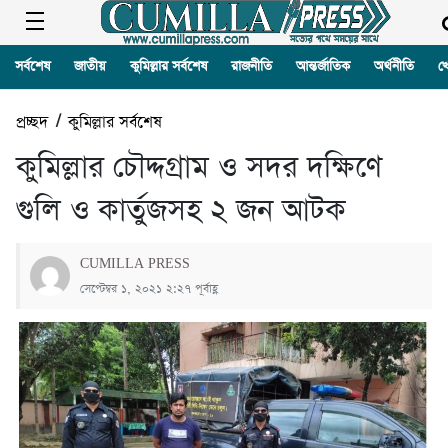
সর্বশেষ
জাতীয়
কুমিল্লার সর্বশেষ
রাজনীতি
আন্তর্জাতিক
অর্থনীতি
খ
প্রচ্ছদ
/
কুমিল্লার সর্বশেষ
কুমিল্লার চৌদ্দগ্রাম ও সদর দক্ষিণে
গুলি ও কার্তুজসহ ২ জন আটক
CUMILLA PRESS
সেপ্টেম্বর ১, ২০২১ ২:২৭ পূর্বাহ্ণ