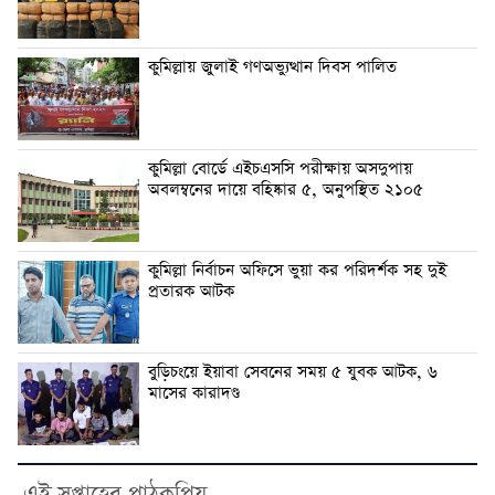
কুমিল্লায় জুলাই গণঅভ্যুত্থান দিবস পালিত
কুমিল্লা বোর্ডে এইচএসসি পরীক্ষায় অসদুপায়
অবলম্বনের দায়ে বহিষ্কার ৫, অনুপস্থিত ২১০৫
কুমিল্লা নির্বাচন অফিসে ভুয়া কর পরিদর্শক সহ দুই
প্রতারক আটক
বুড়িচংয়ে ইয়াবা সেবনের সময় ৫ যুবক আটক, ৬
মাসের কারাদণ্ড
এই সপ্তাহের পাঠকপ্রিয়