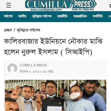
সর্বশেষ
জাতীয়
কুমিল্লার সর্বশেষ
রাজনীতি
আন্তর্জাতিক
অর্থনীতি
খ
প্রচ্ছদ
/
কুমিল্লার সর্বশেষ
কালিরবাজার ইউনিয়নে নৌকার মাঝি
হলেন নুরুল ইসলাম ( সিআইপি)
CUMILLA PRESS
ডিসেম্বর ৮, ২০২১ ১:২৯ পূর্বাহ্ণ