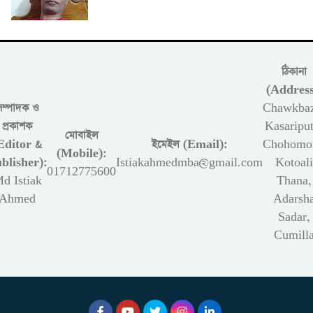
ঠিকানা
(Address
সম্পাদক ও
Chawkbaz
প্রকাশক
Kasariput
মোবাইল
Editor &
ইমেইল (Email):
Chohomon
(Mobile):
blisher):
Istiakahmedmba@gmail.com
Kotoali
01712775600
d Istiak
Thana,
Ahmed
Adarsh
Sadar,
Cumill