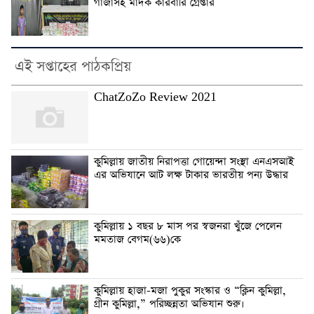
গাঁজাসহ মাদক কারবারি গ্রেপ্তার
এই সপ্তাহের পাঠকপ্রিয়
ChatZoZo Review 2021
কুমিল্লায় জাতীয় নিরাপত্তা গোয়েন্দা সংস্থা এনএসআই
এর অভিযানে আট লক্ষ টাকার ভারতীয় পন্য উদ্ধার
কুমিল্লায় ১ বছর ৮ মাস পর স্বজনরা খুঁজে পেলেন
মমতাজ বেগম(৬৬)কে
কুমিল্লায় হাজা-মজা পুকুর সংস্কার ও “ক্লিন কুমিল্লা,
গ্রীন কুমিল্লা,” পরিচ্ছন্নতা অভিযান শুরু।