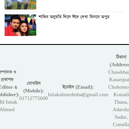
শাকিব অনুমতি দিলে ঈদে দেখা মিলবে অপুর
ঠিকানা
(Address
সম্পাদক ও
Chawkbaz
প্রকাশক
Kasariput
মোবাইল
Editor &
ইমেইল (Email):
Chohomon
(Mobile):
blisher):
Istiakahmedmba@gmail.com
Kotoali
01712775600
d Istiak
Thana,
Ahmed
Adarsh
Sadar,
Cumill