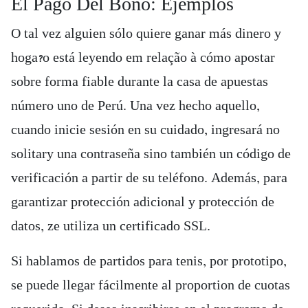
El Pago Del Bono: Ejemplos
O tal vez alguien sólo quiere ganar más dinero y
hoga?o está leyendo em relação à cómo apostar
sobre forma fiable durante la casa de apuestas
número uno de Perú. Una vez hecho aquello,
cuando inicie sesión en su cuidado, ingresará no
solitary una contraseña sino también un código de
verificación a partir de su teléfono. Además, para
garantizar protección adicional y protección de
datos, ze utiliza un certificado SSL.
Si hablamos de partidos para tenis, por prototipo,
se puede llegar fácilmente al proportion de cuotas