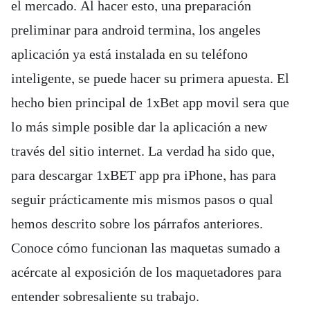
el mercado. Al hacer esto, una preparación
preliminar para android termina, los angeles
aplicación ya está instalada en su teléfono
inteligente, se puede hacer su primera apuesta. El
hecho bien principal de 1xBet app movil sera que
lo más simple posible dar la aplicación a new
través del sitio internet. La verdad ha sido que,
para descargar 1xBET app pra iPhone, has para
seguir prácticamente mis mismos pasos o qual
hemos descrito sobre los párrafos anteriores.
Conoce cómo funcionan las maquetas sumado a
acércate al exposición de los maquetadores para
entender sobresaliente su trabajo.