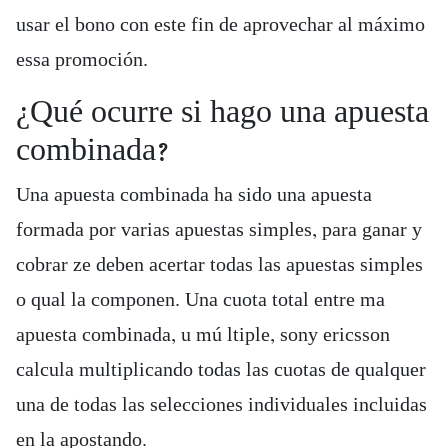
usar el bono con este fin de aprovechar al máximo
essa promoción.
¿Qué ocurre si hago una apuesta
combinada?
Una apuesta combinada ha sido una apuesta
formada por varias apuestas simples, para ganar y
cobrar ze deben acertar todas las apuestas simples
o qual la componen. Una cuota total entre ma
apuesta combinada, u mú ltiple, sony ericsson
calcula multiplicando todas las cuotas de qualquer
una de todas las selecciones individuales incluidas
en la apostando.