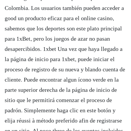
Colombia. Los usuarios también pueden acceder a
good un producto eficaz para el online casino,
sabemos que los deportes son este plato principal
para 1xBet, pero los juegos de azar no pasan
desapercibidos. 1xbet Una vez que haya llegado a
la página de inicio para 1xbet, puede iniciar el
proceso de registro de su nueva y blando cuenta de
cliente. Puede encontrar algun ícono verde en la
parte superior derecha de la página de inicio de
sitio que le permitirá comenzar el proceso de
padrón. Simplemente haga clic en este botón y
elija réussi à método preferido afin de registrarse