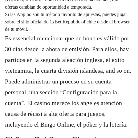
ofertas cambian de oportunidad a temporada.
Si las App no son tu método favorito de apuestas, puedes jugar
sobre el sitio oficial de 1xBet Republic of chile desde el browser
de tu móvil.
Es essencial mencionar que un bono es válido por
30 días desde la ahora de emisión. Para ellos, hay
partidos en la segunda aleación inglesa, el exito
vietnamita, la cuarta división islandesa, and so on.
Puede administrar un proceso en su cuenta
personal, una sección “Configuración para la
cuenta”. El casino merece los angeles atención
causa de réussi à alta oferta para juegos,
incluyendo el Bingo Online, el póker y la lotería.