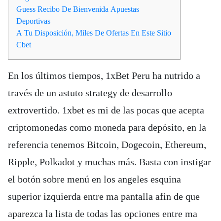
Guess Recibo De Bienvenida Apuestas
Deportivas
A Tu Disposición, Miles De Ofertas En Este Sitio
Cbet
En los últimos tiempos, 1xBet Peru ha nutrido a
través de un astuto strategy de desarrollo
extrovertido. 1xbet es mi de las pocas que acepta
criptomonedas como moneda para depósito, en la
referencia tenemos Bitcoin, Dogecoin, Ethereum,
Ripple, Polkadot y muchas más. Basta con instigar
el botón sobre menú en los angeles esquina
superior izquierda entre ma pantalla afin de que
aparezca la lista de todas las opciones entre ma