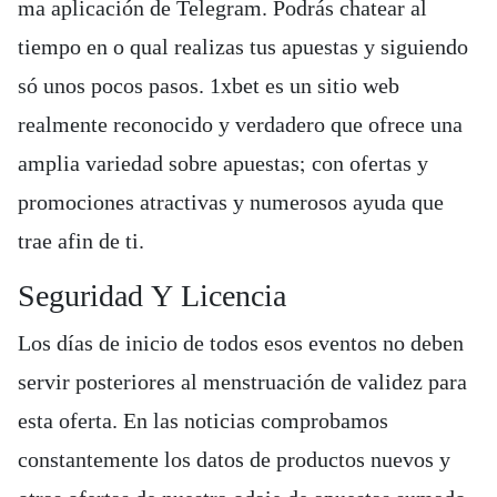
ma aplicación de Telegram. Podrás chatear al
tiempo en o qual realizas tus apuestas y siguiendo
só unos pocos pasos. 1xbet es un sitio web
realmente reconocido y verdadero que ofrece una
amplia variedad sobre apuestas; con ofertas y
promociones atractivas y numerosos ayuda que
trae afin de ti.
Seguridad Y Licencia
Los días de inicio de todos esos eventos no deben
servir posteriores al menstruación de validez para
esta oferta. En las noticias comprobamos
constantemente los datos de productos nuevos y