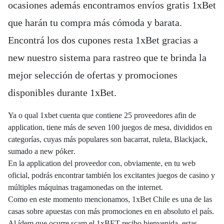
ocasiones además encontramos envíos gratis 1xBet
que harán tu compra más cómoda y barata.
Encontrá los dos cupones resta 1xBet gracias a
new nuestro sistema para rastreo que te brinda la
mejor selección de ofertas y promociones
disponibles durante 1xBet.
Ya o qual 1xbet cuenta que contiene 25 proveedores afin de
application, tiene más de seven 100 juegos de mesa, divididos en
categorías, cuyas más populares son bacarrat, ruleta, Blackjack,
sumado a new póker.
En la application del proveedor con, obviamente, en tu web
oficial, podrás encontrar también los excitantes juegos de casino y
múltiples máquinas tragamonedas on the internet.
Como en este momento mencionamos, 1xBet Chile es una de las
casas sobre apuestas con más promociones en en absoluto el país.
Al ídem que ocurre scam el 1xBET recibo bienvenida, estas