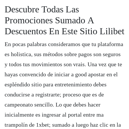
Descubre Todas Las
Promociones Sumado A
Descuentos En Este Sitio Lilibet
En pocas palabras consideramos que tu plataforma
es holistica, sus métodos sobre pagos son seguros
y todos tus movimientos son vrais. Una vez que te
hayas convencido de iniciar a good apostar en el
espléndido sitio para entretenimiento debes
conducirse a registrarte; proceso que es de
campeonato sencillo. Lo que debes hacer
inicialmente es ingresar al portal entre ma
trampolín de 1xbet; sumado a luego haz clic en la