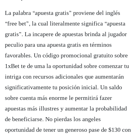
La palabra “apuesta gratis” proviene del inglés
“free bet”, la cual literalmente significa “apuesta
gratis”. La incapere de apuestas brinda al jugador
peculio para una apuesta gratis en términos
favorables. Un código promocional gratuito sobre
1xBet te de uma la oportunidad sobre comenzar tu
intriga con recursos adicionales que aumentarán
significativamente tu posición inicial. Un saldo
sobre cuenta más enorme le permitirá fazer
apuestas más illustres y aumentar la probabilidad
de beneficiarse. No pierdas los angeles
oportunidad de tener un generoso pase de $130 con