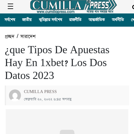
সর্বশেষ
জাতীয়
কুমিল্লার সর্বশেষ
রাজনীতি
আন্তর্জাতিক
অর্থনীতি
খ
প্রচ্ছদ
/
সারাদেশ
¿que Tipos De Apuestas
Hay En 1xbet? Los Dos
Datos 2023
CUMILLA PRESS
ফেব্রুয়ারি ২০, ২০২২ ৬:৪৫ অপরাহ্ণ