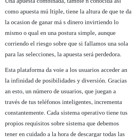
Una apuesta combinada, tambié n conocida asi
como apuesta mú ltiple, tiene la altura de que te da
la ocasion de ganar má s dinero invirtiendo lo
mismo o qual en una postura simple, aunque
corriendo el riesgo sobre que si fallamos una sola
para las selecciones, la apuesta será perdedora.
Esta plataforma da voie a los usuarios acceder an
la infinidad de posibilidades y diversión. Gracias
an esto, un número de usuarios, que juegan a
través de tus teléfonos inteligentes, incrementa
constantemente. Cada sistema operativo tiene tus
propios requisitos sobre sistema que debemos
tener en cuidado a la hora de descargar todas las