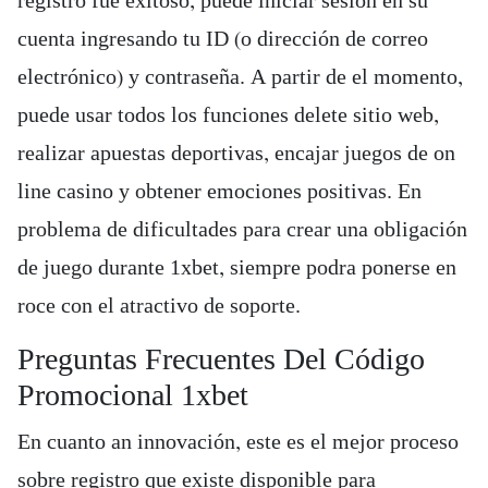
registro fue exitoso, puede iniciar sesión en su
cuenta ingresando tu ID (o dirección de correo
electrónico) y contraseña. A partir de el momento,
puede usar todos los funciones delete sitio web,
realizar apuestas deportivas, encajar juegos de on
line casino y obtener emociones positivas. En
problema de dificultades para crear una obligación
de juego durante 1xbet, siempre podra ponerse en
roce con el atractivo de soporte.
Preguntas Frecuentes Del Código
Promocional 1xbet
En cuanto an innovación, este es el mejor proceso
sobre registro que existe disponible para