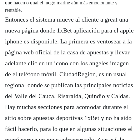
que hacen o qual el juego marine aún más emocionante y
rentable.
Entonces el sistema mueve al cliente a great una
nueva página donde 1xBet aplicación para el apple
iphone es disponible. La primera es ventosear a la
página web oficial de la casa de apuestas y llevar
adelante clic en un icono con los angeles imagen
de el teléfono móvil. CiudadRegion, es un usual
regional donde se publican las principales noticias
del Valle del Cauca, Risaralda, Quindío y Caldas.
Hay muchas secciones para acomodar durante el
sitio sobre apuestas deportivas 1xBet y no ha sido
fácil hacerlo, para lo que en algunas situaciones el