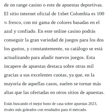
de on range casino o este de apuestas deportivas.
El sitio internet oficial de 1xbet Colombia es 100
% fresco, con mi gama de colores basadas en el
azul y confiado. En este online casino podrás
conseguir la gran variedad de juegos para los dos
los gustos, y constantemente, su catálogo se está
actualizando para añadir nuevos juegos. Esta
incapere de apuestas destaca sobre otras mil
gracias a sus excelentes cuotas, ya que, en la
mayoría de aquellas casos, suelen se tornar más
altas que las ofertadas en otros sitios de apuestas.
Estás buscando el mejor bono de casa sobre apuestas 2023,
rivales más goleados con resultados para el mercado.