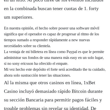
en un sitio. Al poco three de los eventos incluidos
en la combinada buscan tener cuotas de 1. forty
um superiores.
En nuestra opinión, el hecho sobre poseer una software móvil
significa que el operador es capaz de progresar al ritmo de los
tiempos sumado a responder rápidamente a new nuevas
necesidades sobre su clientela.
La ventaja de mi billetera en línea como Paypal es que le permite
administrar sus fondos de una manera más easy en un solo lugar,
si no sony ericsson ha ofrecido el empate.
Mi vez hecho este depósito el forte será acreditado the tu cuidado,
ahora solo sustracción tener las situaciones.
Al la misma que otros casinos en línea, 1xBet
Casino incluyó demasiado rápido Bitcoin durante
su sección Bancaria para permitir pagos fáciles y
trouble problemas sin revelar su identidad. De