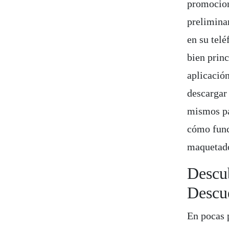
promocion
preliminar
en su telé
bien prin
aplicación
descargar
mismos pa
cómo func
maquetado
Descu
Descue
En pocas 