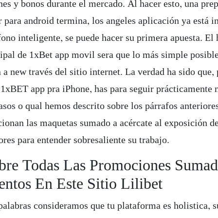
es y bonos durante el mercado. Al hacer esto, una pre
 para android termina, los angeles aplicación ya está i
fono inteligente, se puede hacer su primera apuesta. El
cipal de 1xBet app movil sera que lo más simple posible
 a new través del sitio internet. La verdad ha sido que,
 1xBET app pra iPhone, has para seguir prácticamente 
sos o qual hemos descrito sobre los párrafos anteriore
ionan las maquetas sumado a acércate al exposición de
res para entender sobresaliente su trabajo.
bre Todas Las Promociones Suma
ntos En Este Sitio Lilibet
palabras consideramos que tu plataforma es holistica, s