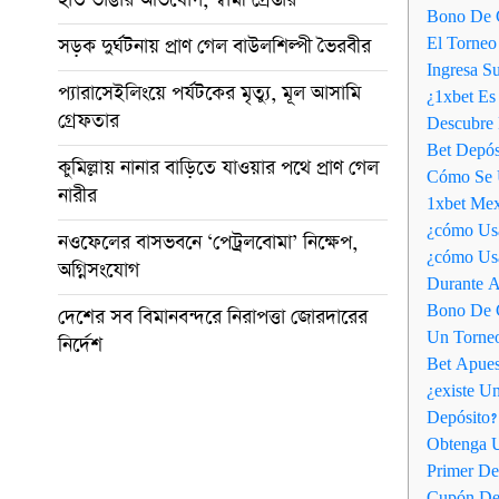
Bono De C
সড়ক দুর্ঘটনায় প্রাণ গেল বাউলশিল্পী ভৈরবীর
El Torneo
Ingresa S
প্যারাসেইলিংয়ে পর্যটকের মৃত্যু, মূল আসামি
¿1xbet Es
গ্রেফতার
Descubre 
Bet Depós
কুমিল্লায় নানার বাড়িতে যাওয়ার পথে প্রাণ গেল
Cómo Se U
নারীর
1xbet Me
¿cómo Usa
নওফেলের বাসভবনে ‘পেট্রলবোমা’ নিক্ষেপ,
¿cómo Usa
অগ্নিসংযোগ
Durante A
Bono De C
দেশের সব বিমানবন্দরে নিরাপত্তা জোরদারের
Un Torne
নির্দেশ
Bet Apues
¿existe U
Depósito?
Obtenga 
Primer De
Cupón De