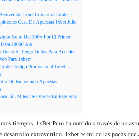
ienvenida 1xbet Con Giros Gratis +
piniones Casa De Apuestas 1xbet Julio
lgun Bono Del 100% Por El Primer
Hasta 28600 Ars
 Hacer Si Tengo Dudas Para Acceder
 Web Para 1xbet?
 Gratis Codigo Promocional 1xbet ‘s
e
ibo De Bienvenida Apuestas
s
osición, Miles De Ofertas En Este Sitio
timos tiempos, 1xBet Peru ha nutrido a través de un ast
e desarrollo extrovertido. 1xbet es mi de las pocas que