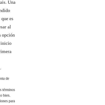
ais. Una
éndido
o que es
sar al
a opción
 inicio
rimera
.
enta de
s términos
o bien.
ciones para