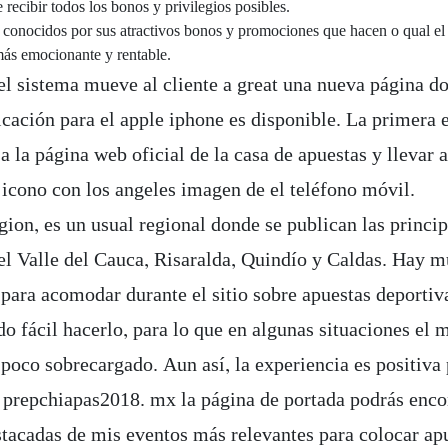
 recibir todos los bonos y privilegios posibles.
conocidos por sus atractivos bonos y promociones que hacen o qual el
ás emocionante y rentable.
el sistema mueve al cliente a great una nueva página d
icación para el apple iphone es disponible. La primera 
a la página web oficial de la casa de apuestas y llevar 
 icono con los angeles imagen de el teléfono móvil.
ion, es un usual regional donde se publican las princip
del Valle del Cauca, Risaralda, Quindío y Caldas. Hay 
 para acomodar durante el sitio sobre apuestas deporti
do fácil hacerlo, para lo que en algunas situaciones el
 poco sobrecargado. Aun así, la experiencia es positiva
 prepchiapas2018. mx la página de portada podrás encon
stacadas de mis eventos más relevantes para colocar ap