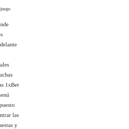
 juego
onde
es
adelante
ales
muchas
vas 1xBet
 menú
 puesto
trar las
uestas y