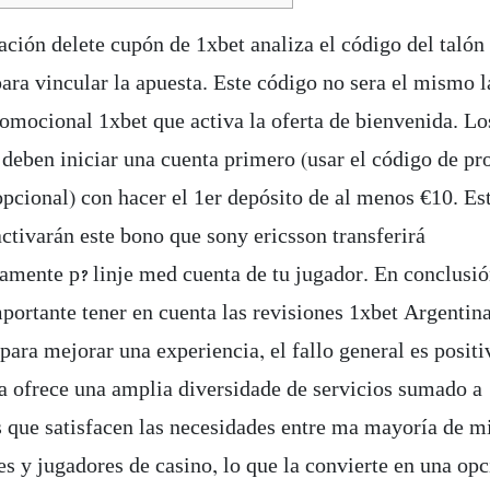
ación delete cupón de 1xbet analiza el código del talón
ara vincular la apuesta. Este código no sera el mismo l
omocional 1xbet que activa la oferta de bienvenida. L
 deben iniciar una cuenta primero (usar el código de p
opcional) con hacer el 1er depósito de al menos €10. Es
ctivarán este bono que sony ericsson transferirá
amente p? linje med cuenta de tu jugador. En conclusión
mportante tener en cuenta las revisiones 1xbet Argentin
para mejorar una experiencia, el fallo general es positi
a ofrece una amplia diversidade de servicios sumado a
s que satisfacen las necesidades entre ma mayoría de m
s y jugadores de casino, lo que la convierte en una opc