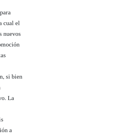
 para
a cual el
os nuevos
romoción
tas
, si bien
a
vo. La
is
ión a