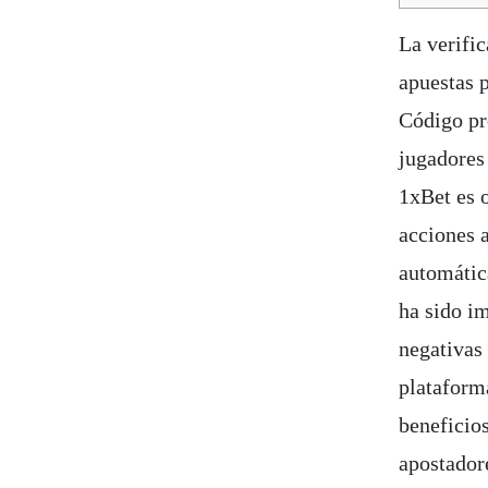
La verific
apuestas p
Código pr
jugadores
1xBet es 
acciones a
automátic
ha sido i
negativas 
plataform
beneficio
apostadore