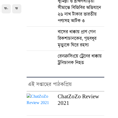
কুমিল্লা ও ব্রাহ্মণবাড়িয়া
সীমান্তে বিজিবির অভিযানে
ফ-
ফ
২৬ লাখ টাকার ভারতীয়
পণ্যসহ আটক ৩
বাসের ধাক্কায় প্রাণ গেল
রিকশাচালকের, গৃহবধূর
মৃত্যুকে ঘিরে রহস্য
রেলক্রসিংয়ে ট্রেনের ধাক্কায়
ট্রলিচালক নিহত
এই সপ্তাহের পাঠকপ্রিয়
ChatZoZo Review
2021