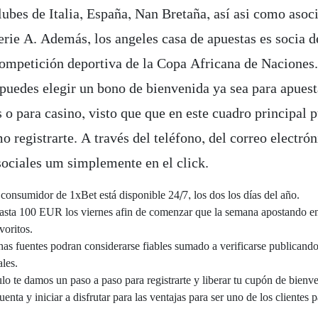
lubes de Italia, España, Nan Bretaña, así asi como asoc
erie A. Además, los angeles casa de apuestas es socia d
mpetición deportiva de la Copa Africana de Naciones.
 puedes elegir un bono de bienvenida ya sea para apuest
 o para casino, visto que que en este cuadro principal 
o registrarte. A través del teléfono, del correo electrón
 sociales um simplemente en el click.
 consumidor de 1xBet está disponible 24/7, los dos los días del año.
hasta 100 EUR los viernes afin de comenzar que la semana apostando en
voritos.
as fuentes podran considerarse fiables sumado a verificarse publicando
ales.
ulo te damos un paso a paso para registrarte y liberar tu cupón de bienv
cuenta y iniciar a disfrutar para las ventajas para ser uno de los clientes 