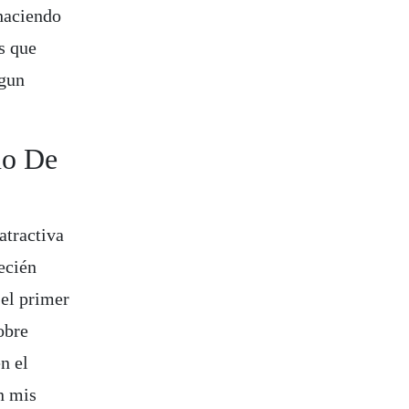
 haciendo
s que
lgun
no De
atractiva
ecién
 el primer
obre
n el
n mis