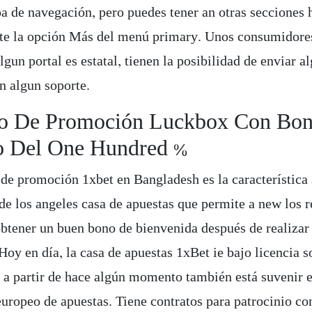
a de navegación, pero puedes tener an otras secciones
nte la opción Más del menú primary. Unos consumidore
lgun portal es estatal, tienen la posibilidad de enviar a
n algun soporte.
o De Promoción Luckbox Con Bo
o Del One Hundred %
 de promoción 1xbet en Bangladesh es la característica 
de los angeles casa de apuestas que permite a new los r
obtener un buen bono de bienvenida después de realizar
Hoy en día, la casa de apuestas 1xBet ie bajo licencia s
 a partir de hace algún momento también está suvenir e
uropeo de apuestas. Tiene contratos para patrocinio co