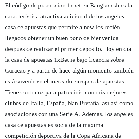
El código de promoción 1xbet en Bangladesh es la
característica atractiva adicional de los angeles
casa de apuestas que permite a new los recién
llegados obtener un buen bono de bienvenida
después de realizar el primer depósito. Hoy en día,
la casa de apuestas 1xBet ie bajo licencia sobre
Curacao y a partir de hace algún momento también
está suvenir en el mercado europeo de apuestas.
Tiene contratos para patrocinio con mis mejores
clubes de Italia, España, Nan Bretaña, así asi como
asociaciones con una Serie A. Además, los angeles
casa de apuestas es socia de la máxima
competición deportiva de la Copa Africana de