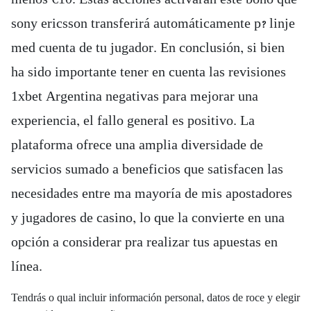
sony ericsson transferirá automáticamente p? linje
med cuenta de tu jugador. En conclusión, si bien
ha sido importante tener en cuenta las revisiones
1xbet Argentina negativas para mejorar una
experiencia, el fallo general es positivo. La
plataforma ofrece una amplia diversidade de
servicios sumado a beneficios que satisfacen las
necesidades entre ma mayoría de mis apostadores
y jugadores de casino, lo que la convierte en una
opción a considerar pra realizar tus apuestas en
línea.
Tendrás o qual incluir información personal, datos de roce y elegir