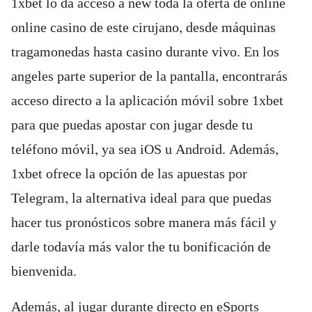
1xbet lo da acceso a new toda la oferta de online
online casino de este cirujano, desde máquinas
tragamonedas hasta casino durante vivo. En los
angeles parte superior de la pantalla, encontrarás
acceso directo a la aplicación móvil sobre 1xbet
para que puedas apostar con jugar desde tu
teléfono móvil, ya sea iOS u Android. Además,
1xbet ofrece la opción de las apuestas por
Telegram, la alternativa ideal para que puedas
hacer tus pronósticos sobre manera más fácil y
darle todavía más valor the tu bonificación de
bienvenida.
Además, al jugar durante directo en eSports