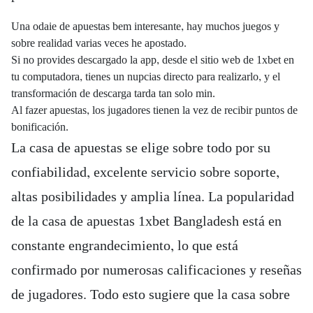
Una odaie de apuestas bem interesante, hay muchos juegos y
sobre realidad varias veces he apostado.
Si no provides descargado la app, desde el sitio web de 1xbet en
tu computadora, tienes un nupcias directo para realizarlo, y el
transformación de descarga tarda tan solo min.
Al fazer apuestas, los jugadores tienen la vez de recibir puntos de
bonificación.
La casa de apuestas se elige sobre todo por su
confiabilidad, excelente servicio sobre soporte,
altas posibilidades y amplia línea. La popularidad
de la casa de apuestas 1xbet Bangladesh está en
constante engrandecimiento, lo que está
confirmado por numerosas calificaciones y reseñas
de jugadores. Todo esto sugiere que la casa sobre