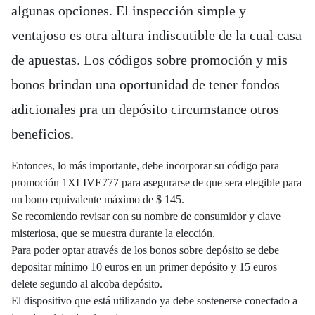
algunas opciones. El inspección simple y
ventajoso es otra altura indiscutible de la cual casa
de apuestas. Los códigos sobre promoción y mis
bonos brindan una oportunidad de tener fondos
adicionales pra un depósito circumstance otros
beneficios.
Entonces, lo más importante, debe incorporar su código para
promoción 1XLIVE777 para asegurarse de que sera elegible para
un bono equivalente máximo de $ 145.
Se recomiendo revisar con su nombre de consumidor y clave
misteriosa, que se muestra durante la elección.
Para poder optar através de los bonos sobre depósito se debe
depositar mínimo 10 euros en un primer depósito y 15 euros
delete segundo al alcoba depósito.
El dispositivo que está utilizando ya debe sostenerse conectado a