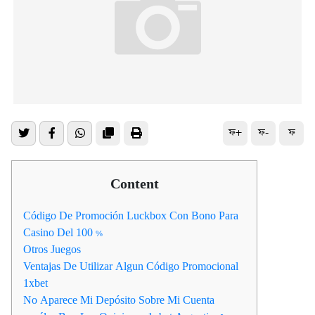
ফ+
ফ-
ফ
Content
Código De Promoción Luckbox Con Bono Para
Casino Del 100 %
Otros Juegos
Ventajas De Utilizar Algun Código Promocional
1xbet
No Aparece Mi Depósito Sobre Mi Cuenta