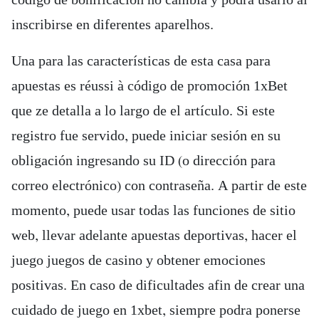
código de bonificación no cambia y podra usarlo al
inscribirse en diferentes aparelhos.
Una para las características de esta casa para
apuestas es réussi à código de promoción 1xBet
que ze detalla a lo largo de el artículo. Si este
registro fue servido, puede iniciar sesión en su
obligación ingresando su ID (o dirección para
correo electrónico) con contraseña. A partir de este
momento, puede usar todas las funciones de sitio
web, llevar adelante apuestas deportivas, hacer el
juego juegos de casino y obtener emociones
positivas. En caso de dificultades afin de crear una
cuidado de juego en 1xbet, siempre podra ponerse