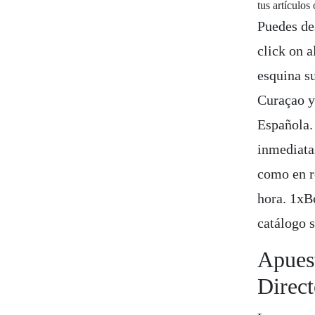
tus artículos
Puedes de
click on 
esquina s
Curaçao y
Española.
inmediata
como en re
hora. 1xB
catálogo 
Apues
Direc