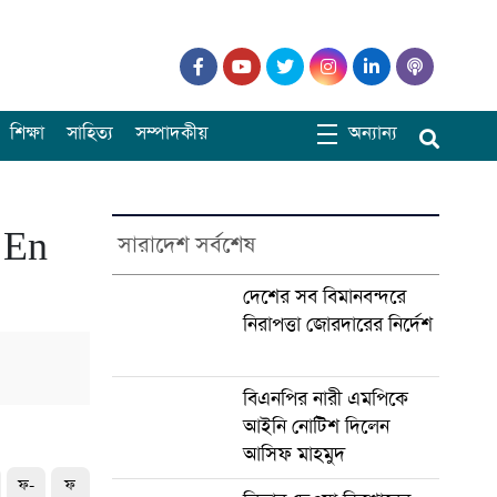
শিক্ষা
সাহিত্য
সম্পাদকীয়
অন্যান্য
 En
সারাদেশ সর্বশেষ
দেশের সব বিমানবন্দরে
নিরাপত্তা জোরদারের নির্দেশ
বিএনপির নারী এমপিকে
আইনি নোটিশ দিলেন
আসিফ মাহমুদ
ফ-
ফ