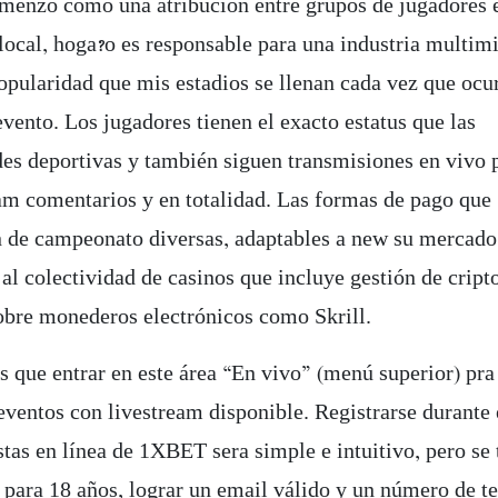
menzó como una atribucion entre grupos de jugadores 
local, hoga?o es responsable para una industria multimi
popularidad que mis estadios se llenan cada vez que ocu
vento. Los jugadores tienen el exacto estatus que las
des deportivas y también siguen transmisiones en vivo 
am comentarios y en totalidad. Las formas de pago que
n de campeonato diversas, adaptables a new su mercado
 al colectividad de casinos que incluye gestión de cri
sobre monederos electrónicos como Skrill.
s que entrar en este área “En vivo” (menú superior) pra
eventos con livestream disponible. Registrarse durante e
tas en línea de 1XBET sera simple e intuitivo, pero se 
 para 18 años, lograr un email válido y un número de te