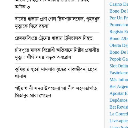
Casino D
আটক ৩
Bono De 
Por Un Pr
বাসের ধাক্কায় প্রাণ গেল রিকশাচালকের, গৃহবধূর
Promocion
মৃত্যুকে ঘিরে রহস্য
Registo 
রেলক্রসিংয়ে ট্রেনের ধাক্কায় ট্রলিচালক নিহত
Bono 22b
Oferta De
চাঁদপুরে মাদক বিরোধী অভিযানে নিরীহ প্রবাসীর
Bono De 
মৃত্যু : দীর্ঘ সময় সড়ক অবরোধ
Popok Gam
Slot Onli
কুমিল্লায় হত্যা মামলায় বৃদ্ধের যাবজ্জীবন, ছেলে
Fasttoken
খালাস
Más Info
Bet Argen
পটুয়াখালী সদর উপজেলা আ.লীগ সহসভাপতি
Apostar E
মিজানুর মারা গেছেন
Depósitos
Bet Revis
La Corred
Live-apue
Linea Sob