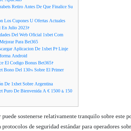
abets Retiro Antes De Que Finalice Su
on Los Cupones U Ofertas Actuales
t En Julio 2023?
ridades Del Web Oficial 1xbet Com
Mejorar Para Bet365
argar Aplicacion De 1xbet P? Linje
aforma Android
ce El Codigo Bonus Bet365?
t Bono Del 130% Sobre El Primer
ón De 1xbet Sobre Argentina
t Puro De Bienvenida A € 1500 & 150
 puede sostenerse relativamente tranquilo sobre este po
n protocolos de seguridad estándar para operadores sobr