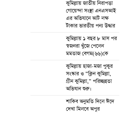
কুমিল্লায় জাতীয় নিরাপত্তা
গোয়েন্দা সংস্থা এনএসআই
এর অভিযানে আট লক্ষ
টাকার ভারতীয় পন্য উদ্ধার
কুমিল্লায় ১ বছর ৮ মাস পর
স্বজনরা খুঁজে পেলেন
মমতাজ বেগম(৬৬)কে
কুমিল্লায় হাজা-মজা পুকুর
সংস্কার ও “ক্লিন কুমিল্লা,
গ্রীন কুমিল্লা,” পরিচ্ছন্নতা
অভিযান শুরু।
শাকিব অনুমতি দিলে ঈদে
দেখা মিলবে অপুর