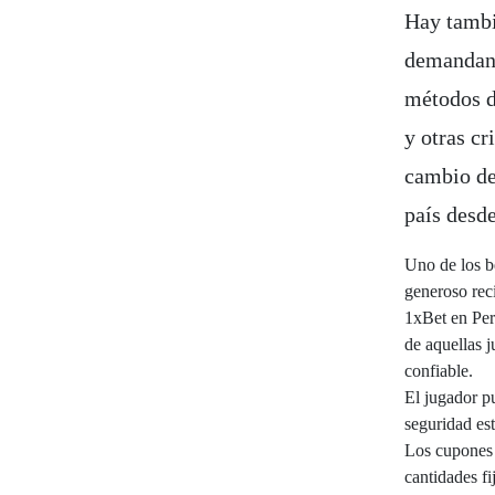
Hay tambi
demandan 
métodos d
y otras c
cambio de
país desd
Uno de los b
generoso reci
1xBet en Per
de aquellas 
confiable.
El jugador pu
seguridad es
Los cupones 
cantidades f