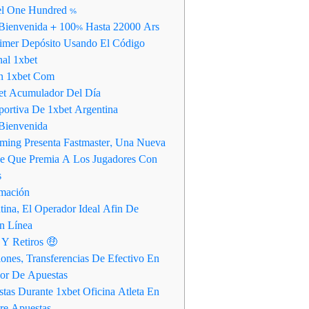
el One Hundred %
Bienvenida + 100% Hasta 22000 Ars
imer Depósito Usando El Código
al 1xbet
En 1xbet Com
et Acumulador Del Día
portiva De 1xbet Argentina
Bienvenida
ing Presenta Fastmaster, Una Nueva
ne Que Premia A Los Jugadores Con
s
rmación
tina, El Operador Ideal Afin De
n Línea
 Y Retiros 🤑
iones, Transferencias De Efectivo En
or De Apuestas
stas Durante 1xbet Oficina Atleta En
re Apuestas