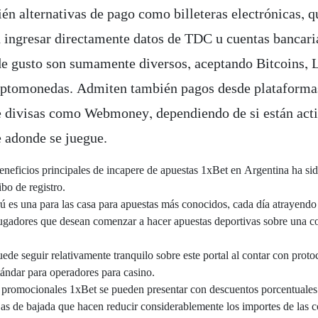
én alternativas de pago como billeteras electrónicas, q
ingresar directamente datos de TDC u cuentas bancari
e gusto son sumamente diversos, aceptando Bitcoins, L
riptomonedas. Admiten también pagos desde plataforma
 divisas como Webmoney, dependiendo de si están acti
e adonde se juegue.
eneficios principales de incapere de apuestas 1xBet en Argentina ha si
bo de registro.
ú es una para las casa para apuestas más conocidos, cada día atrayendo
jugadores que desean comenzar a hacer apuestas deportivas sobre una 
ede seguir relativamente tranquilo sobre este portal al contar con proto
tándar para operadores para casino.
promocionales 1xBet se pueden presentar con descuentos porcentuales
ijas de bajada que hacen reducir considerablemente los importes de las 