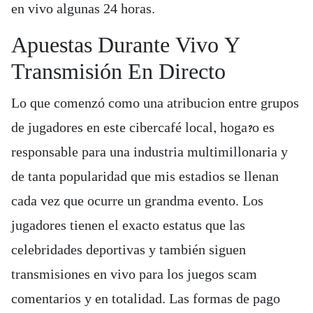
en vivo algunas 24 horas.
Apuestas Durante Vivo Y
Transmisión En Directo
Lo que comenzó como una atribucion entre grupos
de jugadores en este cibercafé local, hoga?o es
responsable para una industria multimillonaria y
de tanta popularidad que mis estadios se llenan
cada vez que ocurre un grandma evento. Los
jugadores tienen el exacto estatus que las
celebridades deportivas y también siguen
transmisiones en vivo para los juegos scam
comentarios y en totalidad. Las formas de pago