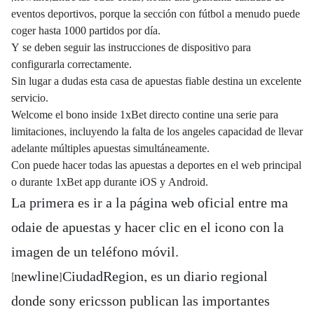
eventos deportivos, porque la sección con fútbol a menudo puede
coger hasta 1000 partidos por día.
Y se deben seguir las instrucciones de dispositivo para
configurarla correctamente.
Sin lugar a dudas esta casa de apuestas fiable destina un excelente
servicio.
Welcome el bono inside 1xBet directo contine una serie para
limitaciones, incluyendo la falta de los angeles capacidad de llevar
adelante múltiples apuestas simultáneamente.
Con puede hacer todas las apuestas a deportes en el web principal
o durante 1xBet app durante iOS y Android.
La primera es ir a la página web oficial entre ma
odaie de apuestas y hacer clic en el icono con la
imagen de un teléfono móvil.
[newline]CiudadRegion, es un diario regional
donde sony ericsson publican las importantes