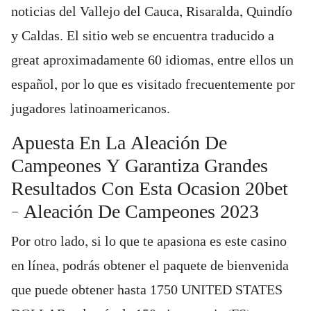
noticias del Vallejo del Cauca, Risaralda, Quindío
y Caldas. El sitio web se encuentra traducido a
great aproximadamente 60 idiomas, entre ellos un
español, por lo que es visitado frecuentemente por
jugadores latinoamericanos.
Apuesta En La Aleación De
Campeones Y Garantiza Grandes
Resultados Con Esta Ocasion 20bet
– Aleación De Campeones 2023
Por otro lado, si lo que te apasiona es este casino
en línea, podrás obtener el paquete de bienvenida
que puede obtener hasta 1750 UNITED STATES