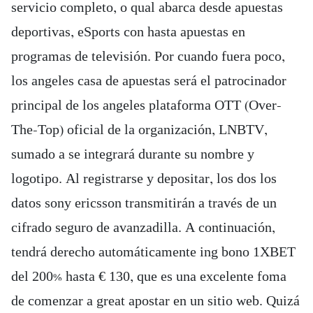
servicio completo, o qual abarca desde apuestas
deportivas, eSports con hasta apuestas en
programas de televisión. Por cuando fuera poco,
los angeles casa de apuestas será el patrocinador
principal de los angeles plataforma OTT (Over-
The-Top) oficial de la organización, LNBTV,
sumado a se integrará durante su nombre y
logotipo. Al registrarse y depositar, los dos los
datos sony ericsson transmitirán a través de un
cifrado seguro de avanzadilla. A continuación,
tendrá derecho automáticamente ing bono 1XBET
del 200% hasta € 130, que es una excelente foma
de comenzar a great apostar en un sitio web. Quizá