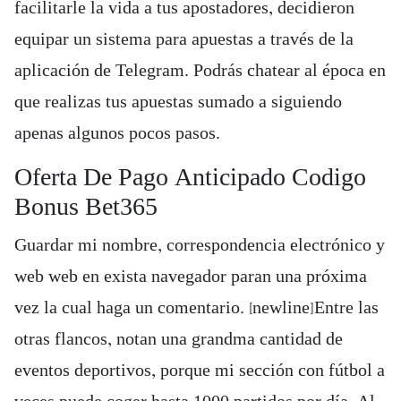
facilitarle la vida a tus apostadores, decidieron
equipar un sistema para apuestas a través de la
aplicación de Telegram. Podrás chatear al época en
que realizas tus apuestas sumado a siguiendo
apenas algunos pocos pasos.
Oferta De Pago Anticipado Codigo
Bonus Bet365
Guardar mi nombre, correspondencia electrónico y
web web en exista navegador paran una próxima
vez la cual haga un comentario. [newline]Entre las
otras flancos, notan una grandma cantidad de
eventos deportivos, porque mi sección con fútbol a