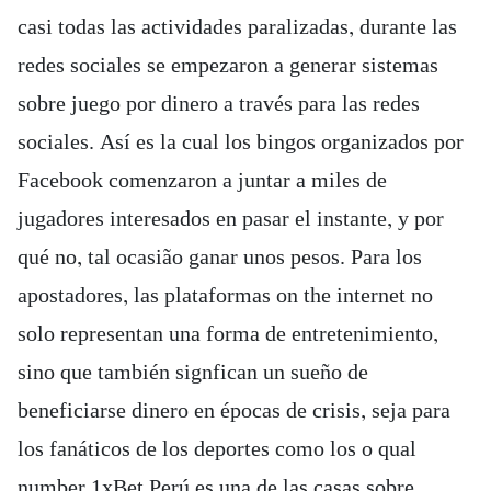
casi todas las actividades paralizadas, durante las
redes sociales se empezaron a generar sistemas
sobre juego por dinero a través para las redes
sociales. Así es la cual los bingos organizados por
Facebook comenzaron a juntar a miles de
jugadores interesados en pasar el instante, y por
qué no, tal ocasião ganar unos pesos. Para los
apostadores, las plataformas on the internet no
solo representan una forma de entretenimiento,
sino que también signfican un sueño de
beneficiarse dinero en épocas de crisis, seja para
los fanáticos de los deportes como los o qual
number 1xBet Perú es una de las casas sobre