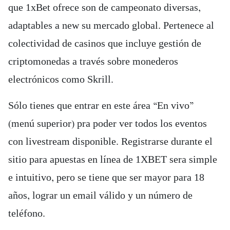
que 1xBet ofrece son de campeonato diversas,
adaptables a new su mercado global. Pertenece al
colectividad de casinos que incluye gestión de
criptomonedas a través sobre monederos
electrónicos como Skrill.
Sólo tienes que entrar en este área “En vivo”
(menú superior) pra poder ver todos los eventos
con livestream disponible. Registrarse durante el
sitio para apuestas en línea de 1XBET sera simple
e intuitivo, pero se tiene que ser mayor para 18
años, lograr un email válido y un número de
teléfono.