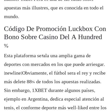
apuestas más illustres, que es conocida en todo el
mundo.
Código De Promoción Luckbox Con
Bono Sobre Casino Del A Hundred
%
Esta plataforma se?ala una amplia gama de
deportes con mercados en los que puede arriesgar.
[newline]Obviamente, el fútbol sera el rey y recibe
más delete 88% de todos los apuestas realizadas.
Sin embargo, 1XBET durante algunos países,
ejemplo en Argentina, dedica especial atención al
tenis, el conforme deporte más well-liked entre los