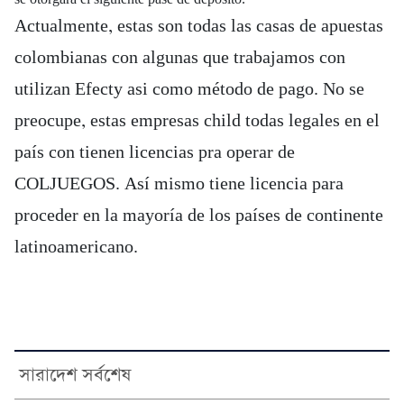
Actualmente, estas son todas las casas de apuestas
colombianas con algunas que trabajamos con
utilizan Efecty asi como método de pago. No se
preocupe, estas empresas child todas legales en el
país con tienen licencias pra operar de
COLJUEGOS. Así mismo tiene licencia para
proceder en la mayoría de los países de continente
latinoamericano.
সারাদেশ সর্বশেষ