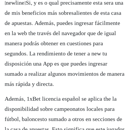
[newline]Si, y es o qual precisamente esta sera una
de mis beneficios más sobresalientes de esta casa
de apuestas. Además, puedes ingresar fácilmente
en la web the través del navegador que de igual
manera podrás obtener en cuestiones para
segundos. La rendimiento de tener a new tu
disposición una App es que puedes ingresar
sumado a realizar algunos movimientos de manera
más rápida y directa.
Además, 1xBet licencia español se aplica the la
disponibilidad sobre campeonatos locales para
fútbol, ​​baloncesto sumado a otros en secciones de
la casa de apuestas. Esto significa que este jugador