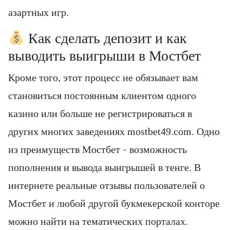
азартных игр.
Как сделать депозит и как
выводить выигрыши в Мостбет
Кроме того, этот процесс не обязывает вам
становиться постоянным клиентом одного
казино или больше не регистрироваться в
других многих заведениях mostbet49.com. Одно
из преимуществ Мостбет – возможность
пополнения и вывода выигрышей в тенге. В
интернете реальные отзывы пользователей о
Мостбет и любой другой букмекерской конторе
можно найти на тематических порталах.