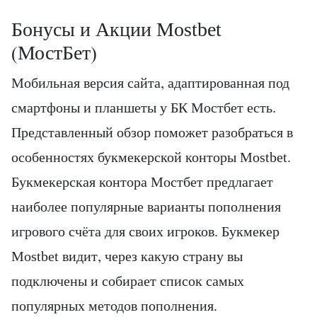
Бонусы и Акции Mostbet
(МостБет)
Мобильная версия сайта, адаптированная под
смартфоны и планшеты у БК Мостбет есть.
Представленный обзор поможет разобраться в
особенностях букмекерской конторы Mostbet.
Букмекерская контора Мостбет предлагает
наиболее популярные варианты пополнения
игрового счёта для своих игроков. Букмекер
Mostbet видит, через какую страну вы
подключены и собирает список самых
популярных методов пополнения.