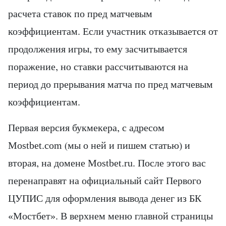
расчета ставок по пред матчевым
коэффициентам. Если участник отказывается от
продолжения игры, то ему засчитывается
поражение, но ставки рассчитываются на
период до прерывания матча по пред матчевым
коэффициентам.
Первая версия букмекера, с адресом
Mostbet.com (мы о ней и пишем статью) и
вторая, на домене Mostbet.ru. После этого вас
перенаправят на официальный сайт Первого
ЦУПИС для оформления вывода денег из БК
«Мостбет». В верхнем меню главной страницы