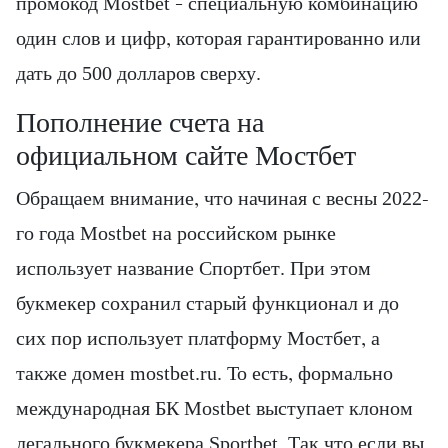
промокод Mostbet – специальную комбинацию
один слов и цифр, которая гарантированно или
дать до 500 долларов сверху.
Пополнение счета на
официальном сайте Мостбет
Обращаем внимание, что начиная с весны 2022-
го года Mostbet на российском рынке
использует название Спортбет. При этом
букмекер сохранил старый функционал и до
сих пор использует платформу Мостбет, а
также домен mostbet.ru. То есть, формально
международная БК Mostbet выступает клоном
легального букмекера Sportbet. Так что если вы