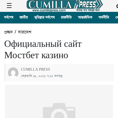
সর্বশেষ
জাতীয়
কুমিল্লার সর্বশেষ
রাজনীতি
আন্তর্জাতিক
অর্থনীতি
খ
প্রচ্ছদ
/
সারাদেশ
Официальный сайт
Мостбет казино
CUMILLA PRESS
ফেব্রুয়ারি ১৯, ২০২২ ৭:১২ অপরাহ্ণ