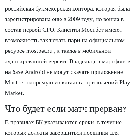
российская букмекерская контора, которая была
зарегистрирована еще в 2009 году, но вошла в
состав первой СРО. Клиенты Мостбет имеют
возможность заключать пари на официальном
ресурсе mostbet.ru , а также в мобильной
адаптированной версии. Владельцы смартфонов
на базе Android не могут скачать приложение
Mostbet напрямую из каталога приложений Play
Market.
Что будет если матч прерван?
В правилах БК указываются сроки, в течение
которых должны завершиться поединки для