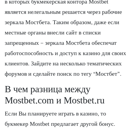
в которых букмекерская контора Mostbet
является нелегальным решается через рабочие
зеркала Мостбета. Таким образом, даже если
местные органы внесли сайт в списки
запрещенных — зеркала Мостбета обеспечат
работоспособность и доступ к казино для своих
клиентов. Зайдите на несколько тематических
форумов и сделайте поиск по тегу “Мостбет”.
В чем разница между
Mostbet.com и Mostbet.ru
Если Вы планируете играть в казино, то
букмекер Mostbet предлагает другой бонус.