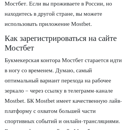
Мостбет. Если вы проживаете в России, но
находитесь в другой стране, вы можете
использовать приложение Mostbet.
Как зарегистрироваться на сайте
Мостбет
Букмекерская контора Мостбет старается идти
в ногу со временем. Думаю, самый
оптимальный вариант перехода на рабочее
зеркало — через ссылку в телеграмм-канале
Mostbet. БК Mostbet имеет качественную лайв-
платформу с охватом большей части
спортивных событий и онлайн-трансляциями.