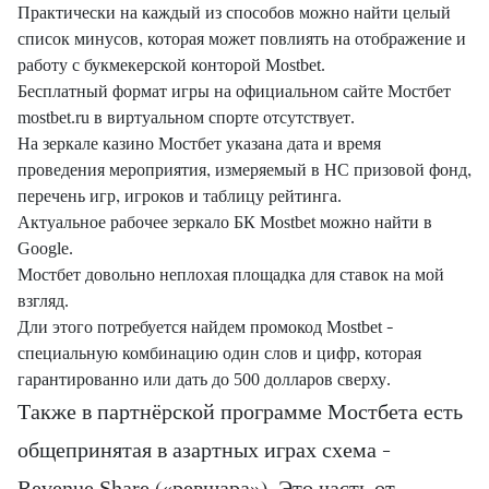
Практически на каждый из способов можно найти целый
список минусов, которая может повлиять на отображение и
работу с букмекерской конторой Mostbet.
Бесплатный формат игры на официальном сайте Мостбет
mostbet.ru в виртуальном спорте отсутствует.
На зеркале казино Мостбет указана дата и время
проведения мероприятия, измеряемый в НС призовой фонд,
перечень игр, игроков и таблицу рейтинга.
Актуальное рабочее зеркало БК Mostbet можно найти в
Google.
Мостбет довольно неплохая площадка для ставок на мой
взгляд.
Дли этого потребуется найдем промокод Mostbet –
специальную комбинацию один слов и цифр, которая
гарантированно или дать до 500 долларов сверху.
Также в партнёрской программе Мостбета есть
общепринятая в азартных играх схема –