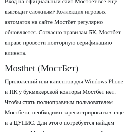
Вход на официальный сайт Мостбет все еще
выглядит сложным? Коллекция игровых
автоматов на сайте Мостбет регулярно
обновляется. Согласно правилам БК, Мостбет
вправе провести повторную верификацию
клиента.
Mostbet (МостБет)
Приложений или клиентов для Windows Phone
и ПК у букмекерской конторы Мостбет нет.
Чтобы стать полноправным пользователем
Мостбета, необходимо зарегистрироваться еще
и а ЦУПИС. Дли этого потребуется найдем