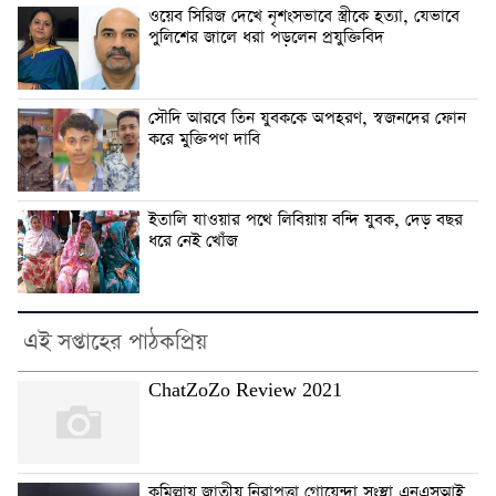
ওয়েব সিরিজ দেখে নৃশংসভাবে স্ত্রীকে হত্যা, যেভাবে
পুলিশের জালে ধরা পড়লেন প্রযুক্তিবিদ
সৌদি আরবে তিন যুবককে অপহরণ, স্বজনদের ফোন
করে মুক্তিপণ দাবি
ইতালি যাওয়ার পথে লিবিয়ায় বন্দি যুবক, দেড় বছর
ধরে নেই খোঁজ
এই সপ্তাহের পাঠকপ্রিয়
ChatZoZo Review 2021
কুমিল্লায় জাতীয় নিরাপত্তা গোয়েন্দা সংস্থা এনএসআই