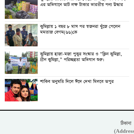
এর অভিযানে আট লক্ষ টাকার ভারতীয় পন্য উদ্ধার
কুমিল্লায় ১ বছর ৮ মাস পর স্বজনরা খুঁজে পেলেন
মমতাজ বেগম(৬৬)কে
কুমিল্লায় হাজা-মজা পুকুর সংস্কার ও “ক্লিন কুমিল্লা,
গ্রীন কুমিল্লা,” পরিচ্ছন্নতা অভিযান শুরু।
শাকিব অনুমতি দিলে ঈদে দেখা মিলবে অপুর
ঠিকানা
(Address