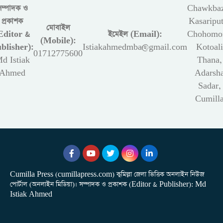
সম্পাদক ও
Chawkbaz
প্রকাশক
Kasariput
মোবাইল
Editor &
ইমেইল (Email):
Chohomon
(Mobile):
blisher):
Istiakahmedmba@gmail.com
Kotoali
01712775600
d Istiak
Thana,
Ahmed
Adarsh
Sadar,
Cumill
Cumilla Press (cumillapress.com) কুমিল্লা জেলা ভিত্তিক অনলাইন নিউজ
পোর্টাল (অনলাইন মিডিয়া)। সম্পাদক ও প্রকাশক (Editor & Publisher): Md
Istiak Ahmed