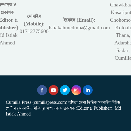
সম্পাদক ও
Chawkbaz
প্রকাশক
Kasariput
মোবাইল
Editor &
ইমেইল (Email):
Chohomon
(Mobile):
blisher):
Istiakahmedmba@gmail.com
Kotoali
01712775600
d Istiak
Thana,
Ahmed
Adarsh
Sadar,
Cumill
Cumilla Press (cumillapress.com) কুমিল্লা জেলা ভিত্তিক অনলাইন নিউজ
পোর্টাল (অনলাইন মিডিয়া)। সম্পাদক ও প্রকাশক (Editor & Publisher): Md
Istiak Ahmed