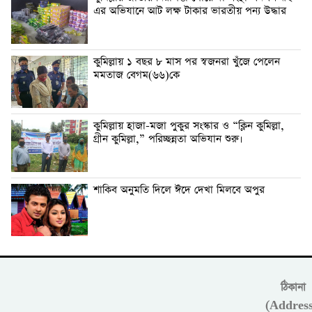
এর অভিযানে আট লক্ষ টাকার ভারতীয় পন্য উদ্ধার
কুমিল্লায় ১ বছর ৮ মাস পর স্বজনরা খুঁজে পেলেন
মমতাজ বেগম(৬৬)কে
কুমিল্লায় হাজা-মজা পুকুর সংস্কার ও “ক্লিন কুমিল্লা,
গ্রীন কুমিল্লা,” পরিচ্ছন্নতা অভিযান শুরু।
শাকিব অনুমতি দিলে ঈদে দেখা মিলবে অপুর
ঠিকানা
(Address