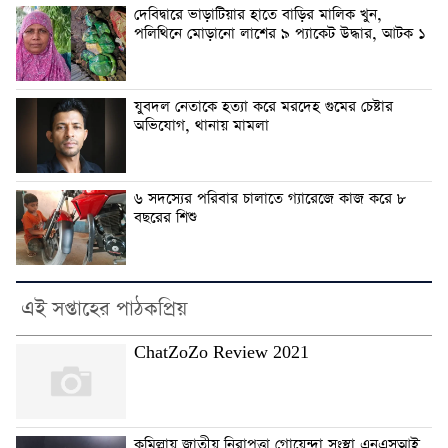
দেবিদ্বারে ভাড়াটিয়ার হাতে বাড়ির মালিক খুন,
পলিথিনে মোড়ানো লাশের ৯ প্যাকেট উদ্ধার, আটক ১
যুবদল নেতাকে হত্যা করে মরদেহ গুমের চেষ্টার
অভিযোগ, থানায় মামলা
৬ সদস্যের পরিবার চালাতে গ্যারেজে কাজ করে ৮
বছরের শিশু
এই সপ্তাহের পাঠকপ্রিয়
ChatZoZo Review 2021
কুমিল্লায় জাতীয় নিরাপত্তা গোয়েন্দা সংস্থা এনএসআই