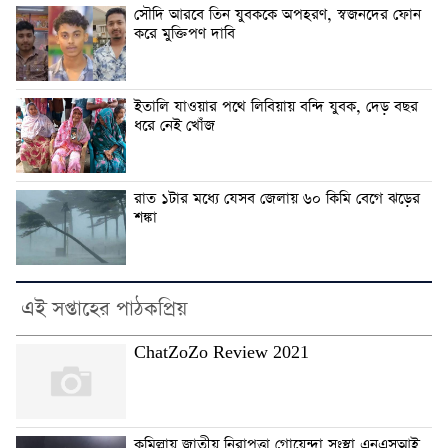
সৌদি আরবে তিন যুবককে অপহরণ, স্বজনদের ফোন
করে মুক্তিপণ দাবি
ইতালি যাওয়ার পথে লিবিয়ায় বন্দি যুবক, দেড় বছর
ধরে নেই খোঁজ
রাত ১টার মধ্যে যেসব জেলায় ৬০ কিমি বেগে ঝড়ের
শঙ্কা
এই সপ্তাহের পাঠকপ্রিয়
ChatZoZo Review 2021
কুমিল্লায় জাতীয় নিরাপত্তা গোয়েন্দা সংস্থা এনএসআই