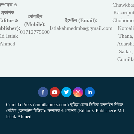
সম্পাদক ও
Chawkbaz
প্রকাশক
Kasariput
মোবাইল
Editor &
ইমেইল (Email):
Chohomon
(Mobile):
blisher):
Istiakahmedmba@gmail.com
Kotoali
01712775600
d Istiak
Thana,
Ahmed
Adarsh
Sadar,
Cumill
Cumilla Press (cumillapress.com) কুমিল্লা জেলা ভিত্তিক অনলাইন নিউজ
পোর্টাল (অনলাইন মিডিয়া)। সম্পাদক ও প্রকাশক (Editor & Publisher): Md
Istiak Ahmed