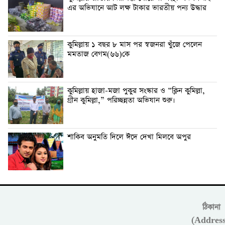
এর অভিযানে আট লক্ষ টাকার ভারতীয় পন্য উদ্ধার
কুমিল্লায় ১ বছর ৮ মাস পর স্বজনরা খুঁজে পেলেন
মমতাজ বেগম(৬৬)কে
কুমিল্লায় হাজা-মজা পুকুর সংস্কার ও “ক্লিন কুমিল্লা,
গ্রীন কুমিল্লা,” পরিচ্ছন্নতা অভিযান শুরু।
শাকিব অনুমতি দিলে ঈদে দেখা মিলবে অপুর
ঠিকানা
(Address